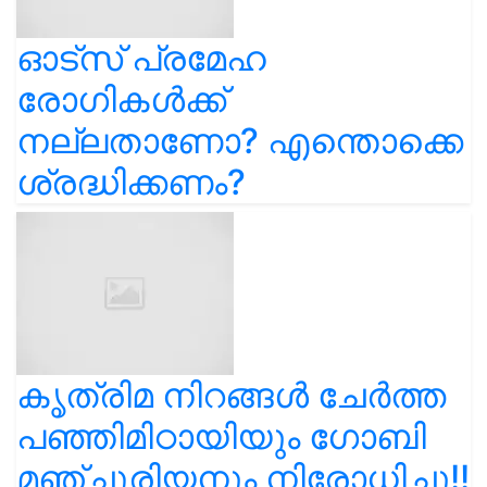
ഓട്സ് പ്രമേഹ
രോഗികൾക്ക്
നല്ലതാണോ? എന്തൊക്കെ
ശ്രദ്ധിക്കണം?
കൃത്രിമ നിറങ്ങൾ ചേർത്ത
പഞ്ഞിമിഠായിയും ഗോബി
മഞ്ചൂരിയനും നിരോധിച്ചു!!