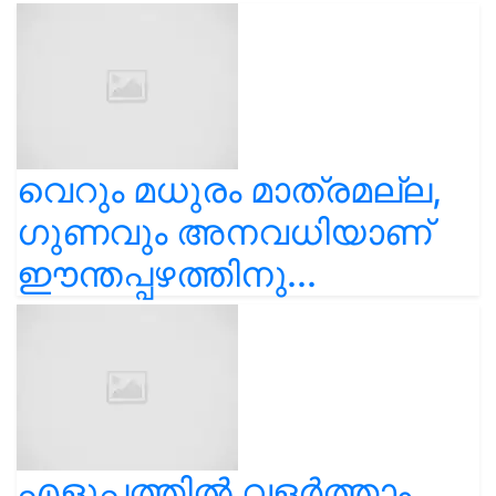
വെറും മധുരം മാത്രമല്ല,
ഗുണവും അനവധിയാണ്
ഈന്തപ്പഴത്തിനു...
എളുപ്പത്തിൽ വളർത്താം