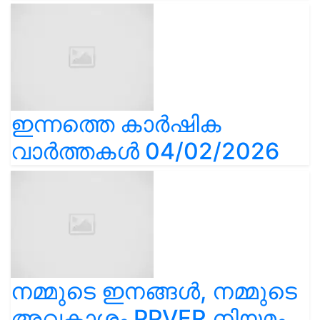
ഇന്നത്തെ കാർഷിക
വാർത്തകൾ 04/02/2026
നമ്മുടെ ഇനങ്ങൾ, നമ്മുടെ
അവകാശം PPVFR നിയമം