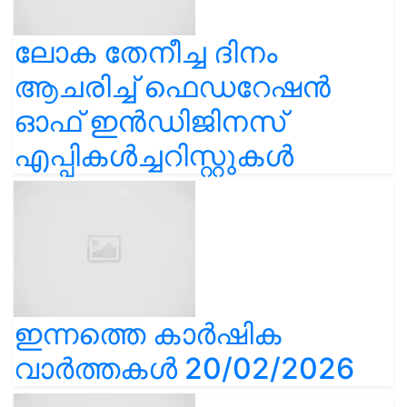
ലോക തേനീച്ച ദിനം
ആചരിച്ച് ഫെഡറേഷൻ
ഓഫ് ഇൻഡിജിനസ്
എപ്പികൾച്ചറിസ്റ്റുകൾ
ഇന്നത്തെ കാർഷിക
വാർത്തകൾ 20/02/2026