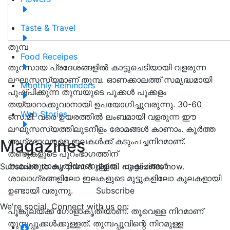
Taste & Travel
തുമ്പ
Food Receipes
തുറസായ പ്രദേശങ്ങളിൽ കാട്ടുചെടിയായി വളരുന്ന
ലഘുസസ്യമാണ് തുമ്പ. ഓണക്കാലത്ത് സമൃദ്ധമായി
Monthly Reminders
പുഷ്പിക്കുന്ന തുമ്പയുടെ പൂക്കൾ പൂക്കളം
തയ്യാറാക്കുവാനായി ഉപയോഗിച്ചുവരുന്നു. 30-60
Web Stories
സെ.മീ. വരെ ഉയരത്തിൽ ലംബമായി വളരുന്ന ഈ
ലഘുസസ്യത്തിലുടനീളം രോമങ്ങൾ കാണാം. കൂർത്ത
അഗ്രഭാഗമുള്ള ഇലകൾക്ക് കടുംപച്ചനിറമാണ്.
Magazines
തണ്ടുകളുടെ പുറംഭാഗത്തിന്
സമചതുരാകൃതിയാണുള്ളത്. പുഷ്പങ്ങൾ
Subscribe to our print & digital magazines now.
ശാഖാഗ്രങ്ങളിലോ ഇലകളുടെ മുട്ടുകളിലോ കുലകളായി
ഉണ്ടായി വരുന്നു.
Subscribe
We're social. Connect with us on:
പൂങ്കുലയ്ക്ക് ഗോളാകൃതിയാണ്. തൂവെള്ള നിറമാണ്
തുമ്പപ്പൂക്കൾക്കുള്ളത്. തുമ്പപ്പൂവിന്റെ നിറമുള്ള