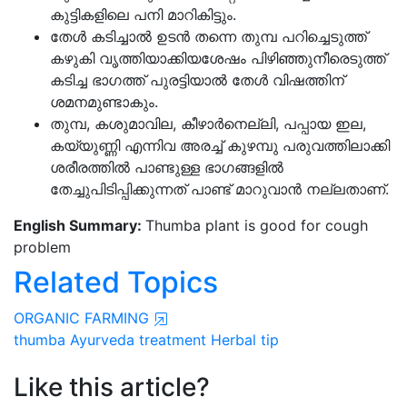
കുട്ടികളിലെ പനി മാറികിട്ടും.
തേൾ കടിച്ചാൽ ഉടൻ തന്നെ തുമ്പ പറിച്ചെടുത്ത്
കഴുകി വൃത്തിയാക്കിയശേഷം പിഴിഞ്ഞുനീരെടുത്ത്
കടിച്ച ഭാഗത്ത് പുരട്ടിയാൽ തേൾ വിഷത്തിന്
ശമനമുണ്ടാകും.
തുമ്പ, കശുമാവില, കീഴാർനെല്ലി, പപ്പായ ഇല,
കയ്യുണ്ണി എന്നിവ അരച്ച് കുഴമ്പു പരുവത്തിലാക്കി
ശരീരത്തിൽ പാണ്ടുള്ള ഭാഗങ്ങളിൽ
തേച്ചുപിടിപ്പിക്കുന്നത് പാണ്ട് മാറുവാൻ നല്ലതാണ്.
English Summary:
Thumba plant is good for cough
problem
Related Topics
ORGANIC FARMING
thumba
Ayurveda treatment
Herbal tip
Like this article?