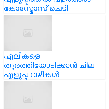
കോസ്മോസ് ചെടി
എലികളെ
തുരത്തിയോടിക്കാൻ ചില
എളുപ്പ വഴികൾ