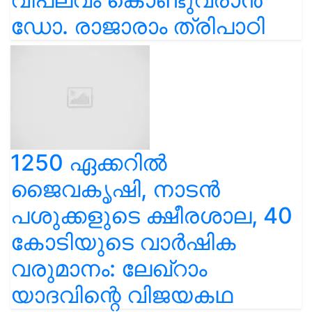
ഡോ. രാജാരാം ത്രിപാഠി
1250 ഏക്കറിൽ
ജൈവകൃഷി, നാടൻ
പശുക്കളുടെ ക്ഷീരശാല, 40
കോടിയുടെ വാർഷിക
വരുമാനം: ലേഖ്‌റാം
യാദവിന്റെ വിജയകഥ