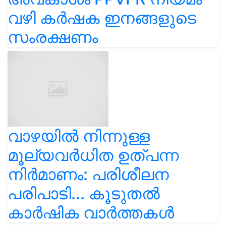
വഴി കർഷക ഇനങ്ങളുടെ
സംരക്ഷണം
വാഴയിൽ നിന്നുള്ള
മൂല്യവർധിത ഉത്പന്ന
നിർമാണം: പരിശീലന
പരിപാടി... കൂടുതൽ
കാർഷിക വാർത്തകൾ