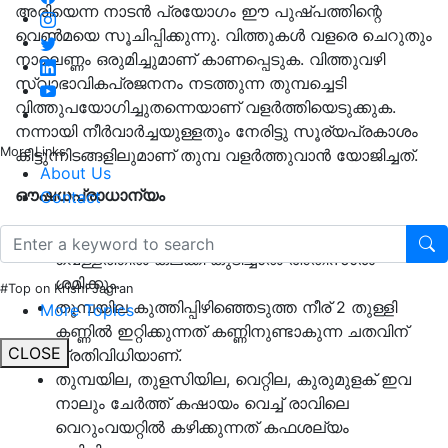
അരിയെന്ന നാടൻ പ്രയോഗം ഈ പുഷ്പത്തിന്റെ
വെൺമയെ സൂചിപ്പിക്കുന്നു. വിത്തുകൾ വളരെ ചെറുതും
നാലെണ്ണം ഒരുമിച്ചുമാണ് കാണപ്പെടുക. വിത്തുവഴി
സ്വാഭാവികപ്രജനനം നടത്തുന്ന തുമ്പച്ചെടി
വിത്തുപയോഗിച്ചുതന്നെയാണ് വളർത്തിയെടുക്കുക.
നന്നായി നീർവാർച്ചയുള്ളതും നേരിട്ടു സൂര്യപ്രകാശം
More Links
കിട്ടുന്നിടങ്ങളിലുമാണ് തുമ്പ വളർത്തുവാൻ യോജിച്ചത്.
About Us
ഔഷധപ്രാധാന്യം
Contact
ഏഴര ഗ്രാം തുമ്പപൂവ് അരച്ച് 60 മി.ലി, കരിക്കിൻ
വെള്ളത്തിൽ കലക്കി കുടിച്ചാൽ അതിസാരം
ശമിക്കും.
#Top on Krishi Jagran
തുമ്പയില കുത്തിപ്പിഴിഞ്ഞെടുത്ത നീര് 2 തുള്ളി
More Topics
കണ്ണിൽ ഇറ്റിക്കുന്നത് കണ്ണിനുണ്ടാകുന്ന ചതവിന്
CLOSE
പ്രതിവിധിയാണ്.
തുമ്പയില, തുളസിയില, വെറ്റില, കുരുമുളക് ഇവ
നാലും ചേർത്ത് കഷായം വെച്ച് രാവിലെ
വെറുംവയറ്റിൽ കഴിക്കുന്നത് കഫശല്യം