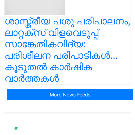
ശാസ്ത്രീയ പശു പരിപാലനം,
ലാറ്റക്സ് വിളവെടുപ്പ്
സാങ്കേതികവിദ്യ:
പരിശീലന പരിപാടികൾ...
കൂടുതൽ കാർഷിക
വാർത്തകൾ
More News Feeds