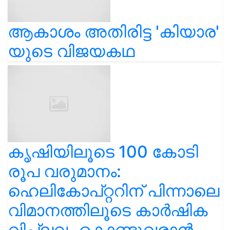
ആകാശം അതിരിട്ട 'കിയാര'
യുടെ വിജയകഥ
കൃഷിയിലൂടെ 100 കോടി
രൂപ വരുമാനം:
ഹെലികോപ്റ്ററിന് പിന്നാലെ
വിമാനത്തിലൂടെ കാർഷിക
വിപ്ലവം കൊണ്ടുവരാൻ