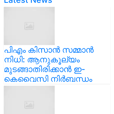
പിഎം കിസാൻ സമ്മാൻ
നിധി: ആനുകൂല്യം
മുടങ്ങാതിരിക്കാൻ ഇ-
കെവൈസി നിർബന്ധം