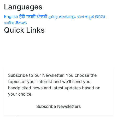
Languages
English
हिंदी
मराठी
ਪੰਜਾਬੀ
தமிழ்
മലയാളം
বাংলা
ಕನ್ನಡ
ଓଡିଆ
অসমীয়া
తెలుగు
Quick Links
Home
News
Health & Herbs
Environment and Lifestyle
Features
Livestock & Aqua
Farm Care Tips
Organic
Farming
#FTB
Vegetables
Fruits
Spices & Cash Crops
Grain & Pulses
Flowers
Taste & Travel
Food Receipes
Monthly Reminders
Subscribe to our Newsletter. You choose the
topics of your interest and we'll send you
handpicked news and latest updates based on
your choice.
Subscribe Newsletters