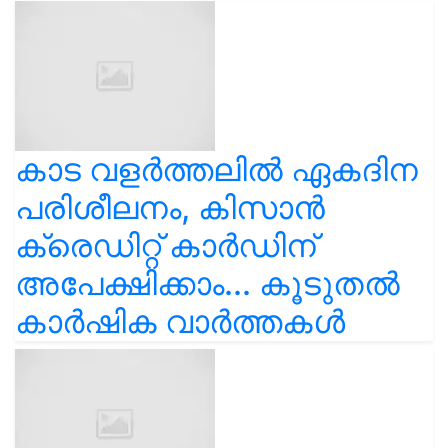
കാട വളര്‍ത്തലിൽ ഏകദിന
പരിശീലനം, കിസാൻ
ക്രെഡിറ്റ് കാർഡിന്
അപേക്ഷിക്കാം... കൂടുതൽ
കാർഷിക വാർത്തകൾ