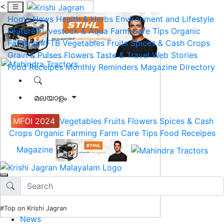
<
Home
News
Health & Herbs
Environment and Lifestyle
Features
Livestock & Aqua
Farm Care Tips
Organic
Farming
#FTB
Vegetables
Fruits
Spices & Cash Crops
Grain & Pulses
Flowers
Taste & Travel
Web Stories
Food Receipes
Monthly Reminders
Magazine
Directory
മലയാളം
MFOI 2024
Vegetables
Fruits
Flowers
Spices & Cash
Crops
Organic Farming
Farm Care Tips
Food Receipes
Magazine
#Top on Krishi Jagran
News