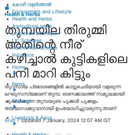
കോഴി വളർത്തൽ
Environment and Lifestyle
Health & Herbs
Health and Herbs
തുമ്പയില തിരുമ്മി
Agricultural news
Livestock and Aqua
അതിന്റെ നീര്
LIC Schemes
Post Office Scheme
കഴിച്ചാൽ കുട്ടികളിലെ
Insurance
Home
പനി മാറി കിട്ടും
News
തുറസായ പ്രദേശങ്ങളിൽ കാട്ടുചെടിയായി വളരുന്ന
ലഘുസസ്യമാണ് തുമ്പ. ഓണക്കാലത്ത് സമൃദ്ധമായി
Features
പുഷ്പിക്കുന്ന തുമ്പയുടെ പൂക്കൾ പൂക്കളം
തയ്യാറാക്കുവാനായി ഉപയോഗിച്ചുവരുന്നു.താണ്
Livestock & Aqua
Arun T
Updated 7 January, 2024 12:07 AM IST
Health & Herbs