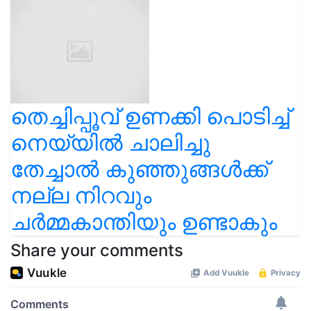
തെച്ചിപ്പൂവ് ഉണക്കി പൊടിച്ച്
നെയ്യിൽ ചാലിച്ചു
തേച്ചാൽ കുഞ്ഞുങ്ങൾക്ക്
നല്ല നിറവും
ചർമ്മകാന്തിയും ഉണ്ടാകും
Share your comments