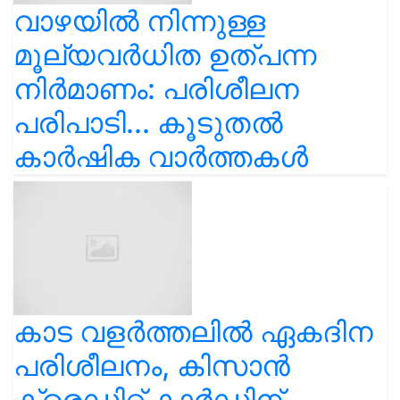
വാഴയിൽ നിന്നുള്ള
മൂല്യവർധിത ഉത്പന്ന
നിർമാണം: പരിശീലന
പരിപാടി... കൂടുതൽ
കാർഷിക വാർത്തകൾ
കാട വളര്‍ത്തലിൽ ഏകദിന
പരിശീലനം, കിസാൻ
ക്രെഡിറ്റ് കാർഡിന്