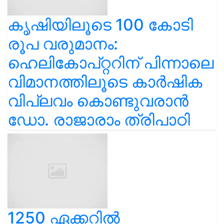
കൃഷിയിലൂടെ 100 കോടി
രൂപ വരുമാനം:
ഹെലികോപ്റ്ററിന് പിന്നാലെ
വിമാനത്തിലൂടെ കാർഷിക
വിപ്ലവം കൊണ്ടുവരാൻ
ഡോ. രാജാരാം ത്രിപാഠി
1250 ഏക്കറിൽ