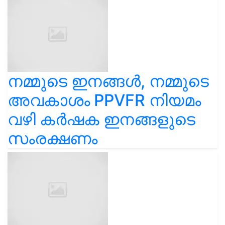
നമ്മുടെ ഇനങ്ങൾ, നമ്മുടെ
അവകാശം PPVFR നിയമം
വഴി കർഷക ഇനങ്ങളുടെ
സംരക്ഷണം