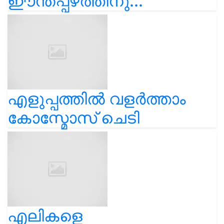
ഈന്തപ്പഴത്തിനു...
എളുപ്പത്തിൽ വളർത്താം
കോസ്മോസ് ചെടി
എലികളെ