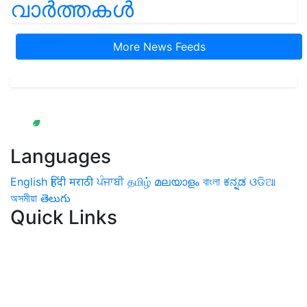
വാർത്തകൾ
More News Feeds
Languages
English
हिंदी
मराठी
ਪੰਜਾਬੀ
தமிழ்
മലയാളം
বাংলা
ಕನ್ನಡ
ଓଡିଆ
অসমীয়া
తెలుగు
Quick Links
Home
News
Health & Herbs
Environment and Lifestyle
Features
Livestock & Aqua
Farm Care Tips
Organic
Farming
#FTB
Vegetables
Fruits
Spices & Cash Crops
Grain & Pulses
Flowers
Taste & Travel
Food Receipes