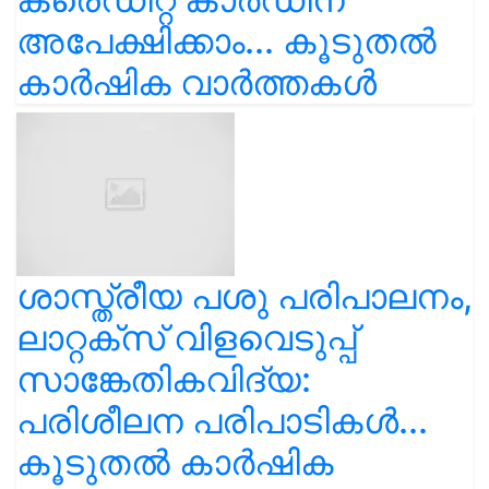
അപേക്ഷിക്കാം... കൂടുതൽ
കാർഷിക വാർത്തകൾ
ശാസ്ത്രീയ പശു പരിപാലനം,
ലാറ്റക്സ് വിളവെടുപ്പ്
സാങ്കേതികവിദ്യ:
പരിശീലന പരിപാടികൾ...
കൂടുതൽ കാർഷിക