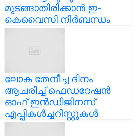
മുടങ്ങാതിരിക്കാൻ ഇ-
കെവൈസി നിർബന്ധം
ലോക തേനീച്ച ദിനം
ആചരിച്ച് ഫെഡറേഷൻ
ഓഫ് ഇൻഡിജിനസ്
എപ്പികൾച്ചറിസ്റ്റുകൾ