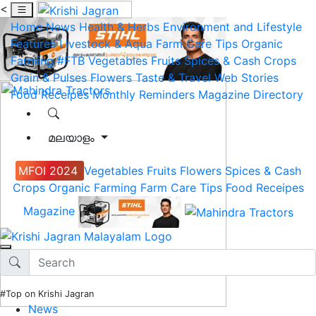
<
Home
News
Health & Herbs
Environment and Lifestyle
Features
Livestock & Aqua
Farm Care Tips
Organic
Farming
#FTB
Vegetables
Fruits
Spices & Cash Crops
Grain & Pulses
Flowers
Taste & Travel
Web Stories
Food Receipes
Monthly Reminders
Magazine
Directory
മലയാളം
MFOI 2024
Vegetables
Fruits
Flowers
Spices & Cash
Crops
Organic Farming
Farm Care Tips
Food Receipes
Magazine
#Top on Krishi Jagran
News