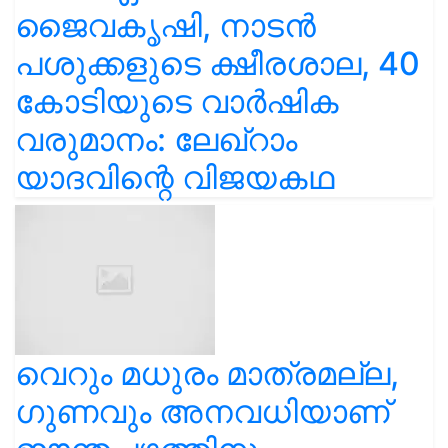
ജൈവകൃഷി, നാടൻ
പശുക്കളുടെ ക്ഷീരശാല, 40
കോടിയുടെ വാർഷിക
വരുമാനം: ലേഖ്‌റാം
യാദവിന്റെ വിജയകഥ
വെറും മധുരം മാത്രമല്ല,
ഗുണവും അനവധിയാണ്