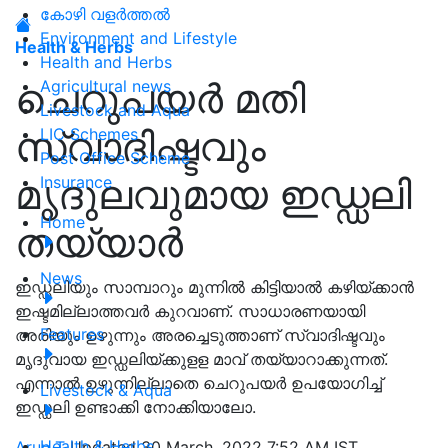
കോഴി വളർത്തൽ
Environment and Lifestyle
Health & Herbs
Health and Herbs
ചെറുപയര്‍ മതി
Agricultural news
Livestock and Aqua
സ്വാദിഷ്ടവും
LIC Schemes
Post Office Scheme
മൃദുലവുമായ ഇഡ്ഡലി
Insurance
Home
തയ്യാര്‍
News
ഇഡ്ഡലിയും സാമ്പാറും മുന്നില്‍ കിട്ടിയാല്‍ കഴിയ്ക്കാന്‍
ഇഷ്ടമില്ലാത്തവര്‍ കുറവാണ്. സാധാരണയായി
Features
അരിയും ഉഴുന്നും അരച്ചെടുത്താണ് സ്വാദിഷ്ടവും
മൃദുവായ ഇഡ്ഡലിയ്ക്കുളള മാവ് തയ്യാറാക്കുന്നത്.
എന്നാല്‍ ഉഴുന്നില്ലാതെ ചെറുപയര്‍ ഉപയോഗിച്ച്
Livestock & Aqua
ഇഡ്ഡലി ഉണ്ടാക്കി നോക്കിയാലോ.
Health & Herbs
Arun T
Updated 30 March, 2022 7:52 AM IST