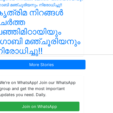
ൃത്രിമ നിറങ്ങൾ
ചേർത്ത
ഞ്ഞിമിഠായിയും
ഗോബി മഞ്ചൂരിയനും
ിരോധിച്ചു!!
More Stories
We're on WhatsApp! Join our WhatsApp
group and get the most important
updates you need. Daily.
Join on WhatsApp