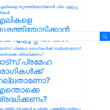
എലികളെ
ുരത്തിയോടിക്കാൻ
ില എളുപ്പ വഴികൾ
ഓട്സ് പ്രമേഹ
ോഗികൾക്ക്
നല്ലതാണോ?
ന്തൊക്കെ
്രദ്ധിക്കണം?