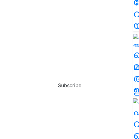
വ
വ
മ
Subscribe
ഈ
എ
വ