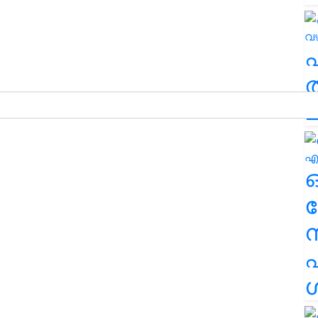
ത
ച
ര
എ
ശ