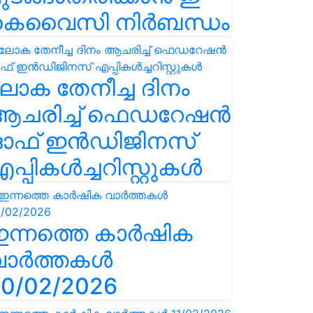
കെവൈസി നിർബന്ധം
ോക തേനീച്ച ദിനം
ആചരിച്ച് ഫെഡറേഷൻ
ഓഫ് ഇൻഡിജിനസ്
പ്പികൾച്ചറിസ്റ്റുകൾ
ഇന്നത്തെ കാർഷിക
വാർത്തകൾ
0/02/2026