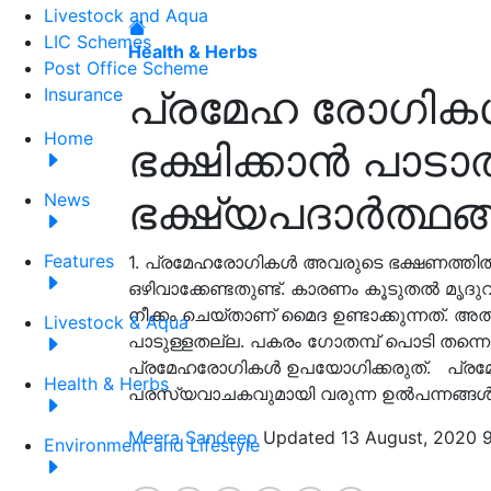
Livestock and Aqua
LIC Schemes
Health & Herbs
Post Office Scheme
പ്രമേഹ രോഗികൾ 
Insurance
Home
ഭക്ഷിക്കാൻ പാട
ഭക്ഷ്യപദാർത്ഥങ
News
Features
1. പ്രമേഹരോഗികൾ അവരുടെ ഭക്ഷണത്തിൽ 
ഒഴിവാക്കേണ്ടതുണ്ട്. കാരണം കൂടുതൽ മൃദുവ
നീക്കം ചെയ്താണ് മൈദ ഉണ്ടാക്കുന്നത്. 
Livestock & Aqua
പാടുള്ളതല്ല. പകരം ഗോതമ്പ് പൊടി തന്നെ 
പ്രമേഹരോഗികൾ ഉപയോഗിക്കരുത്. പ്രമേഹ
Health & Herbs
പരസ്യവാചകവുമായി വരുന്ന ഉൽപന്നങ്ങൾ 
Meera Sandeep
Updated 13 August, 2020 
Environment and Lifestyle