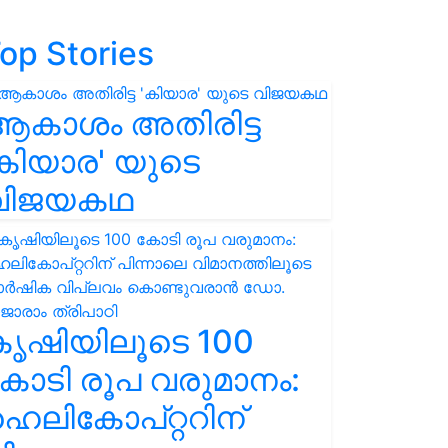
op Stories
ആകാശം അതിരിട്ട
കിയാര' യുടെ
വിജയകഥ
കൃഷിയിലൂടെ 100
ോടി രൂപ വരുമാനം:
െലികോപ്റ്ററിന്