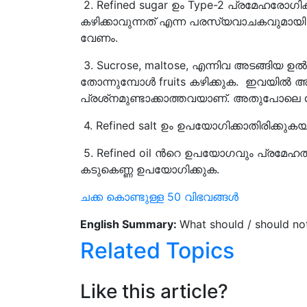
2. Refined sugar ഉം Type-2 പ്രമേഹരോ
കഴിക്കാവുന്നത് എന്ന പരസ്യവാചകവുമായി 
വേണം.
3. Sucrose, maltose, എന്നിവ അടങ്ങിയ ഉ
തോന്നുമ്പോൾ fruits കഴിക്കുക. ഇവയിൽ അട
പ്രശ്‌നമുണ്ടാക്കാത്തവയാണ്. അതുപോലെ dry 
4. Refined salt ഉം ഉപയോഗിക്കാതിരിക്കുക
5. Refined oil ൻറെ ഉപയോഗവും പ്രമേഹത്
കടുകെണ്ണ ഉപയോഗിക്കുക.
ചക്ക കൊണ്ടുള്ള 50 വിഭവങ്ങൾ
English Summary:
What should / should not
Related Topics
Like this article?