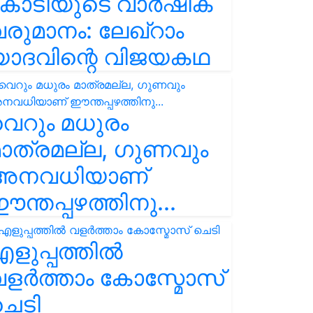
കോടിയുടെ വാർഷിക
രുമാനം: ലേഖ്‌റാം
യാദവിന്റെ വിജയകഥ
െറും മധുരം
ാത്രമല്ല, ഗുണവും
അനവധിയാണ്
ന്തപ്പഴത്തിനു...
ളുപ്പത്തിൽ
ളർത്താം കോസ്മോസ്
ചെടി