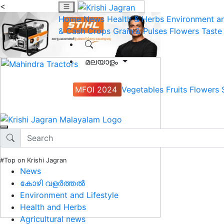
<
Home
News
Health & Herbs
Environment an
& Cash Crops
Grain & Pulses
Flowers
Taste
മലയാളം
MFOI 2024
Vegetables
Fruits
Flowers
#Top on Krishi Jagran
News
കോഴി വളർത്തൽ
Environment and Lifestyle
Health and Herbs
Agricultural news