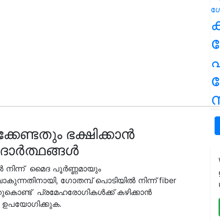
ക
പ
ന
കേണ്ടതും ഭക്ഷിക്കാൻ
ദാർത്ഥങ്ങൾ
നിന്ന് മൈദ പൂർണ്ണമായും
ാകുന്നതിനായി, ഗോത
മ്പ്
പൊടിയിൽ നിന്ന് fiber
അതുകൊണ്ട് പ്രമേഹരോഗികൾക്ക് കഴിക്കാൻ
െ ഉപയോഗിക്കുക.