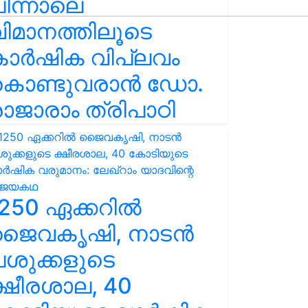
ിന്നാലെ
ിമാനത്തിലൂടെ
കാർഷിക വിപ്ലവം
കൊണ്ടുവരാൻ ഡോ.
ാജാരാം ത്രിപാഠി
250 ഏക്കറിൽ
ജൈവകൃഷി, നാടൻ
ശുക്കളുടെ
്ഷീരശാല, 40