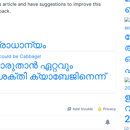
is article and have suggestions to improve this
back.
ല
്രാധാന്യം
രുതാൻ ഏറ്റവും
എ
ക്തി ക്യാബേജിനെന്ന്
2