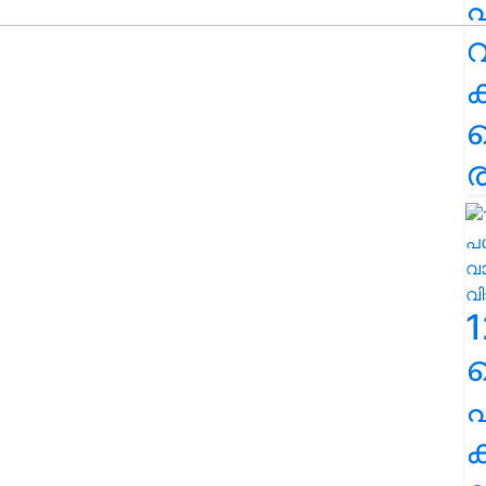
പ
വ
ര
1
പ
ക