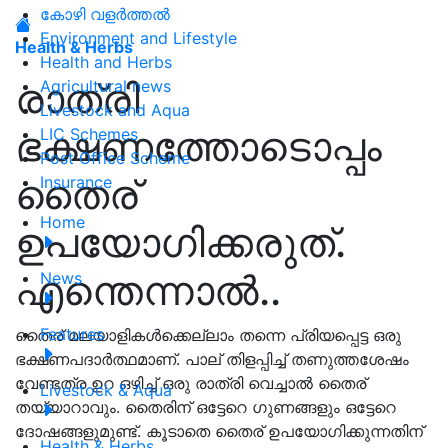
കോഴി വളർത്തൽ
Environment and Lifestyle
Health & Herbs
Health and Herbs
രാത്രി
Agricultural news
Livestock and Aqua
ഭക്ഷണത്തോടൊപ്പം
LIC Schemes
Post Office Scheme
തൈര്
Insurance
Home
ഉപയോഗിക്കരുത്.
എന്തെന്നാൽ..
News
Features
തൈര് മലയാളികൾക്കെല്ലാം തന്നെ പ്രിയപ്പെട്ട ഒരു
ഭക്ഷണപദാർത്ഥമാണ്. പാല് തിളപ്പിച്ച് തണുത്തശേഷം
വേണ്ടത്ര ഉറ ഒഴിച്ച് ഒരു രാത്രി വെച്ചാൽ തൈര്
Livestock & Aqua
തയ്യാറാവും. തൈരിന് ഒട്ടേറെ ഗുണങ്ങളും ഒട്ടേറെ
ദോഷങ്ങളുമുണ്ട്. കൂടാതെ തൈര് ഉപയോഗിക്കുന്നതിന്
Health & Herbs