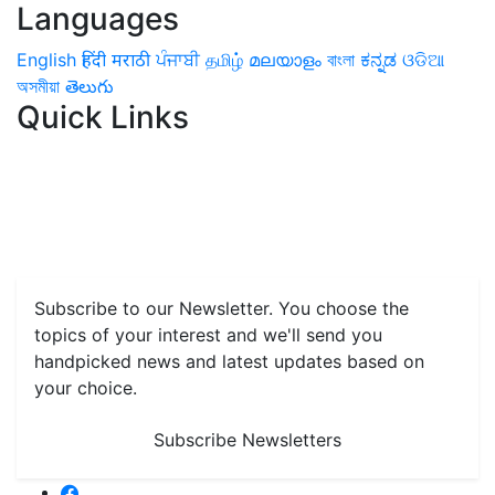
Languages
English
हिंदी
मराठी
ਪੰਜਾਬੀ
தமிழ்
മലയാളം
বাংলা
ಕನ್ನಡ
ଓଡିଆ
অসমীয়া
తెలుగు
Quick Links
Home
News
Health & Herbs
Environment and Lifestyle
Features
Livestock & Aqua
Farm Care Tips
Organic
Farming
#FTB
Vegetables
Fruits
Spices & Cash Crops
Grain & Pulses
Flowers
Taste & Travel
Food Receipes
Monthly Reminders
Subscribe to our Newsletter. You choose the
topics of your interest and we'll send you
handpicked news and latest updates based on
your choice.
Subscribe Newsletters