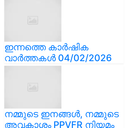
ഇന്നത്തെ കാർഷിക
വാർത്തകൾ 04/02/2026
നമ്മുടെ ഇനങ്ങൾ, നമ്മുടെ
അവകാശം PPVFR നിയമം