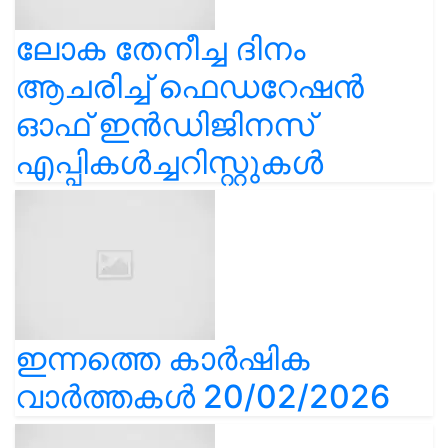
ലോക തേനീച്ച ദിനം
ആചരിച്ച് ഫെഡറേഷൻ
ഓഫ് ഇൻഡിജിനസ്
എപ്പികൾച്ചറിസ്റ്റുകൾ
ഇന്നത്തെ കാർഷിക
വാർത്തകൾ 20/02/2026