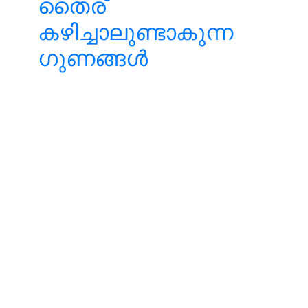
തൈര്
കഴിച്ചാലുണ്ടാകുന്ന
ഗുണങ്ങൾ