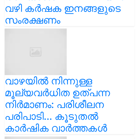
വഴി കർഷക ഇനങ്ങളുടെ
സംരക്ഷണം
വാഴയിൽ നിന്നുള്ള
മൂല്യവർധിത ഉത്പന്ന
നിർമാണം: പരിശീലന
പരിപാടി... കൂടുതൽ
കാർഷിക വാർത്തകൾ