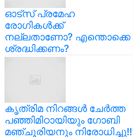
ഓട്സ് പ്രമേഹ
രോഗികൾക്ക്
നല്ലതാണോ? എന്തൊക്കെ
ശ്രദ്ധിക്കണം?
കൃത്രിമ നിറങ്ങൾ ചേർത്ത
പഞ്ഞിമിഠായിയും ഗോബി
മഞ്ചൂരിയനും നിരോധിച്ചു!!