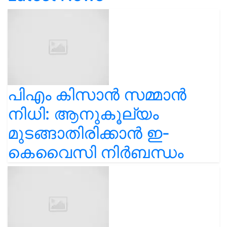
പിഎം കിസാൻ സമ്മാൻ
നിധി: ആനുകൂല്യം
മുടങ്ങാതിരിക്കാൻ ഇ-
കെവൈസി നിർബന്ധം