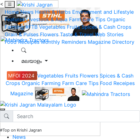
<
Home
News
Health & Herbs
Environment and Lifestyle
Features
Livestock & Aqua
Farm Care Tips
Organic
Farming
#FTB
Vegetables
Fruits
Spices & Cash Crops
Grain & Pulses
Flowers
Taste & Travel
Web Stories
Food Receipes
Monthly Reminders
Magazine
Directory
മലയാളം
MFOI 2024
Vegetables
Fruits
Flowers
Spices & Cash
Crops
Organic Farming
Farm Care Tips
Food Receipes
Magazine
#Top on Krishi Jagran
News