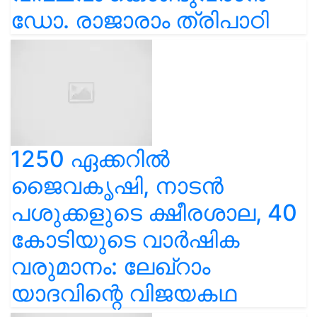
ഡോ. രാജാരാം ത്രിപാഠി
1250 ഏക്കറിൽ
ജൈവകൃഷി, നാടൻ
പശുക്കളുടെ ക്ഷീരശാല, 40
കോടിയുടെ വാർഷിക
വരുമാനം: ലേഖ്‌റാം
യാദവിന്റെ വിജയകഥ