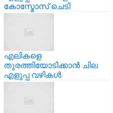
കോസ്മോസ് ചെടി
എലികളെ
തുരത്തിയോടിക്കാൻ ചില
എളുപ്പ വഴികൾ