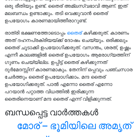
ഒരു രീതിയും ഉണ്ട്. തൈര് അമ്ലസ്വഭാവി ആണ്. ഇത്
മലബന്ധം ഉണ്ടാക്കും. തടി വെക്കുവാൻ തൈര്
ഉപയോഗം കാരണമായിത്തീരാറുണ്ട്.
രാത്രി ഭക്ഷണത്തോടൊപ്പം
തൈര്
കഴിക്കരുത്. കാരണം
അത് ദഹനപ്രക്രിയയ്ക്ക് ദോഷം ചെയ്യും. ഒരിക്കലും
തൈര് ചൂടാക്കി ഉപയോഗിക്കരുത്. വസന്തം, ശരത്, ഉഷ്ണം
എന്നീ കാലങ്ങളിൽ തൈര് ഉപയോഗം ആരോഗ്യത്തിന്
ഗുണം ചെയ്യില്ല. ഉപ്പിട്ട് തൈര് കഴിക്കുന്നത്
ദുർമേദസ്സിന് കാരണമാകും. തേനിന് ഒപ്പവും പഞ്ചസാര
ചേർത്തും തൈര് ഉപയോഗിക്കാം. മന്ദ തൈര്
ഉപയോഗിക്കരുത്. പാൽ എന്നോ തൈര് എന്നോ
പറയാൻ പറ്റാത്ത വിധത്തിൽ ഇരിക്കുന്ന
തൈരിനെയാണ് മന്ദ തൈര് എന്ന് വിളിക്കുന്നത്.
ബന്ധപ്പെട്ട വാർത്തകൾ
മോര് – ഭൂമിയിലെ അമൃത്