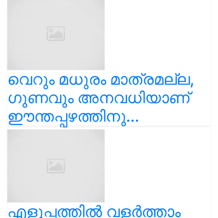
വെറും മധുരം മാത്രമല്ല,
ഗുണവും അനവധിയാണ്
ഈന്തപ്പഴത്തിനു...
എളുപ്പത്തിൽ വളർത്താം