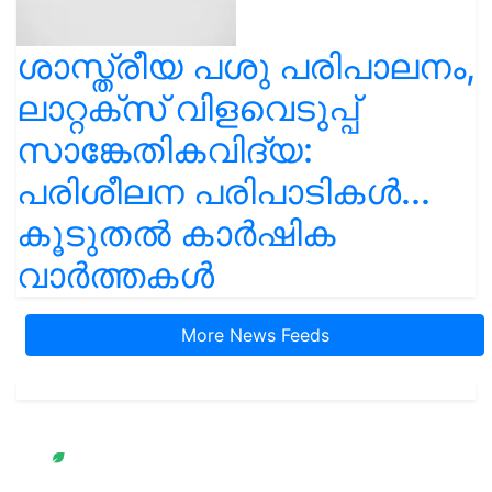
ശാസ്ത്രീയ പശു പരിപാലനം,
ലാറ്റക്സ് വിളവെടുപ്പ്
സാങ്കേതികവിദ്യ:
പരിശീലന പരിപാടികൾ...
കൂടുതൽ കാർഷിക
വാർത്തകൾ
More News Feeds