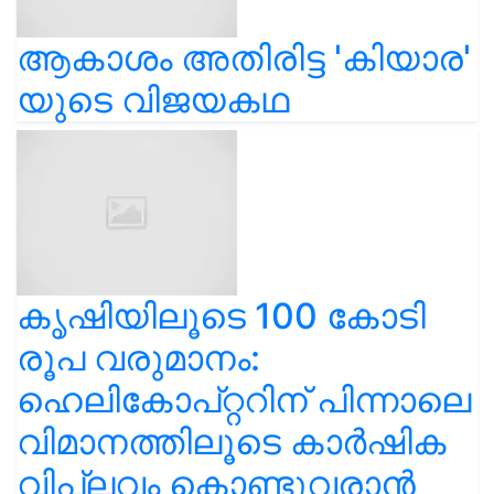
ആകാശം അതിരിട്ട 'കിയാര'
യുടെ വിജയകഥ
കൃഷിയിലൂടെ 100 കോടി
രൂപ വരുമാനം:
ഹെലികോപ്റ്ററിന് പിന്നാലെ
വിമാനത്തിലൂടെ കാർഷിക
വിപ്ലവം കൊണ്ടുവരാൻ