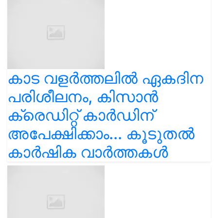
കാട വളര്‍ത്തലിൽ ഏകദിന
പരിശീലനം, കിസാൻ
ക്രെഡിറ്റ് കാർഡിന്
അപേക്ഷിക്കാം... കൂടുതൽ
കാർഷിക വാർത്തകൾ