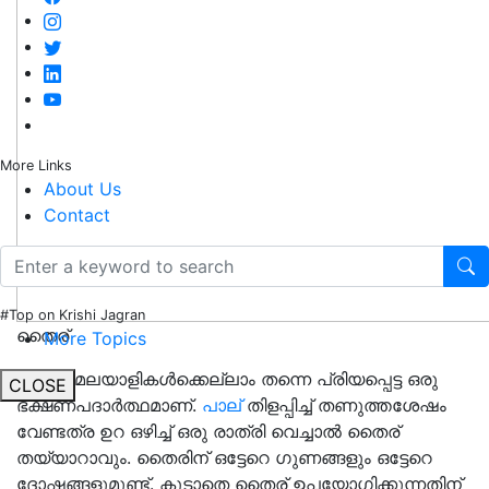
More Links
About Us
Contact
#Top on Krishi Jagran
തൈര്
More Topics
തൈര് മലയാളികൾക്കെല്ലാം തന്നെ പ്രിയപ്പെട്ട ഒരു
CLOSE
ഭക്ഷണപദാർത്ഥമാണ്.
പാല്
തിളപ്പിച്ച് തണുത്തശേഷം
വേണ്ടത്ര ഉറ ഒഴിച്ച് ഒരു രാത്രി വെച്ചാൽ തൈര്
തയ്യാറാവും. തൈരിന് ഒട്ടേറെ ഗുണങ്ങളും ഒട്ടേറെ
ദോഷങ്ങളുമുണ്ട്. കൂടാതെ തൈര് ഉപയോഗിക്കുന്നതിന്