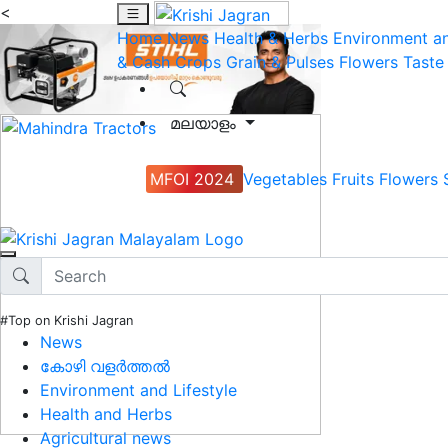
<
Home
News
Health & Herbs
Environment an
& Cash Crops
Grain & Pulses
Flowers
Taste
മലയാളം
MFOI 2024
Vegetables
Fruits
Flowers
#Top on Krishi Jagran
News
കോഴി വളർത്തൽ
Environment and Lifestyle
Health and Herbs
Agricultural news