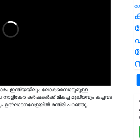
ക
പ
ന
രം ഇന്ത്യയിലും ലോകമെമ്പാടുമുള്ള
 നാളികേര കർഷകർക്ക് മികച്ച മൂല്യവും കച്ചവട
നും ഉദ്ഘാടനവേളയിൽ മന്ത്രി പറഞ്ഞു.