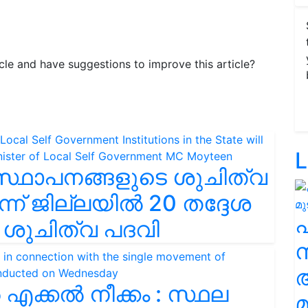
ticle and have suggestions to improve this article?
L
്ഥാപനങ്ങളുടെ ശുചിത്വ
ന് ജില്ലയില്‍ 20 തദ്ദേശ
ടി ശുചിത്വ പദവി
സ
െ എക്കൽ നീക്കം : സ്ഥല
മ