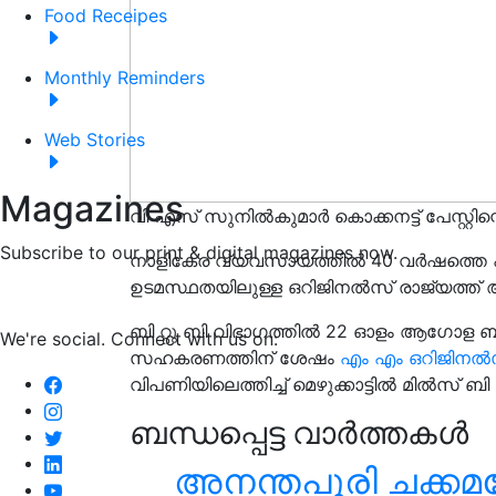
Food Receipes
Monthly Reminders
Web Stories
Magazines
വി എസ് സുനിൽകുമാർ കൊക്കനട്ട് പേസ്റ്റിന
Subscribe to our print & digital magazines now.
നാളികേര വ്യവസായത്തിൽ 40 വർഷത്തെ പ്രവ
ഉടമസ്ഥതയിലുള്ള ഒറിജിനൽസ് രാജ്യത്ത് ആദ്യ
ബി റ്റു ബി വിഭാഗത്തിൽ 22 ഓളം ആഗോള 
We're social. Connect with us on:
സഹകരണത്തിന് ശേഷം
എം എം ഒറിജിനൽസ
വിപണിയിലെത്തിച്ച് മെഴുക്കാട്ടിൽ മിൽസ് ബി 
ബന്ധപ്പെട്ട വാർത്തകൾ
അനന്തപുരി ചക്കമ