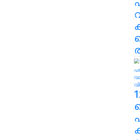
പ
വ
ര
1
പ
ക