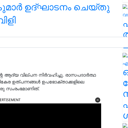
ുമാര്‍ ഉദ്ഘാടനം ചെയ്തു
ിളി
ത
ച
ന്റെ ആദ്യ വില്പന നിർവഹിച്ചു. രാസപദാർത്ഥ
ര
ാളികേര ഉത്പന്നങ്ങൾ ഉപഭോക്താക്കളിലെ
ഒരു സംരംഭമാണിത്.
ERTISEMENT
എ
ശ