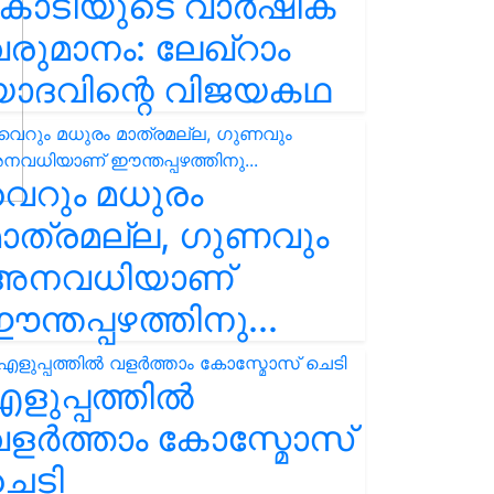
കോടിയുടെ വാർഷിക
രുമാനം: ലേഖ്‌റാം
യാദവിന്റെ വിജയകഥ
െറും മധുരം
ാത്രമല്ല, ഗുണവും
അനവധിയാണ്
ന്തപ്പഴത്തിനു...
ളുപ്പത്തിൽ
ളർത്താം കോസ്മോസ്
ചെടി