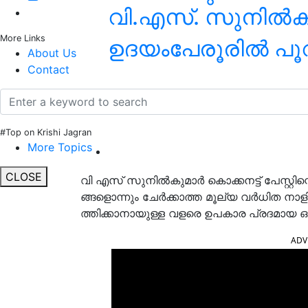
വി.എസ്. സുനില്‍ക
More Links
ഉദയംപേരൂരിൽ പൂവ
About Us
Contact
#Top on Krishi Jagran
More Topics
CLOSE
വി എസ് സുനിൽകുമാർ കൊക്കനട്ട് പേസ്റ്റി
ങ്ങളൊന്നും ചേർക്കാത്ത മൂല്യ വർധിത ന
ത്തിക്കാനായുള്ള വളരെ ഉപകാര പ്രദമായ 
ADV