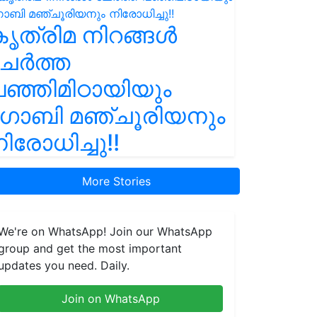
ൃത്രിമ നിറങ്ങൾ
ചേർത്ത
ഞ്ഞിമിഠായിയും
ഗോബി മഞ്ചൂരിയനും
ിരോധിച്ചു!!
More Stories
We're on WhatsApp! Join our WhatsApp
group and get the most important
updates you need. Daily.
Join on WhatsApp