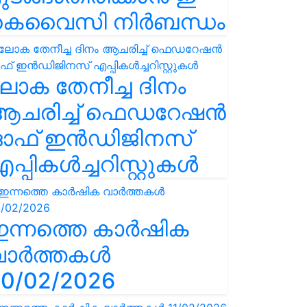
കെവൈസി നിർബന്ധം
ോക തേനീച്ച ദിനം
ആചരിച്ച് ഫെഡറേഷൻ
ഓഫ് ഇൻഡിജിനസ്
പ്പികൾച്ചറിസ്റ്റുകൾ
ഇന്നത്തെ കാർഷിക
വാർത്തകൾ
0/02/2026