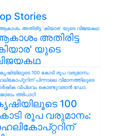
op Stories
ആകാശം അതിരിട്ട
കിയാര' യുടെ
വിജയകഥ
കൃഷിയിലൂടെ 100
ോടി രൂപ വരുമാനം:
െലികോപ്റ്ററിന്