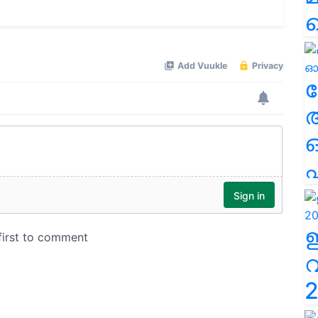
ല
എ
2