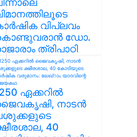
ിന്നാലെ
ിമാനത്തിലൂടെ
കാർഷിക വിപ്ലവം
കൊണ്ടുവരാൻ ഡോ.
ാജാരാം ത്രിപാഠി
250 ഏക്കറിൽ
ജൈവകൃഷി, നാടൻ
ശുക്കളുടെ
്ഷീരശാല, 40