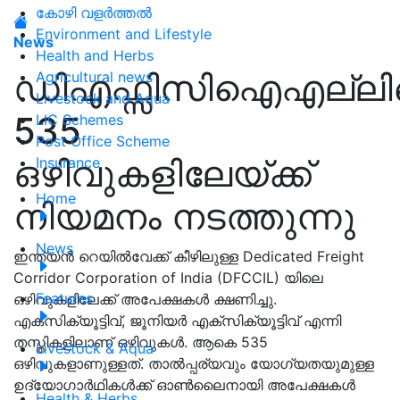
കോഴി വളർത്തൽ
Environment and Lifestyle
News
Health and Herbs
ഡിഎഫ്സിസിഐഎല്ലി
Agricultural news
Livestock and Aqua
535
LIC Schemes
Post Office Scheme
ഒഴിവുകളിലേയ്ക്ക്
Insurance
Home
നിയമനം നടത്തുന്നു
News
ഇന്ത്യന്‍ റെയില്‍വേക്ക് കീഴിലുള്ള Dedicated Freight
Corridor Corporation of India (DFCCIL) യിലെ
Features
ഒഴിവുകളിലേക്ക് അപേക്ഷകൾ ക്ഷണിച്ചു.
എക്സിക്യൂട്ടിവ്, ജൂനിയർ എക്സിക്യൂട്ടിവ് എന്നി
തസ്തികളിലാണ് ഒഴിവുകൾ. ആകെ 535
Livestock & Aqua
ഒഴിവുകളാണുള്ളത്. താൽപ്പര്യവും യോഗ്യതയുമുള്ള
ഉദ്യോഗാര്‍ഥികൾക്ക് ഓൺലൈനായി അപേക്ഷകൾ
Health & Herbs