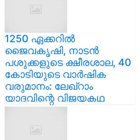
1250 ഏക്കറിൽ
ജൈവകൃഷി, നാടൻ
പശുക്കളുടെ ക്ഷീരശാല, 40
കോടിയുടെ വാർഷിക
വരുമാനം: ലേഖ്‌റാം
യാദവിന്റെ വിജയകഥ