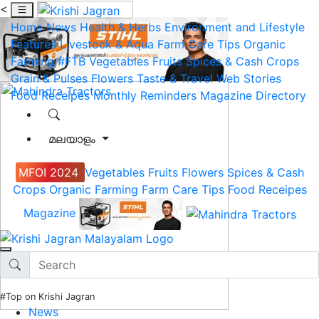
<
Home
News
Health & Herbs
Environment and Lifestyle
Features
Livestock & Aqua
Farm Care Tips
Organic
Farming
#FTB
Vegetables
Fruits
Spices & Cash Crops
Grain & Pulses
Flowers
Taste & Travel
Web Stories
Food Receipes
Monthly Reminders
Magazine
Directory
മലയാളം
MFOI 2024
Vegetables
Fruits
Flowers
Spices & Cash
Crops
Organic Farming
Farm Care Tips
Food Receipes
Magazine
#Top on Krishi Jagran
News