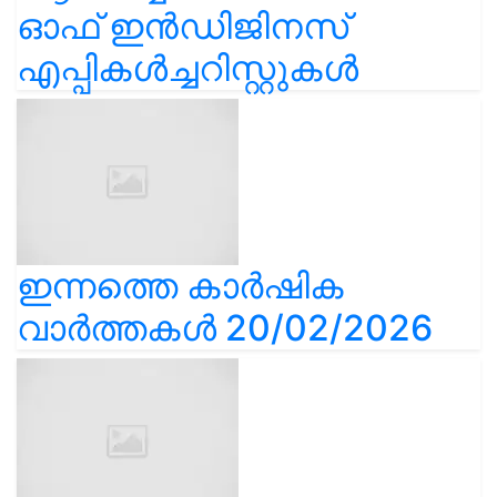
ഓഫ് ഇൻഡിജിനസ്
എപ്പികൾച്ചറിസ്റ്റുകൾ
ഇന്നത്തെ കാർഷിക
വാർത്തകൾ 20/02/2026