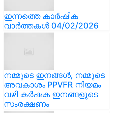
ഇന്നത്തെ കാർഷിക
വാർത്തകൾ 04/02/2026
നമ്മുടെ ഇനങ്ങൾ, നമ്മുടെ
അവകാശം PPVFR നിയമം
വഴി കർഷക ഇനങ്ങളുടെ
സംരക്ഷണം