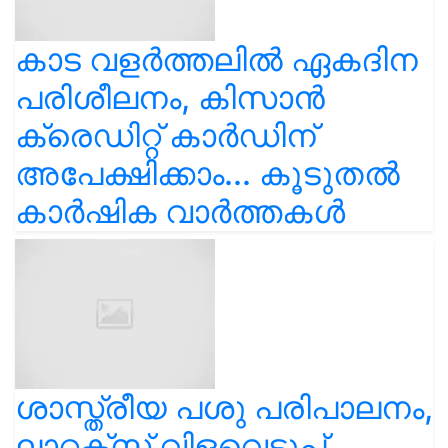
കാട വളര്‍ത്തലിൽ ഏകദിന
പരിശീലനം, കിസാൻ
ക്രെഡിറ്റ് കാർഡിന്
അപേക്ഷിക്കാം... കൂടുതൽ
കാർഷിക വാർത്തകൾ
ശാസ്ത്രീയ പശു പരിപാലനം,
ലാറ്റക്സ് വിളവെടുപ്പ്