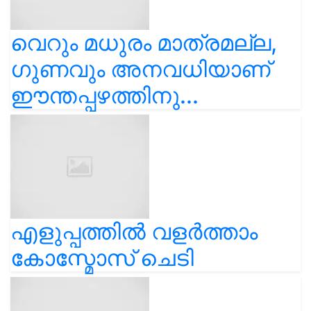
വെറും മധുരം മാത്രമല്ല,
ഗുണവും അനവധിയാണ്
ഈന്തപ്പഴത്തിനു...
എളുപ്പത്തിൽ വളർത്താം
കോസ്മോസ് ചെടി