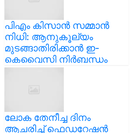
പിഎം കിസാൻ സമ്മാൻ
നിധി: ആനുകൂല്യം
മുടങ്ങാതിരിക്കാൻ ഇ-
കെവൈസി നിർബന്ധം
ലോക തേനീച്ച ദിനം
ആചരിച്ച് ഫെഡറേഷൻ