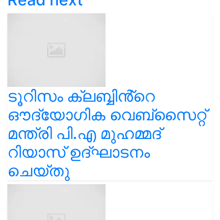
ടൂറിസം ക്ലബ്ബിൻ്റെ
ഔദ്യോഗിക വെബ്സൈറ്റ്
മന്ത്രി പി.എ മുഹമ്മദ്
റിയാസ് ഉദ്ഘാടനം
ചെയ്തു