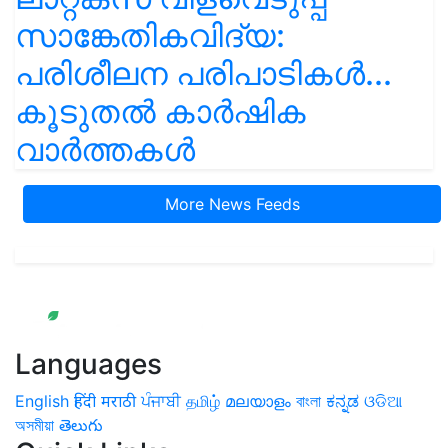
സാങ്കേതികവിദ്യ:
പരിശീലന പരിപാടികൾ...
കൂടുതൽ കാർഷിക
വാർത്തകൾ
More News Feeds
Languages
English
हिंदी
मराठी
ਪੰਜਾਬੀ
தமிழ்
മലയാളം
বাংলা
ಕನ್ನಡ
ଓଡିଆ
অসমীয়া
తెలుగు