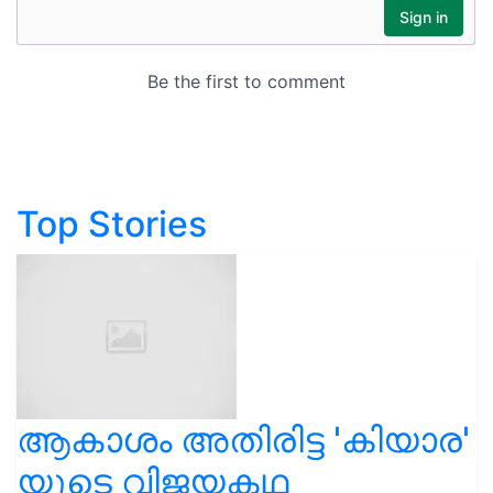
Top Stories
ആകാശം അതിരിട്ട 'കിയാര'
യുടെ വിജയകഥ