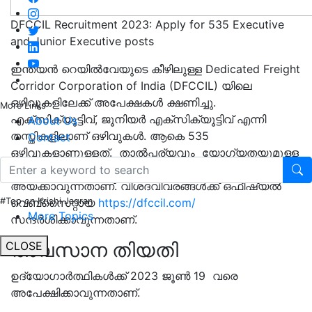
DFCCIL Recruitment 2023: Apply for 535 Executive
and Junior Executive posts
ഇന്ത്യന്‍ റെയില്‍വേയുടെ കീഴിലുള്ള Dedicated Freight
Corridor Corporation of India (DFCCIL) യിലെ
ഒഴിവുകളിലേക്ക് അപേക്ഷകൾ ക്ഷണിച്ചു.
More Links
എക്സിക്യൂട്ടിവ്, ജൂനിയർ എക്സിക്യൂട്ടിവ് എന്നി
About Us
തസ്തികളിലാണ് ഒഴിവുകൾ. ആകെ 535
Contact
ഒഴിവുകളാണുള്ളത്. താൽപ്പര്യവും യോഗ്യതയുമുള്ള
ഉദ്യോഗാര്‍ഥികൾക്ക് ഓൺലൈനായി അപേക്ഷകൾ
അയക്കാവുന്നതാണ്. വിശദവിവരങ്ങൾക്ക് ഒഫീഷ്യൽ
വെബ്സൈറ്റായ
https://dfccil.com/
#Top on Krishi Jagran
More Topics
സന്ദർശിക്കാവുന്നതാണ്.
അവസാന തിയതി
CLOSE
ഉദ്യോഗാർത്ഥികൾക്ക് 2023 ജൂണ്‍ 19 വരെ
അപേക്ഷിക്കാവുന്നതാണ്.