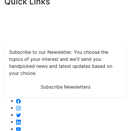
Quick Links
Home
News
Health & Herbs
Environment and Lifestyle
Features
Livestock & Aqua
Farm Care Tips
Organic
Farming
#FTB
Vegetables
Fruits
Spices & Cash Crops
Grain & Pulses
Flowers
Taste & Travel
Food Receipes
Monthly Reminders
Subscribe to our Newsletter. You choose the
topics of your interest and we'll send you
handpicked news and latest updates based on
your choice.
Subscribe Newsletters