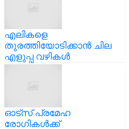
എലികളെ
തുരത്തിയോടിക്കാൻ ചില
എളുപ്പ വഴികൾ
ഓട്സ് പ്രമേഹ
രോഗികൾക്ക്