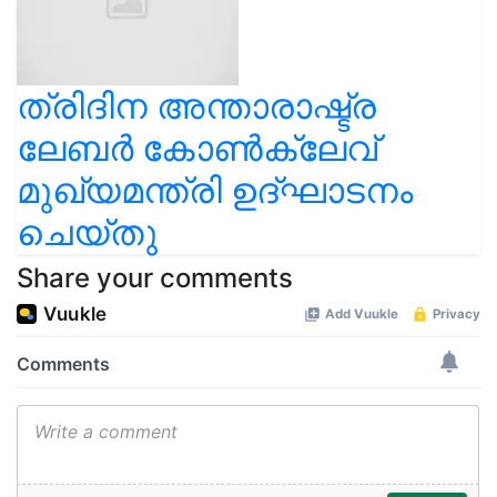
ത്രിദിന അന്താരാഷ്ട്ര
ലേബർ കോൺക്ലേവ്
മുഖ്യമന്ത്രി ഉദ്ഘാടനം
ചെയ്തു
Share your comments