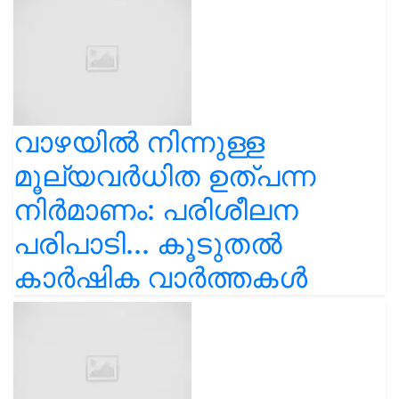
വാഴയിൽ നിന്നുള്ള
മൂല്യവർധിത ഉത്പന്ന
നിർമാണം: പരിശീലന
പരിപാടി... കൂടുതൽ
കാർഷിക വാർത്തകൾ