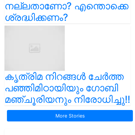
നല്ലതാണോ? എന്തൊക്കെ
ശ്രദ്ധിക്കണം?
കൃത്രിമ നിറങ്ങൾ ചേർത്ത
പഞ്ഞിമിഠായിയും ഗോബി
മഞ്ചൂരിയനും നിരോധിച്ചു!!
More Stories