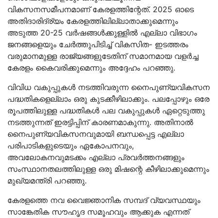
വികസനസമീപനമാണ് കേരളത്തിന്റേത്. 2025 ഓടെ
അതിദാരിദ്ര്യം കേരളത്തിലില്ലാതാക്കുമെന്നും
അടുത്ത 20-25 വർഷങ്ങൾക്കുള്ളിൽ എല്ലാ വിഭാഗം
ജനങ്ങളെയും ചേർത്തുപിടിച്ച് വികസിത- ഇടത്തരം
വരുമാനമുള്ള രാജ്യങ്ങളുടേതിന് സമാനമായ വളർച്ച
കേരളം കൈവരിക്കുമെന്നും അദ്ദേഹം പറഞ്ഞു.
വിവിധ വകുപ്പുകൾ നടത്തിവരുന്ന നൈപുണ്യവികസന
പദ്ധതികളെല്ലാം ഒരു കുടക്കീഴിലാക്കും. പലപ്പോഴും ഒരേ
രൂപത്തിലുള്ള പദ്ധതികൾ പല വകുപ്പുകൾ ഏറ്റെടുത്തു
നടത്തുന്നത് ഇരട്ടിപ്പിന് കാരണമാകുന്നു. അതിനാൽ
നൈപുണ്യവികസനവുമായി ബന്ധപ്പെട്ട എല്ലാ
പരിപാടികളുടെയും ഏകോപനവും,
അവലോകനവുമടക്കം എല്ലാ പ്രവർത്തനങ്ങളും
സംസ്ഥാനതലത്തിലുള്ള ഒരു മിഷന്റെ കീഴിലാക്കുമെന്നും
മുഖ്യമന്ത്രി പറഞ്ഞു.
കേരളത്തെ നവ വൈജ്ഞാനിക സമ്പദ് വ്യവസ്ഥയും
സാങ്കേതിക സൗഹൃദ സമൂഹവും ആക്കുക എന്നത്