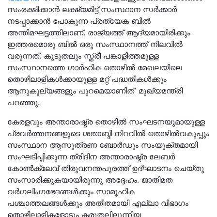
സംരക്ഷിക്കാൻ ലക്ഷ്യമിട്ട് സംസ്ഥാന സർക്കാർ
നടപ്പാക്കാൻ പോകുന്ന പ്രത്യേക ബിൽ
അന്തിമഘട്ടത്തിലാണ്. രാജ്യത്ത് ആദ്യമായിരിക്കും
ഇത്തരമൊരു ബിൽ ഒരു സംസ്ഥാനത്ത് നിലവിൽ
വരുന്നത്. കൂടുതലും സ്ത്രീ പങ്കാളിത്തമുള്ള
സംസ്ഥാനത്തെ ഗാർഹിക തൊഴിൽ മേഖലയിലെ
തൊഴിലാളികൾക്കായുള്ള മറ്റ് പദ്ധതികൾക്കും
ആനുകൂല്യങ്ങളും പുറമെയാണിത്' മുഖ്യമന്ത്രി
പറഞ്ഞു.
കേരളവും അന്താരാഷ്ട്ര തൊഴിൽ സംഘടനയുമായുള്ള
പ്രവർത്തനങ്ങളുടെ ശതാബ്ദി നിറവിൽ തൊഴിൽവകുപ്പും
സംസ്ഥാന ആസൂത്രണ ബോർഡും സംയുക്തമായി
സംഘടിപ്പിക്കുന്ന ത്രിദിന അന്താരാഷ്ട്ര ലേബർ
കോൺക്ലേവ് തിരുവനന്തപുരത്ത് ഉദ്ഘാടനം ചെയ്തു
സംസാരിക്കുകയായിരുന്നു അദ്ദേഹം. ജാതിമത
വർഗലിംഗഭേദങ്ങൾക്കും സാമൂഹിക
പശ്ചാത്തലങ്ങൾക്കും അതീതമായി എല്ലാ വിഭാഗം
തൊഴിലാളികളോടും കരുതലിലൂന്നിയ