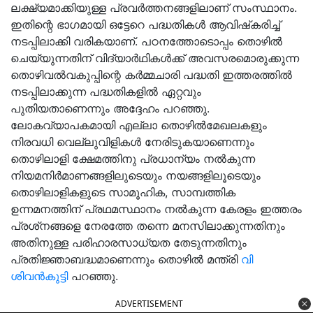
ലക്ഷ്യമാക്കിയുള്ള പ്രവർത്തനങ്ങളിലാണ് സംസ്ഥാനം.
ഇതിന്റെ ഭാഗമായി ഒട്ടേറെ പദ്ധതികൾ ആവിഷ്‌കരിച്ച്
നടപ്പിലാക്കി വരികയാണ്. പഠനത്തോടൊപ്പം തൊഴിൽ
ചെയ്യുന്നതിന് വിദ്യാർഥികൾക്ക് അവസരമൊരുക്കുന്ന
തൊഴിവൽവകുപ്പിന്റെ കർമ്മചാരി പദ്ധതി ഇത്തരത്തിൽ
നടപ്പിലാക്കുന്ന പദ്ധതികളിൽ ഏറ്റവും
പുതിയതാണെന്നും അദ്ദേഹം പറഞ്ഞു.
ലോകവ്യാപകമായി എല്ലാ തൊഴിൽമേഖലകളും
നിരവധി വെല്ലുവിളികൾ നേരിടുകയാണെന്നും
തൊഴിലാളി ക്ഷേമത്തിനു പ്രധാന്യം നൽകുന്ന
നിയമനിർമാണങ്ങളിലുടെയും നയങ്ങളിലൂടെയും
തൊഴിലാളികളുടെ സാമൂഹിക, സാമ്പത്തിക
ഉന്നമനത്തിന് പ്രഥമസ്ഥാനം നൽകുന്ന കേരളം ഇത്തരം
പ്രശ്‌നങ്ങളെ നേരത്തേ തന്നെ മനസിലാക്കുന്നതിനും
അതിനുള്ള പരിഹാരസാധ്യത തേടുന്നതിനും
പ്രതിജ്ഞാബദ്ധമാണെന്നും തൊഴിൽ മന്ത്രി
വി
ശിവൻകുട്ടി
പറഞ്ഞു.
ADVERTISEMENT