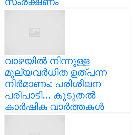
സംരക്ഷണം
വാഴയിൽ നിന്നുള്ള
മൂല്യവർധിത ഉത്പന്ന
നിർമാണം: പരിശീലന
പരിപാടി... കൂടുതൽ
കാർഷിക വാർത്തകൾ