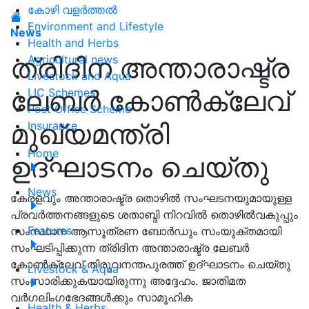
കോഴി വളർത്തൽ
Environment and Lifestyle
News
Health and Herbs
ത്രിദിന അന്താരാഷ്ട്ര
Agricultural news
Livestock and Aqua
ലേബർ കോൺക്ലേവ്
LIC Schemes
Post Office Scheme
മുഖ്യമന്ത്രി
Insurance
Home
ഉദ്ഘാടനം ചെയ്തു
News
കേരളവും അന്താരാഷ്ട്ര തൊഴിൽ സംഘടനയുമായുള്ള
പ്രവർത്തനങ്ങളുടെ ശതാബ്ദി നിറവിൽ തൊഴിൽവകുപ്പും
Features
സംസ്ഥാന ആസൂത്രണ ബോർഡും സംയുക്തമായി
സംഘടിപ്പിക്കുന്ന ത്രിദിന അന്താരാഷ്ട്ര ലേബർ
കോൺക്ലേവ് തിരുവനന്തപുരത്ത് ഉദ്ഘാടനം ചെയ്തു
Livestock & Aqua
സംസാരിക്കുകയായിരുന്നു അദ്ദേഹം. ജാതിമത
വർഗലിംഗഭേദങ്ങൾക്കും സാമൂഹിക
Health & Herbs