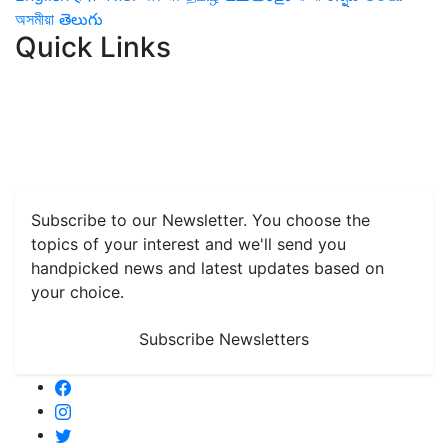
অসমীয়া
తెలుగు
Quick Links
Home
News
Health & Herbs
Environment and Lifestyle
Features
Livestock & Aqua
Farm Care Tips
Organic
Farming
#FTB
Vegetables
Fruits
Spices & Cash Crops
Grain & Pulses
Flowers
Taste & Travel
Food Receipes
Monthly Reminders
Subscribe to our Newsletter. You choose the
topics of your interest and we'll send you
handpicked news and latest updates based on
your choice.
Subscribe Newsletters