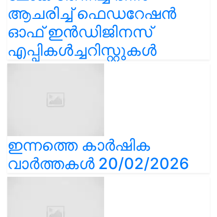
ആചരിച്ച് ഫെഡറേഷൻ
ഓഫ് ഇൻഡിജിനസ്
എപ്പികൾച്ചറിസ്റ്റുകൾ
ഇന്നത്തെ കാർഷിക
വാർത്തകൾ 20/02/2026