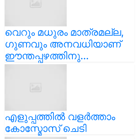
വെറും മധുരം മാത്രമല്ല,
ഗുണവും അനവധിയാണ്
ഈന്തപ്പഴത്തിനു...
എളുപ്പത്തിൽ വളർത്താം
കോസ്മോസ് ചെടി