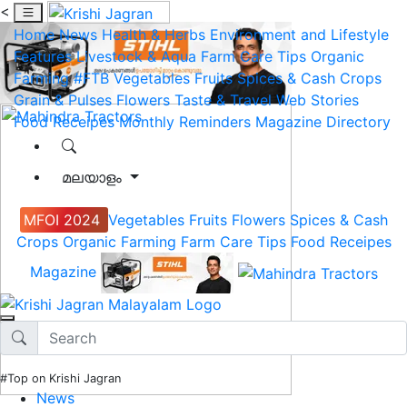
<
Home
News
Health & Herbs
Environment and Lifestyle
Features
Livestock & Aqua
Farm Care Tips
Organic
Farming
#FTB
Vegetables
Fruits
Spices & Cash Crops
Grain & Pulses
Flowers
Taste & Travel
Web Stories
Food Receipes
Monthly Reminders
Magazine
Directory
മലയാളം
MFOI 2024
Vegetables
Fruits
Flowers
Spices & Cash
Crops
Organic Farming
Farm Care Tips
Food Receipes
Magazine
#Top on Krishi Jagran
News