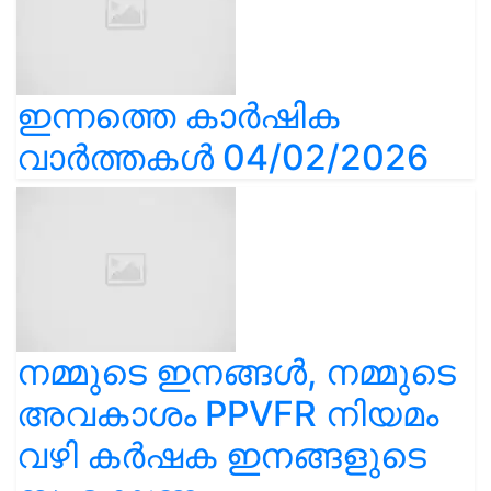
ഇന്നത്തെ കാർഷിക
വാർത്തകൾ 04/02/2026
നമ്മുടെ ഇനങ്ങൾ, നമ്മുടെ
അവകാശം PPVFR നിയമം
വഴി കർഷക ഇനങ്ങളുടെ