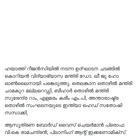
ഹയാത്ത് റീജൻസിയിൽ നടന്ന ഉദ്ഘാടന ചടങ്ങിൽ
കൊറിയൻ വിദ്യാഭ്യാസ മന്ത്രി ഡോ. ലീ ജു ഹോ
ഓൺലൈനായി പങ്കെടുത്തു. തെലങ്കാന തൊഴിൽ മന്ത്രി
ചാമകുറ മല്ലറെഡ്ഡി, ബീഹാർ തൊഴിൽ മന്ത്രി
സുരേന്ദ്ര റാം, എളമരം കരീം എം.പി, അന്താരാഷ്ട്ര
തൊഴിൽ സംഘടനയുടെ ഇന്ത്യാ ഹെഡ് സതോഷി
സസാക്കി,
ആസൂത്രണ ബോർഡ് വൈസ് ചെയർമാൻ പ്രൊഫ
വി.കെ രാമചന്ദ്രൻ, പ്ലാനിംഗ് ആന്റ് ഇക്കണോമിക്‌സ്