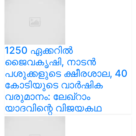
1250 ഏക്കറിൽ
ജൈവകൃഷി, നാടൻ
പശുക്കളുടെ ക്ഷീരശാല, 40
കോടിയുടെ വാർഷിക
വരുമാനം: ലേഖ്‌റാം
യാദവിന്റെ വിജയകഥ