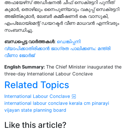
അഫയേഴ്‌സ് അഡീഷനൽ ചീഫ് സെക്രട്ടറി പുനീത്
കുമാർ, തൊഴിലും നൈപുണ്യവും വകുപ്പ് സെക്രട്ടറി
അജിത്കുമാർ, ലേബർ കമ്മീഷണർ കെ വാസുകി,
എംപ്ലോയ്‌മെന്റ് ഡയറക്ടർ വീണ മാധവൻ എന്നിവരും
സംബന്ധിച്ചു.
ബന്ധപ്പെട്ട വാർത്തകൾ:
ഡെങ്കിപ്പനി
വ്യാപിക്കാതിരിക്കാൻ ജാഗ്രത പാലിക്കണം: മന്ത്രി
വീണാ ജോർജ്
English Summary:
The Chief Minister inaugurated the
three-day International Labour Conclave
Related Topics
International Labour Conclave
international labour conclave
kerala cm pinarayi
vijayan
state planning board
Like this article?