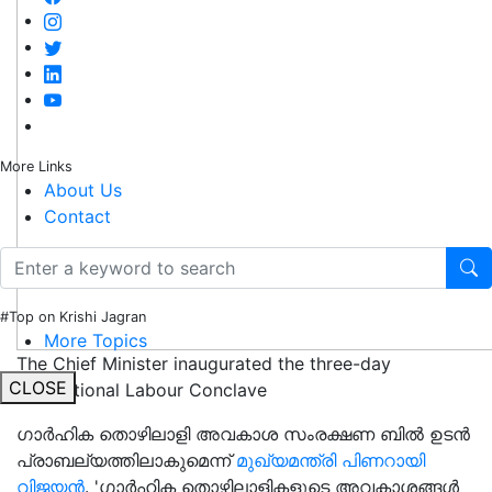
More Links
About Us
Contact
#Top on Krishi Jagran
More Topics
The Chief Minister inaugurated the three-day
CLOSE
International Labour Conclave
ഗാർഹിക തൊഴിലാളി അവകാശ സംരക്ഷണ ബിൽ ഉടൻ
പ്രാബല്യത്തിലാകുമെന്ന്
മുഖ്യമന്ത്രി പിണറായി
വിജയൻ
. 'ഗാർഹിക തൊഴിലാളികളുടെ അവകാശങ്ങൾ