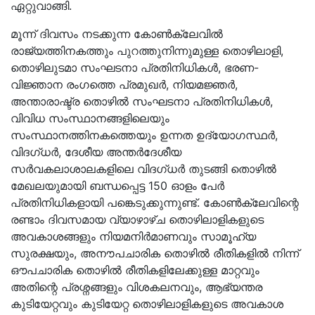
ഏറ്റുവാങ്ങി.
മൂന്ന് ദിവസം നടക്കുന്ന കോൺക്ലേവിൽ
രാജ്യത്തിനകത്തും പുറത്തുനിന്നുമുള്ള തൊഴിലാളി,
തൊഴിലുടമാ സംഘടനാ പ്രതിനിധികൾ, ഭരണ-
വിജ്ഞാന രംഗത്തെ പ്രമുഖർ, നിയമജ്ഞർ,
അന്താരാഷ്ട്ര തൊഴിൽ സംഘടനാ പ്രതിനിധികൾ,
വിവിധ സംസ്ഥാനങ്ങളിലെയും
സംസ്ഥാനത്തിനകത്തെയും ഉന്നത ഉദ്യോഗസ്ഥർ,
വിദഗ്ധർ, ദേശീയ അന്തർദേശീയ
സർവകലാശാലകളിലെ വിദഗ്ധർ തുടങ്ങി തൊഴിൽ
മേഖലയുമായി ബന്ധപ്പെട്ട 150 ഓളം പേർ
പ്രതിനിധികളായി പങ്കെടുക്കുന്നുണ്ട്. കോൺക്ലേവിന്റെ
രണ്ടാം ദിവസമായ വ്യാഴാഴ്ച തൊഴിലാളികളുടെ
അവകാശങ്ങളും നിയമനിർമാണവും സാമൂഹ്യ
സുരക്ഷയും, അനൗപചാരിക തൊഴിൽ രീതികളിൽ നിന്ന്
ഔപചാരിക തൊഴിൽ രീതികളിലേക്കുള്ള മാറ്റവും
അതിന്റെ പ്രശ്നങ്ങളും വിശകലനവും, ആഭ്യന്തര
കുടിയേറ്റവും കുടിയേറ്റ തൊഴിലാളികളുടെ അവകാശ