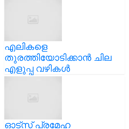
എലികളെ
തുരത്തിയോടിക്കാൻ ചില
എളുപ്പ വഴികൾ
ഓട്സ് പ്രമേഹ