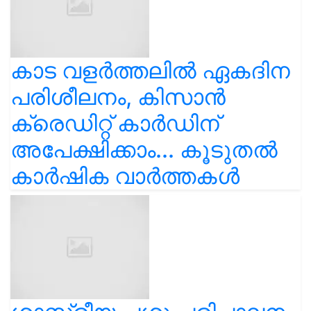
കാട വളര്‍ത്തലിൽ ഏകദിന
പരിശീലനം, കിസാൻ
ക്രെഡിറ്റ് കാർഡിന്
അപേക്ഷിക്കാം... കൂടുതൽ
കാർഷിക വാർത്തകൾ