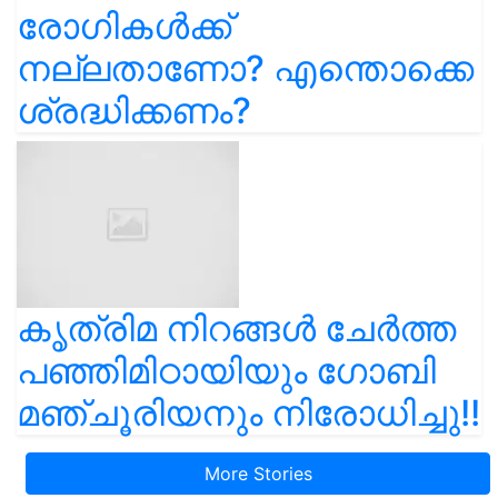
രോഗികൾക്ക്
നല്ലതാണോ? എന്തൊക്കെ
ശ്രദ്ധിക്കണം?
കൃത്രിമ നിറങ്ങൾ ചേർത്ത
പഞ്ഞിമിഠായിയും ഗോബി
മഞ്ചൂരിയനും നിരോധിച്ചു!!
More Stories