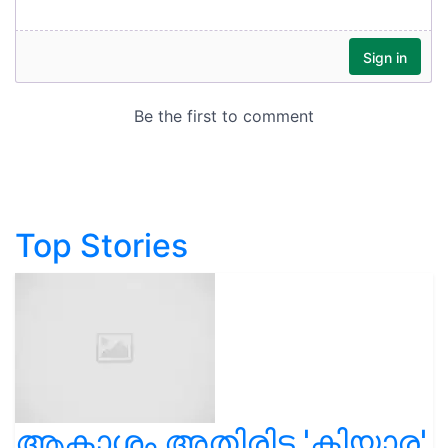
Top Stories
ആകാശം അതിരിട്ട 'കിയാര'