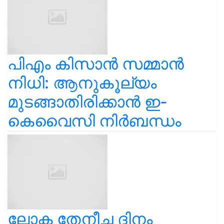
പിഎം കിസാൻ സമ്മാൻ
നിധി: ആനുകൂല്യം
മുടങ്ങാതിരിക്കാൻ ഇ-
കെവൈസി നിർബന്ധം
ലോക തേനീച്ച ദിനം