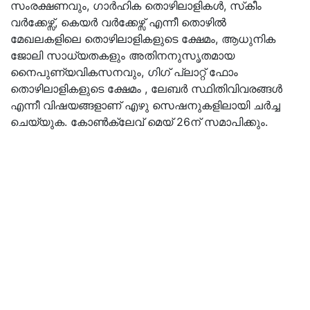
സംരക്ഷണവും, ഗാർഹിക തൊഴിലാളികൾ, സ്‌കീം
വർക്കേഴ്സ്, കെയർ വർക്കേഴ്സ് എന്നീ തൊഴിൽ
മേഖലകളിലെ തൊഴിലാളികളുടെ ക്ഷേമം, ആധുനിക
ജോലി സാധ്യതകളും അതിനനുസൃതമായ
നൈപുണ്യവികസനവും, ഗിഗ് പ്ലാറ്റ് ഫോം
തൊഴിലാളികളുടെ ക്ഷേമം , ലേബർ സ്ഥിതിവിവരങ്ങൾ
എന്നീ വിഷയങ്ങളാണ് എഴു സെഷനുകളിലായി ചർച്ച
ചെയ്യുക. കോൺക്ലേവ് മെയ് 26ന് സമാപിക്കും.