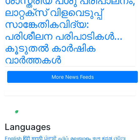
ശാസ്ത്രീയ പശു പരിപാലനം,
ലാറ്റക്സ് വിളവെടുപ്പ്
സാങ്കേതികവിദ്യ:
പരിശീലന പരിപാടികൾ...
കൂടുതൽ കാർഷിക
വാർത്തകൾ
More News Feeds
Languages
English
हिंदी
मराठी
ਪੰਜਾਬੀ
தமிழ்
മലയാളം
বাংলা
ಕನ್ನಡ
ଓଡିଆ