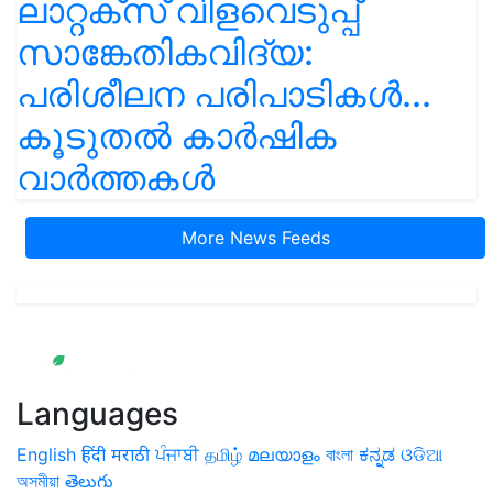
ലാറ്റക്സ് വിളവെടുപ്പ്
സാങ്കേതികവിദ്യ:
പരിശീലന പരിപാടികൾ...
കൂടുതൽ കാർഷിക
വാർത്തകൾ
More News Feeds
Languages
English
हिंदी
मराठी
ਪੰਜਾਬੀ
தமிழ்
മലയാളം
বাংলা
ಕನ್ನಡ
ଓଡିଆ
অসমীয়া
తెలుగు