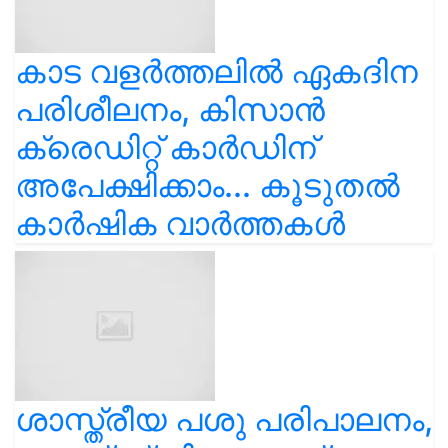
കാട വളര്‍ത്തലിൽ ഏകദിന
പരിശീലനം, കിസാൻ
ക്രെഡിറ്റ് കാർഡിന്
അപേക്ഷിക്കാം... കൂടുതൽ
കാർഷിക വാർത്തകൾ
ശാസ്ത്രീയ പശു പരിപാലനം,