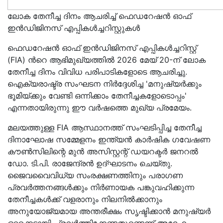
ലോക തേനീച്ച ദിനം ആചരിച്ച് ഫെഡറേഷൻ ഓഫ്
ഇൻഡിജിനസ് എപ്പികൾച്ചറിസ്റ്റുകൾ
ഫെഡറേഷൻ ഓഫ് ഇൻഡിജിനസ് എപ്പികൾച്ചറിസ്റ്റ്
(FIA) ൻറെ ആഭിമുഖ്യത്തിൽ 2026 മേയ് 20-ന് ലോക
തേനീച്ച ദിനം വിവിധ പരിപാടികളോടെ ആചരിച്ചു.
ഐക്യരാഷ്ട്ര സംഘടന നിർദ്ദേശിച്ച 'മനുഷ്യർക്കും
ഭൂമിയ്ക്കും വേണ്ടി ഒന്നിക്കാം തേനീച്ചകളോടൊപ്പം'
എന്നതായിരുന്നു ഈ വർഷത്തെ മുഖ്യ പ്രമേയം.
മലയത്തുള്ള FIA ആസ്ഥാനത്ത് സംഘടിപ്പിച്ച തേനീച്ച
ദിനാഘോഷ സമ്മേളനം ഇന്ത്യൻ കാർഷിക ഗവേഷണ
കൗൺസിലിന്റെ മുൻ അസിസ്റ്റന്റ് ഡയറക്ടർ ജനറൽ
ഡോ. ടി.പി. രാജേന്ദ്രൻ ഉദ്ഘാടനം ചെയ്തു.
ജൈവവൈവിധ്യ സംരക്ഷണത്തിനും പരാഗണ
പ്രവർത്തനങ്ങൾക്കും നിർണായക പങ്കുവഹിക്കുന്ന
തേനീച്ചകൾക്ക് വളരാനും നിലനിൽക്കാനും
അനുയോജ്യമായ അന്തരീക്ഷം സൃഷ്ടിക്കാൻ മനുഷ്യർ