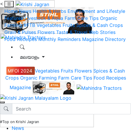
<
Home
News
Health & Herbs
Environment and Lifestyle
Features
Livestock & Aqua
Farm Care Tips
Organic
Farming
#FTB
Vegetables
Fruits
Spices & Cash Crops
Grain & Pulses
Flowers
Taste & Travel
Web Stories
Food Receipes
Monthly Reminders
Magazine
Directory
മലയാളം
MFOI 2024
Vegetables
Fruits
Flowers
Spices & Cash
Crops
Organic Farming
Farm Care Tips
Food Receipes
Magazine
#Top on Krishi Jagran
News