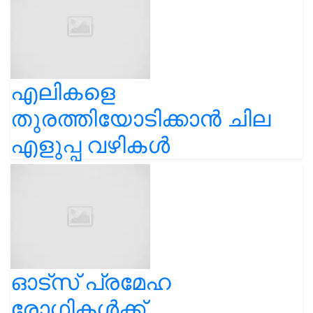
എലികളെ
തുരത്തിയോടിക്കാൻ ചില
എളുപ്പ വഴികൾ
ഓട്സ് പ്രമേഹ
രോഗികൾക്ക്