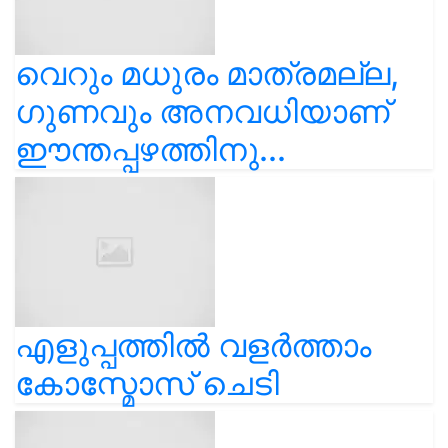
വെറും മധുരം മാത്രമല്ല,
ഗുണവും അനവധിയാണ്
ഈന്തപ്പഴത്തിനു...
എളുപ്പത്തിൽ വളർത്താം
കോസ്മോസ് ചെടി