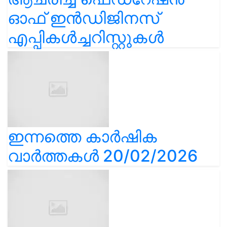
ഓഫ് ഇൻഡിജിനസ്
എപ്പികൾച്ചറിസ്റ്റുകൾ
ഇന്നത്തെ കാർഷിക
വാർത്തകൾ 20/02/2026