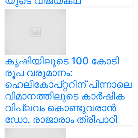
യുടെ വിജയകഥ
കൃഷിയിലൂടെ 100 കോടി
രൂപ വരുമാനം:
ഹെലികോപ്റ്ററിന് പിന്നാലെ
വിമാനത്തിലൂടെ കാർഷിക
വിപ്ലവം കൊണ്ടുവരാൻ
ഡോ. രാജാരാം ത്രിപാഠി