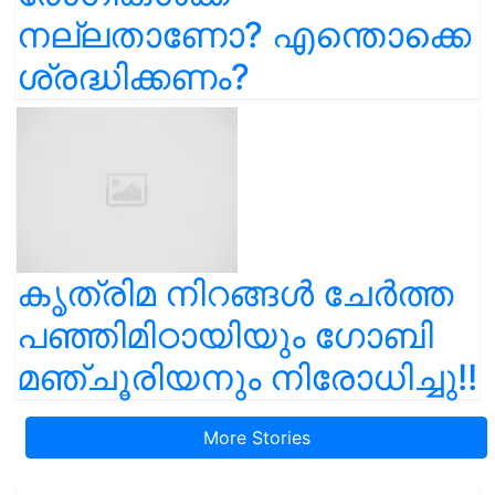
നല്ലതാണോ? എന്തൊക്കെ
ശ്രദ്ധിക്കണം?
കൃത്രിമ നിറങ്ങൾ ചേർത്ത
പഞ്ഞിമിഠായിയും ഗോബി
മഞ്ചൂരിയനും നിരോധിച്ചു!!
More Stories