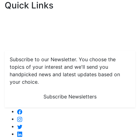
Quick Links
Home
News
Health & Herbs
Environment and Lifestyle
Features
Livestock & Aqua
Farm Care Tips
Organic
Farming
#FTB
Vegetables
Fruits
Spices & Cash Crops
Grain & Pulses
Flowers
Taste & Travel
Food Receipes
Monthly Reminders
Subscribe to our Newsletter. You choose the
topics of your interest and we'll send you
handpicked news and latest updates based on
your choice.
Subscribe Newsletters