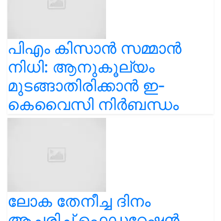
പിഎം കിസാൻ സമ്മാൻ
നിധി: ആനുകൂല്യം
മുടങ്ങാതിരിക്കാൻ ഇ-
കെവൈസി നിർബന്ധം
ലോക തേനീച്ച ദിനം
ആചരിച്ച് ഫെഡറേഷൻ