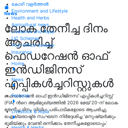
കോഴി വളർത്തൽ
Environment and Lifestyle
News
Health and Herbs
ലോക തേനീച്ച ദിനം
Agricultural news
Livestock and Aqua
ആചരിച്ച്
LIC Schemes
Post Office Scheme
ഫെഡറേഷൻ ഓഫ്
Insurance
Home
ഇൻഡിജിനസ്
എപ്പികൾച്ചറിസ്റ്റുകൾ
News
Features
ഫെഡറേഷൻ ഓഫ് ഇൻഡിജിനസ് എപ്പികൾച്ചറിസ്റ്റ്
(FIA) ൻറെ ആഭിമുഖ്യത്തിൽ 2026 മേയ് 20-ന് ലോക
തേനീച്ച ദിനം വിവിധ പരിപാടികളോടെ ആചരിച്ചു.
Livestock & Aqua
ഐക്യരാഷ്ട്ര സംഘടന നിർദ്ദേശിച്ച 'മനുഷ്യർക്കും
ഭൂമിയ്ക്കും വേണ്ടി ഒന്നിക്കാം തേനീച്ചകളോടൊപ്പം'
Health & Herbs