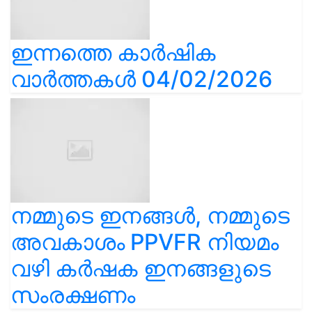
ഇന്നത്തെ കാർഷിക
വാർത്തകൾ 04/02/2026
നമ്മുടെ ഇനങ്ങൾ, നമ്മുടെ
അവകാശം PPVFR നിയമം
വഴി കർഷക ഇനങ്ങളുടെ
സംരക്ഷണം