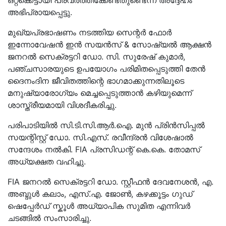
ഒറ്റക്കെട്ടായി പ്രവർത്തിക്കേണ്ടതുണ്ടെന്ന് അദ്ദേഹം
അഭിപ്രായപ്പെട്ടു.
മുഖ്യപ്രഭാഷണം നടത്തിയ സെന്റർ ഫോർ
ഇന്നോവേഷൻ ഇൻ സയൻസ് & സോഷ്യൽ ആക്ഷൻ
ജനറൽ സെക്രട്ടറി ഡോ. സി. സുരേഷ് കുമാർ,
പഞ്ചസാരയുടെ ഉപയോഗം പരിമിതപ്പെടുത്തി തേൻ
ദൈനംദിന ജീവിതത്തിന്റെ ഭാഗമാക്കുന്നതിലൂടെ
മനുഷ്യാരോഗ്യം മെച്ചപ്പെടുത്താൻ കഴിയുമെന്ന്
ശാസ്ത്രീയമായി വിശദീകരിച്ചു.
പരിപാടിയിൽ സി.ടി.സി.ആർ.ഐ. മുൻ പ്രിൻസിപ്പൽ
സയന്റിസ്റ്റ് ഡോ. സി.എസ്. രവീന്ദ്രൻ വിശേഷാൽ
സന്ദേശം നൽകി. FIA പ്രസിഡന്റ് കെ.കെ. തോമസ്
അധ്യക്ഷത വഹിച്ചു.
FIA ജനറൽ സെക്രട്ടറി ഡോ. സ്റ്റീഫൻ ദേവനേശൻ, എ.
അബ്ദുൾ കലാം, എസ്.എ. ജോൺ, കഴക്കൂട്ടം ഗുഡ്
ഷെപ്പേർഡ് സ്കൂൾ അധ്യാപിക സുമിത എന്നിവർ
ചടങ്ങിൽ സംസാരിച്ചു.