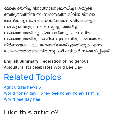
ലോക തേനീച്ച ദിനത്തോടനുബന്ധിച്ച് FIAയുടെ
നേതൃത്വത്തിൽ സംസ്ഥാനത്തെ വിവിധ ജില്ലാ
കേന്ദ്രങ്ങളിലും ബോധവൽക്കരണ പരിപാടികളും
സമ്മേളനങ്ങളും സംഘടിപ്പിച്ചു. തേനീച്ച
സംരക്ഷണത്തിന്റെ പ്രാധാന്യവും പരിസ്ഥിതി
സംരക്ഷണത്തിലും ഭക്ഷ്യസുരക്ഷയിലും അവയുടെ
നിർണായക പങ്കും ജനങ്ങളിലേക്ക് എത്തിക്കുക എന്ന
ലക്ഷ്യത്തോടെയായിരുന്നു പരിപാടികൾ സംഘടിപ്പിച്ചത്.
English Summary:
Federation of Indigenous
Apiculturalists celebrates World Bee Day
Related Topics
Agricultural news
World honey day
Honey bee
honey
honey farming
World bee day
bee
Like this article?