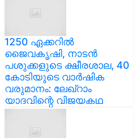
1250 ഏക്കറിൽ
ജൈവകൃഷി, നാടൻ
പശുക്കളുടെ ക്ഷീരശാല, 40
കോടിയുടെ വാർഷിക
വരുമാനം: ലേഖ്‌റാം
യാദവിന്റെ വിജയകഥ