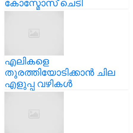
കോസ്മോസ് ചെടി
എലികളെ
തുരത്തിയോടിക്കാൻ ചില
എളുപ്പ വഴികൾ