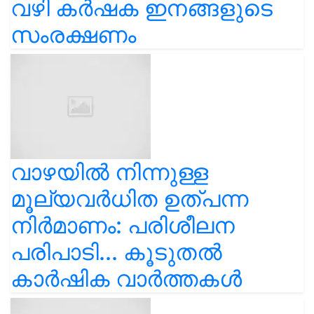
വഴി കർഷക ഇനങ്ങളുടെ
സംരക്ഷണം
വാഴയിൽ നിന്നുള്ള
മൂല്യവർധിത ഉത്പന്ന
നിർമാണം: പരിശീലന
പരിപാടി... കൂടുതൽ
കാർഷിക വാർത്തകൾ