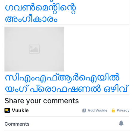
ഗവണ്‍മെന്റിന്റെ
അംഗീകാരം
സിഎംഎഫ്ആർഐയിൽ
യംഗ് പ്രൊഫഷണൽ ഒഴിവ്
Share your comments