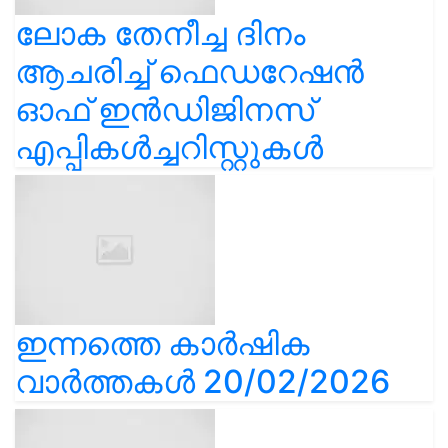
ലോക തേനീച്ച ദിനം
ആചരിച്ച് ഫെഡറേഷൻ
ഓഫ് ഇൻഡിജിനസ്
എപ്പികൾച്ചറിസ്റ്റുകൾ
ഇന്നത്തെ കാർഷിക
വാർത്തകൾ 20/02/2026