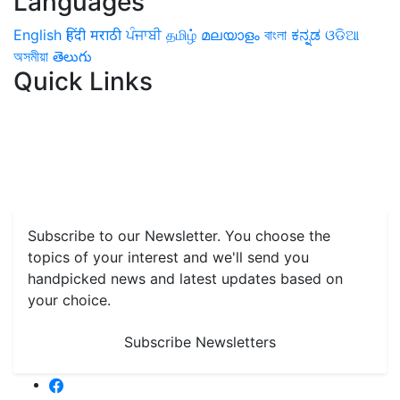
Languages
English
हिंदी
मराठी
ਪੰਜਾਬੀ
தமிழ்
മലയാളം
বাংলা
ಕನ್ನಡ
ଓଡିଆ
অসমীয়া
తెలుగు
Quick Links
Home
News
Health & Herbs
Environment and Lifestyle
Features
Livestock & Aqua
Farm Care Tips
Organic
Farming
#FTB
Vegetables
Fruits
Spices & Cash Crops
Grain & Pulses
Flowers
Taste & Travel
Food Receipes
Monthly Reminders
Subscribe to our Newsletter. You choose the
topics of your interest and we'll send you
handpicked news and latest updates based on
your choice.
Subscribe Newsletters