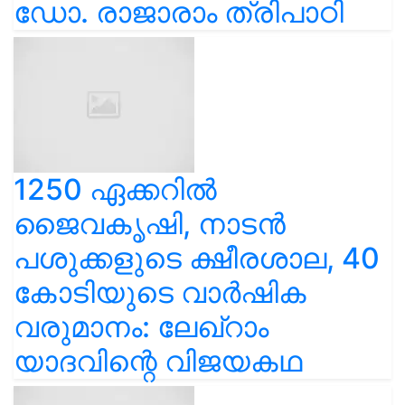
ഡോ. രാജാരാം ത്രിപാഠി
1250 ഏക്കറിൽ
ജൈവകൃഷി, നാടൻ
പശുക്കളുടെ ക്ഷീരശാല, 40
കോടിയുടെ വാർഷിക
വരുമാനം: ലേഖ്‌റാം
യാദവിന്റെ വിജയകഥ