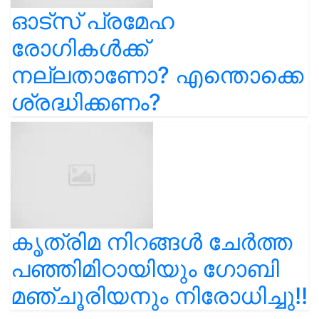
ഓട്സ് പ്രമേഹ
രോഗികൾക്ക്
നല്ലതാണോ? എന്തൊക്കെ
ശ്രദ്ധിക്കണം?
കൃത്രിമ നിറങ്ങൾ ചേർത്ത
പഞ്ഞിമിഠായിയും ഗോബി
മഞ്ചൂരിയനും നിരോധിച്ചു!!