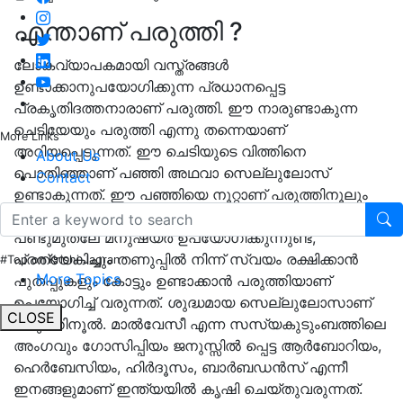
എന്താണ് പരുത്തി ?
ലോകവ്യാപകമായി വസ്ത്രങ്ങൾ
ഉണ്ടാക്കാനുപയോഗിക്കുന്ന പ്രധാനപ്പെട്ട
പ്രകൃതിദത്തനാരാണ്‌ പരുത്തി. ഈ നാരുണ്ടാകുന്ന
ചെടിയേയും പരുത്തി എന്നു തന്നെയാണ്‌
More Links
അറിയപ്പെടുന്നത്. ഈ ചെടിയുടെ വിത്തിനെ
About Us
പൊതിഞ്ഞാണ്‌ പഞ്ഞി അഥവാ സെല്ലുലോസ്
Contact
ഉണ്ടാകുന്നത്. ഈ പഞ്ഞിയെ നൂറ്റാണ്‌ പരുത്തിനൂലും
അതിൽ നിന്ന് വസ്ത്രവും നെയ്യുന്നത്. പരുത്തി
പണ്ടുമുതലേ മനുഷ്യർ ഉപയോഗിക്കുന്നുണ്ട്,
പ്രത്യേകിച്ചും തണുപ്പിൽ നിന്ന് സ്വയം രക്ഷിക്കാൻ
#Top on Krishi Jagran
More Topics
പുതപ്പുകളും കോട്ടും ഉണ്ടാക്കാൻ പരുത്തിയാണ്
ഉപയോഗിച്ച് വരുന്നത്. ശുദ്ധമായ സെല്ലുലോസാണ്
CLOSE
പരുത്തിനൂൽ. മാൽവേസീ എന്ന സസ്യകുടുംബത്തിലെ
അംഗവും ഗോസിപ്പിയം ജനുസ്സിൽ പ്പെട്ട ആർബോറിയം,
ഹെർബേസിയം, ഹിർദൂസം, ബാർബഡൻസ് എന്നീ
ഇനങ്ങളുമാണ് ഇന്ത്യയിൽ കൃഷി ചെയ്തുവരുന്നത്.