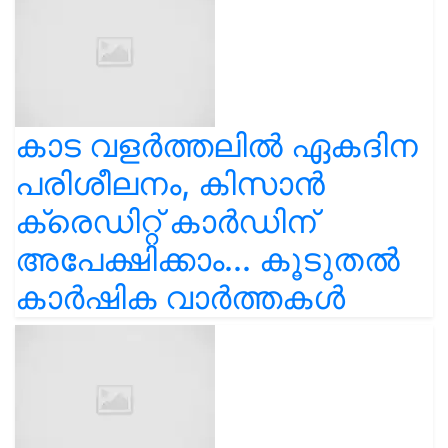
കാട വളര്‍ത്തലിൽ ഏകദിന
പരിശീലനം, കിസാൻ
ക്രെഡിറ്റ് കാർഡിന്
അപേക്ഷിക്കാം... കൂടുതൽ
കാർഷിക വാർത്തകൾ