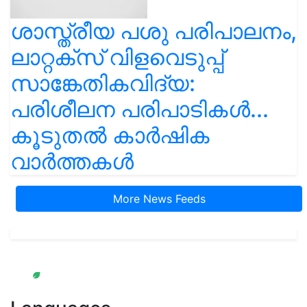
ശാസ്ത്രീയ പശു പരിപാലനം,
ലാറ്റക്സ് വിളവെടുപ്പ്
സാങ്കേതികവിദ്യ:
പരിശീലന പരിപാടികൾ...
കൂടുതൽ കാർഷിക
വാർത്തകൾ
More News Feeds