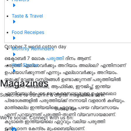
Taste & Travel
Food Receipes
October 7 world cotton day
Monthly Reminders
ഒക്ടോബർ 7 ലോക
പരുത്തി
ദിനം ആണ്.
Web Stories
പരുത്തി എല്ലാവർക്കും അറിയാം അല്ലെ? എന്തിനാണ്
ഉപയോഗിക്കുന്നത് എന്നും എല്ലാവർക്കും അറിയാം.
നമുക്ക് വേണ്ട വസ്ത്രങ്ങൾ ഉണ്ടാക്കുന്നത് പരുത്തിയിൽ
Magazines
നിന്നാണ്. അമേരിക്ക, ആഫ്രിക്ക, ഈജിപ്ത്, ഇന്ത്യ
എന്നിവയുൾപ്പെടെ ലോകമെമ്പാടുമുള്ള ഉഷ്ണമേഖലാ
Subscribe to our print & digital magazines now.
പ്രദേശങ്ങളിൽ പരുത്തിയ്ക്ക് നന്നായി വളരാൻ കഴിയും.
മാത്രമല്ല ഇന്ത്യയിലെ ഏറ്റവും പഴയ വ്യവസായം
Subscribe
എന്ന് പറയുന്നത് പരുത്തി-തുണി വ്യവസായമാണ്.
We're social. Connect with us on:
കൂടാതെ ഇന്ത്യയിലെ ഏറ്റവും വലിയ പരുത്തി
ഉൽപ്പാദന കേന്ദ്രം മുംബൈയിലാണ്.