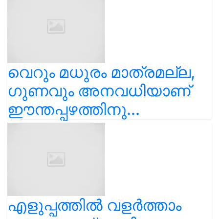
വെറും മധുരം മാത്രമല്ല,
ഗുണവും അനവധിയാണ്
ഈന്തപ്പഴത്തിനു...
എളുപ്പത്തിൽ വളർത്താം