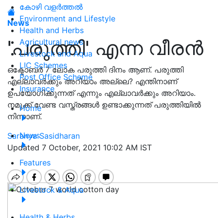
കോഴി വളർത്തൽ
Environment and Lifestyle
News
Health and Herbs
'പരുത്തി' എന്ന വീരൻ
Agricultural news
Livestock and Aqua
LIC Schemes
ഒക്ടോബർ 7 ലോക പരുത്തി ദിനം ആണ്. പരുത്തി
Post Office Scheme
എല്ലാവർക്കും അറിയാം അല്ലെ? എന്തിനാണ്
Insurance
ഉപയോഗിക്കുന്നത് എന്നും എല്ലാവർക്കും അറിയാം.
നമുക്ക് വേണ്ട വസ്ത്രങ്ങൾ ഉണ്ടാക്കുന്നത് പരുത്തിയിൽ
Home
നിന്നാണ്.
News
Saranya Sasidharan
Updated 7 October, 2021 10:02 AM IST
Features
Livestock & Aqua
Health & Herbs