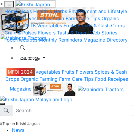
<
Home
News
Health & Herbs
Environment and Lifestyle
Features
Livestock & Aqua
Farm Care Tips
Organic
Farming
#FTB
Vegetables
Fruits
Spices & Cash Crops
Grain & Pulses
Flowers
Taste & Travel
Web Stories
Food Receipes
Monthly Reminders
Magazine
Directory
മലയാളം
MFOI 2024
Vegetables
Fruits
Flowers
Spices & Cash
Crops
Organic Farming
Farm Care Tips
Food Receipes
Magazine
#Top on Krishi Jagran
News