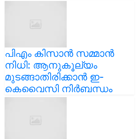
പിഎം കിസാൻ സമ്മാൻ
നിധി: ആനുകൂല്യം
മുടങ്ങാതിരിക്കാൻ ഇ-
കെവൈസി നിർബന്ധം