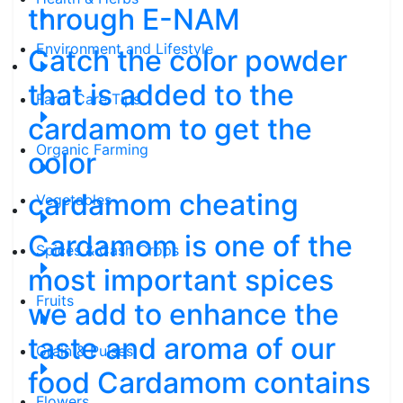
through E-NAM
Environment and Lifestyle
Catch the color powder
that is added to the
Farm Care Tips
cardamom to get the
Organic Farming
color
cardamom cheating
Vegetables
Cardamom is one of the
Spices & Cash Crops
most important spices
Fruits
we add to enhance the
taste and aroma of our
Grain & Pulses
food Cardamom contains
Flowers