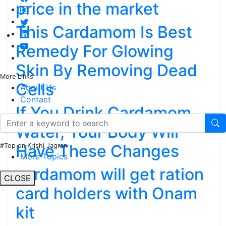
price in the market
This Cardamom Is Best
Remedy For Glowing
Skin By Removing Dead
More Links
Cells
About Us
Contact
If You Drink Cardamom
Water, Your Body Will
Have These Changes
#Top on Krishi Jagran
More Topics
cardamom will get ration
CLOSE
card holders with Onam
kit