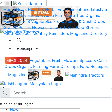
<
Home
News
Health & Herbs
Environment and Lifestyle
Features
Livestock & Aqua
Farm Care Tips
Organic
Farming
#FTB
Vegetables
Fruits
Spices & Cash Crops
Grain & Pulses
Flowers
Taste & Travel
Web Stories
Food Receipes
Monthly Reminders
Magazine
Directory
മലയാളം
MFOI 2024
Vegetables
Fruits
Flowers
Spices & Cash
Crops
Organic Farming
Farm Care Tips
Food Receipes
Magazine
#Top on Krishi Jagran
News