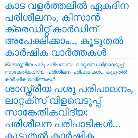
കാട വളര്‍ത്തലിൽ ഏകദിന
പരിശീലനം, കിസാൻ
ക്രെഡിറ്റ് കാർഡിന്
അപേക്ഷിക്കാം... കൂടുതൽ
കാർഷിക വാർത്തകൾ
ശാസ്ത്രീയ പശു പരിപാലനം,
ലാറ്റക്സ് വിളവെടുപ്പ്
സാങ്കേതികവിദ്യ:
പരിശീലന പരിപാടികൾ...
കൂടുതൽ കാർഷിക