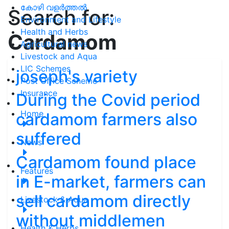
കോഴി വളർത്തൽ
Search for:
Environment and Lifestyle
Health and Herbs
Cardamom
Agricultural news
Livestock and Aqua
LIC Schemes
joseph's variety
Post Office Scheme
Insurance
During the Covid period
Home
cardamom farmers also
suffered
News
Cardamom found place
Features
in E-market, farmers can
sell cardamom directly
Livestock & Aqua
without middlemen
Health & Herbs