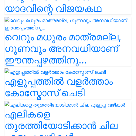
യാദവിന്റെ വിജയകഥ
വെറും മധുരം മാത്രമല്ല,
ഗുണവും അനവധിയാണ്
ഈന്തപ്പഴത്തിനു...
എളുപ്പത്തിൽ വളർത്താം
കോസ്മോസ് ചെടി
എലികളെ
തുരത്തിയോടിക്കാൻ ചില