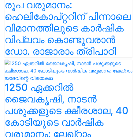
രൂപ വരുമാനം:
ഹെലികോപ്റ്ററിന് പിന്നാലെ
വിമാനത്തിലൂടെ കാർഷിക
വിപ്ലവം കൊണ്ടുവരാൻ
ഡോ. രാജാരാം ത്രിപാഠി
1250 ഏക്കറിൽ
ജൈവകൃഷി, നാടൻ
പശുക്കളുടെ ക്ഷീരശാല, 40
കോടിയുടെ വാർഷിക
വരുമാനം: ലേഖ്‌റാം