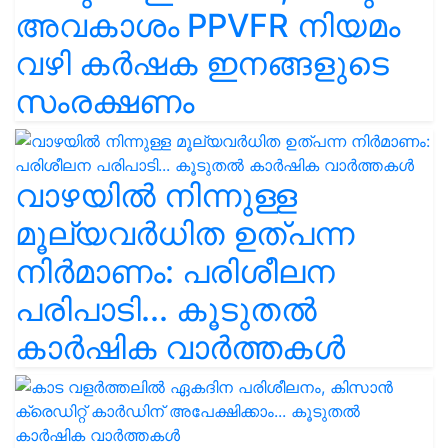
അവകാശം PPVFR നിയമം
വഴി കർഷക ഇനങ്ങളുടെ
സംരക്ഷണം
വാഴയിൽ നിന്നുള്ള
മൂല്യവർധിത ഉത്പന്ന
നിർമാണം: പരിശീലന
പരിപാടി... കൂടുതൽ
കാർഷിക വാർത്തകൾ