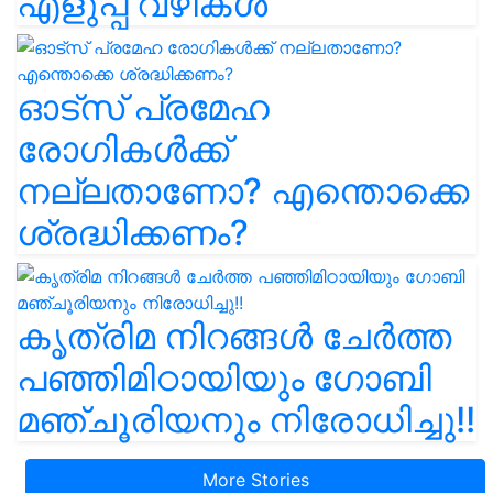
എളുപ്പ വഴികൾ
ഓട്സ് പ്രമേഹ
രോഗികൾക്ക്
നല്ലതാണോ? എന്തൊക്കെ
ശ്രദ്ധിക്കണം?
കൃത്രിമ നിറങ്ങൾ ചേർത്ത
പഞ്ഞിമിഠായിയും ഗോബി
മഞ്ചൂരിയനും നിരോധിച്ചു!!
More Stories