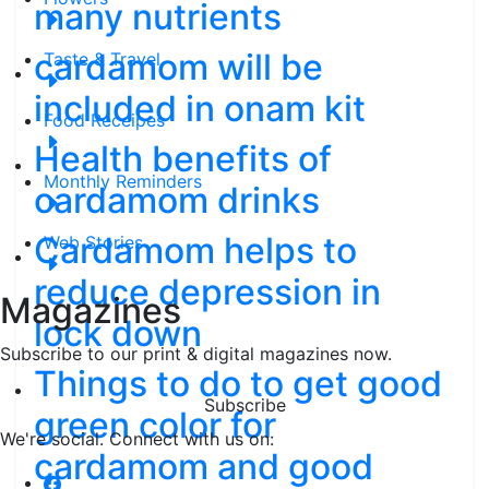
many nutrients
cardamom will be
Taste & Travel
included in onam kit
Food Receipes
Health benefits of
Monthly Reminders
cardamom drinks
Cardamom helps to
Web Stories
reduce depression in
Magazines
lock down
Subscribe to our print & digital magazines now.
Things to do to get good
Subscribe
green color for
We're social. Connect with us on:
cardamom and good