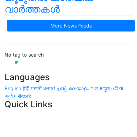
വാർത്തകൾ
More News Feeds
No tag to search
Languages
English
हिंदी
मराठी
ਪੰਜਾਬੀ
தமிழ்
മലയാളം
বাংলা
ಕನ್ನಡ
ଓଡିଆ
অসমীয়া
తెలుగు
Quick Links
Home
News
Health & Herbs
Environment and Lifestyle
Features
Livestock & Aqua
Farm Care Tips
Organic
Farming
#FTB
Vegetables
Fruits
Spices & Cash Crops