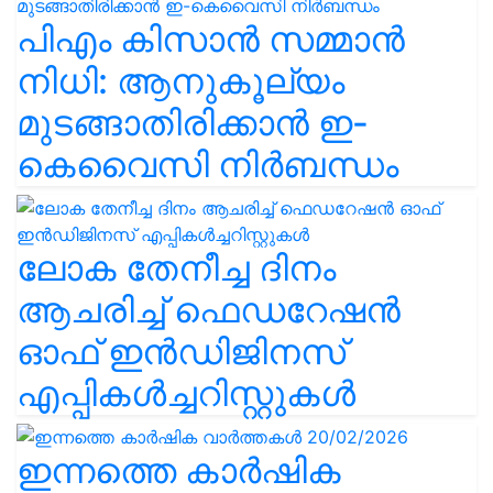
പിഎം കിസാൻ സമ്മാൻ
നിധി: ആനുകൂല്യം
മുടങ്ങാതിരിക്കാൻ ഇ-
കെവൈസി നിർബന്ധം
ലോക തേനീച്ച ദിനം
ആചരിച്ച് ഫെഡറേഷൻ
ഓഫ് ഇൻഡിജിനസ്
എപ്പികൾച്ചറിസ്റ്റുകൾ
ഇന്നത്തെ കാർഷിക