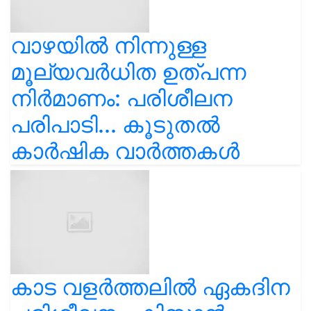
വാഴയിൽ നിന്നുള്ള
മൂല്യവർധിത ഉത്പന്ന
നിർമാണം: പരിശീലന
പരിപാടി... കൂടുതൽ
കാർഷിക വാർത്തകൾ
കാട വളര്‍ത്തലിൽ ഏകദിന