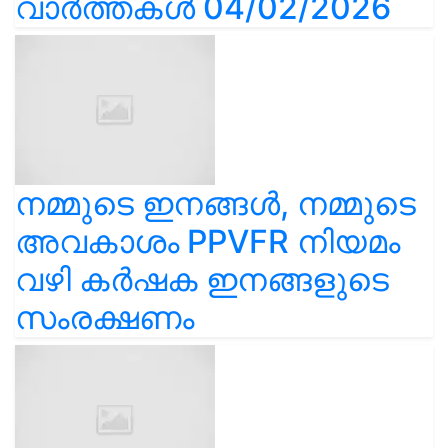
വാർത്തകൾ 04/02/2026
നമ്മുടെ ഇനങ്ങൾ, നമ്മുടെ
അവകാശം PPVFR നിയമം
വഴി കർഷക ഇനങ്ങളുടെ
സംരക്ഷണം