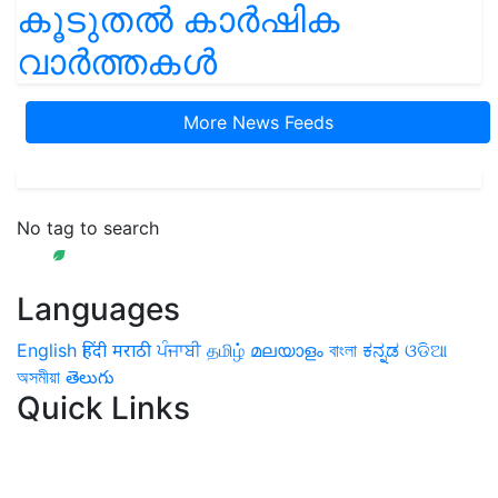
കൂടുതൽ കാർഷിക
വാർത്തകൾ
More News Feeds
No tag to search
Languages
English
हिंदी
मराठी
ਪੰਜਾਬੀ
தமிழ்
മലയാളം
বাংলা
ಕನ್ನಡ
ଓଡିଆ
অসমীয়া
తెలుగు
Quick Links
Home
News
Health & Herbs
Environment and Lifestyle
Features
Livestock & Aqua
Farm Care Tips
Organic