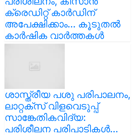
പരിശീലനം, കിസാൻ
ക്രെഡിറ്റ് കാർഡിന്
അപേക്ഷിക്കാം... കൂടുതൽ
കാർഷിക വാർത്തകൾ
ശാസ്ത്രീയ പശു പരിപാലനം,
ലാറ്റക്സ് വിളവെടുപ്പ്
സാങ്കേതികവിദ്യ:
പരിശീലന പരിപാടികൾ...