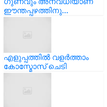
ഗുണവും അനവധിയാണ്
ഈന്തപ്പഴത്തിനു...
എളുപ്പത്തിൽ വളർത്താം
കോസ്മോസ് ചെടി