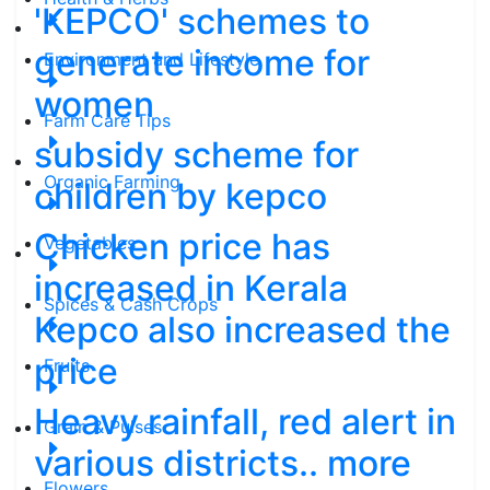
'KEPCO' schemes to
generate income for
Environment and Lifestyle
women
Farm Care Tips
subsidy scheme for
Organic Farming
children by kepco
Chicken price has
Vegetables
increased in Kerala
Spices & Cash Crops
Kepco also increased the
price
Fruits
Heavy rainfall, red alert in
Grain & Pulses
various districts.. more
Flowers