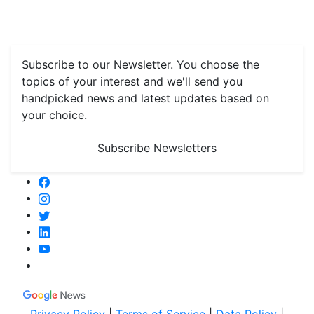
Farming
#FTB
Vegetables
Fruits
Spices & Cash Crops
Grain & Pulses
Flowers
Taste & Travel
Food Receipes
Monthly Reminders
Subscribe to our Newsletter. You choose the
topics of your interest and we'll send you
handpicked news and latest updates based on
your choice.
Subscribe Newsletters