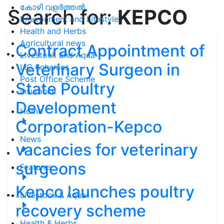
കോഴി വളർത്തൽ
Search for:
KEPCO
Environment and Lifestyle
Health and Herbs
Agricultural news
Contract Appointment of
Livestock and Aqua
Veterinary Surgeon in
LIC Schemes
Post Office Scheme
State Poultry
Insurance
Development
Home
Corporation-Kepco
News
vacancies for veterinary
surgeons
Features
Kepco launches poultry
Livestock & Aqua
recovery scheme
Health & Herbs