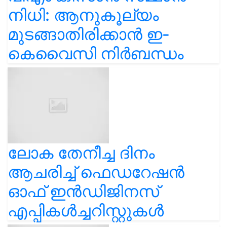
നിധി: ആനുകൂല്യം
മുടങ്ങാതിരിക്കാൻ ഇ-
കെവൈസി നിർബന്ധം
ലോക തേനീച്ച ദിനം
ആചരിച്ച് ഫെഡറേഷൻ
ഓഫ് ഇൻഡിജിനസ്
എപ്പികൾച്ചറിസ്റ്റുകൾ