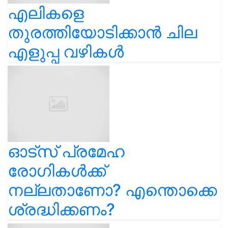
എലികളെ
തുരത്തിയോടിക്കാൻ ചില
എളുപ്പ വഴികൾ
ഓട്സ് പ്രമേഹ
രോഗികൾക്ക്
നല്ലതാണോ? എന്തൊക്കെ
ശ്രദ്ധിക്കണം?