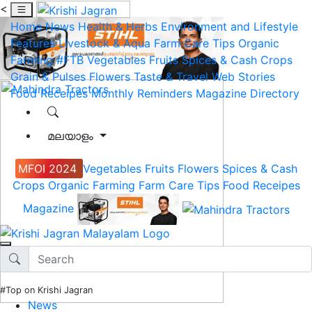
<
Home
News
Health & Herbs
Environment and Lifestyle
Features
Livestock & Aqua
Farm Care Tips
Organic
Farming
#FTB
Vegetables
Fruits
Spices & Cash Crops
Grain & Pulses
Flowers
Taste & Travel
Web Stories
Food Receipes
Monthly Reminders
Magazine
Directory
മലയാളം
MFOI 2024
Vegetables
Fruits
Flowers
Spices & Cash
Crops
Organic Farming
Farm Care Tips
Food Receipes
Magazine
#Top on Krishi Jagran
News