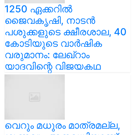
1250 ഏക്കറിൽ
ജൈവകൃഷി, നാടൻ
പശുക്കളുടെ ക്ഷീരശാല, 40
കോടിയുടെ വാർഷിക
വരുമാനം: ലേഖ്‌റാം
യാദവിന്റെ വിജയകഥ
വെറും മധുരം മാത്രമല്ല,