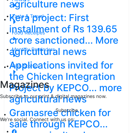
agriculture news
Kera project: First
Taste & Travel
installment of Rs 139.65
Food Receipes
crore sanctioned... More
agricultural news
Monthly Reminders
Applications invited for
Web Stories
the Chicken Integration
Magazines
Project by KEPCO... more
agricultural news
Subscribe to our print & digital magazines now.
Gramasree chicken for
Subscribe
We're social. Connect with us on:
sale through KEPCO...