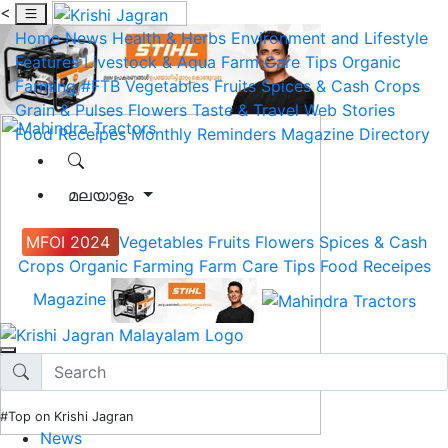
<
Home
News
Health & Herbs
Environment and Lifestyle
Features
Livestock & Aqua
Farm Care Tips
Organic
Farming
#FTB
Vegetables
Fruits
Spices & Cash Crops
Grain & Pulses
Flowers
Taste & Travel
Web Stories
Food Receipes
Monthly Reminders
Magazine
Directory
മലയാളം
MFOI 2024
Vegetables
Fruits
Flowers
Spices & Cash
Crops
Organic Farming
Farm Care Tips
Food Receipes
Magazine
#Top on Krishi Jagran
News