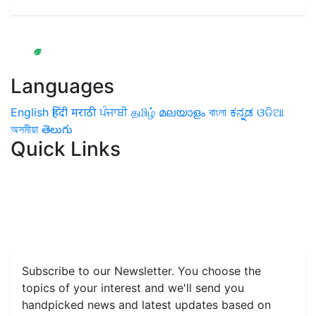
Languages
English
हिंदी
मराठी
ਪੰਜਾਬੀ
தமிழ்
മലയാളം
বাংলা
ಕನ್ನಡ
ଓଡିଆ
অসমীয়া
తెలుగు
Quick Links
Home
News
Health & Herbs
Environment and Lifestyle
Features
Livestock & Aqua
Farm Care Tips
Organic
Farming
#FTB
Vegetables
Fruits
Spices & Cash Crops
Grain & Pulses
Flowers
Taste & Travel
Food Receipes
Monthly Reminders
Subscribe to our Newsletter. You choose the
topics of your interest and we'll send you
handpicked news and latest updates based on