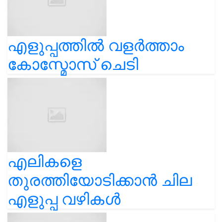
എളുപ്പത്തിൽ വളർത്താം
കോസ്മോസ് ചെടി
എലികളെ
തുരത്തിയോടിക്കാൻ ചില
എളുപ്പ വഴികൾ