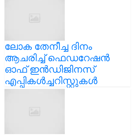
ലോക തേനീച്ച ദിനം
ആചരിച്ച് ഫെഡറേഷൻ
ഓഫ് ഇൻഡിജിനസ്
എപ്പികൾച്ചറിസ്റ്റുകൾ