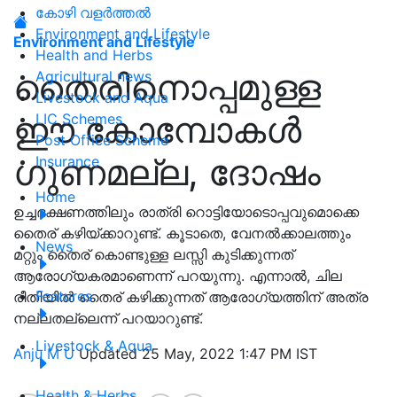
കോഴി വളർത്തൽ
Environment and Lifestyle
Environment and Lifestyle
Health and Herbs
തൈരിനൊപ്പമുള്ള
Agricultural news
Livestock and Aqua
ഈ കോമ്പോകൾ
LIC Schemes
Post Office Scheme
ഗുണമല്ല, ദോഷം
Insurance
Home
ഉച്ചഭക്ഷണത്തിലും രാത്രി റൊട്ടിയോടൊപ്പവുമൊക്കെ
തൈര് കഴിയ്ക്കാറുണ്ട്. കൂടാതെ, വേനൽക്കാലത്തും
News
മറ്റും തൈര് കൊണ്ടുള്ള ലസ്സി കുടിക്കുന്നത്
ആരോഗ്യകരമാണെന്ന് പറയുന്നു. എന്നാൽ, ചില
Features
രീതിയിൽ തൈര് കഴിക്കുന്നത് ആരോഗ്യത്തിന് അത്ര
നല്ലതല്ലെന്ന് പറയാറുണ്ട്.
Livestock & Aqua
Anju M U
Updated 25 May, 2022 1:47 PM IST
Health & Herbs