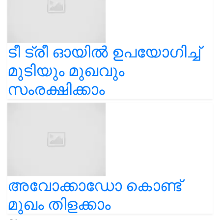
ടീ ട്രീ ഓയിൽ ഉപയോഗിച്ച്
മുടിയും മുഖവും
സംരക്ഷിക്കാം
അവോക്കാഡോ കൊണ്ട്
മുഖം തിളക്കാം