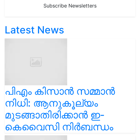
Subscribe Newsletters
Latest News
പിഎം കിസാൻ സമ്മാൻ
നിധി: ആനുകൂല്യം
മുടങ്ങാതിരിക്കാൻ ഇ-
കെവൈസി നിർബന്ധം