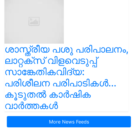
ശാസ്ത്രീയ പശു പരിപാലനം,
ലാറ്റക്സ് വിളവെടുപ്പ്
സാങ്കേതികവിദ്യ:
പരിശീലന പരിപാടികൾ...
കൂടുതൽ കാർഷിക
വാർത്തകൾ
More News Feeds