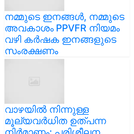
നമ്മുടെ ഇനങ്ങൾ, നമ്മുടെ
അവകാശം PPVFR നിയമം
വഴി കർഷക ഇനങ്ങളുടെ
സംരക്ഷണം
വാഴയിൽ നിന്നുള്ള
മൂല്യവർധിത ഉത്പന്ന
നിർമാണം: പരിശീലന