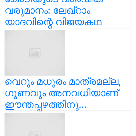
വരുമാനം: ലേഖ്‌റാം
യാദവിന്റെ വിജയകഥ
വെറും മധുരം മാത്രമല്ല,
ഗുണവും അനവധിയാണ്
ഈന്തപ്പഴത്തിനു...