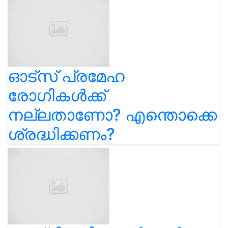
ഓട്സ് പ്രമേഹ
രോഗികൾക്ക്
നല്ലതാണോ? എന്തൊക്കെ
ശ്രദ്ധിക്കണം?