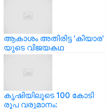
ആകാശം അതിരിട്ട 'കിയാര'
യുടെ വിജയകഥ
കൃഷിയിലൂടെ 100 കോടി
രൂപ വരുമാനം: