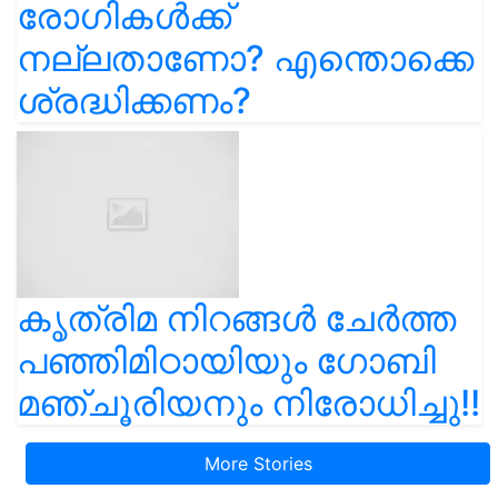
രോഗികൾക്ക്
നല്ലതാണോ? എന്തൊക്കെ
ശ്രദ്ധിക്കണം?
കൃത്രിമ നിറങ്ങൾ ചേർത്ത
പഞ്ഞിമിഠായിയും ഗോബി
മഞ്ചൂരിയനും നിരോധിച്ചു!!
More Stories