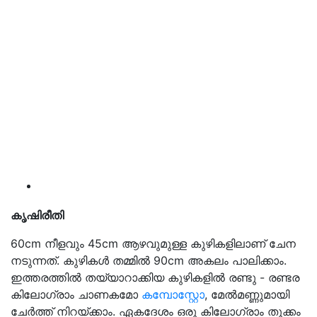
കൃഷിരീതി
60cm നീളവും 45cm ആഴവുമുള്ള കുഴികളിലാണ് ചേന
നടുന്നത്. കുഴികൾ തമ്മിൽ 90cm അകലം പാലിക്കാം.
ഇത്തരത്തിൽ തയ്യാറാക്കിയ കുഴികളിൽ രണ്ടു - രണ്ടര
കിലോഗ്രാം ചാണകമോ
കമ്പോസ്റ്റോ
, മേൽമണ്ണുമായി
ചേർത്ത് നിറയ്ക്കാം. ഏകദേശം ഒരു കിലോഗ്രാം തൂക്കം