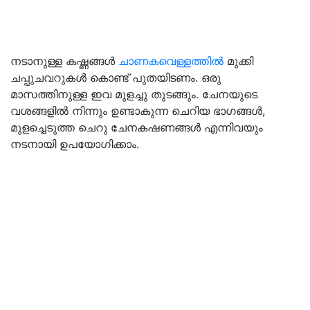
നടാനുള്ള കഷ്ണങ്ങൾ
ചാണകവെള്ളത്തിൽ
മുക്കി
ചപ്പുചവറുകൾ കൊണ്ട് പുതയിടണം. ഒരു
മാസത്തിനുള്ള ഇവ മുളച്ചു തുടങ്ങും. ചേനയുടെ
വശങ്ങളിൽ നിന്നും ഉണ്ടാകുന്ന ചെറിയ ഭാഗങ്ങൾ,
മുളച്ചെടുത്ത ചെറു ചേനകഷണങ്ങൾ എന്നിവയും
നടനായി ഉപയോഗിക്കാം.