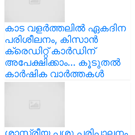
കാട വളര്‍ത്തലിൽ ഏകദിന
പരിശീലനം, കിസാൻ
ക്രെഡിറ്റ് കാർഡിന്
അപേക്ഷിക്കാം... കൂടുതൽ
കാർഷിക വാർത്തകൾ
ശാസ്ത്രീയ പശു പരിപാലനം,