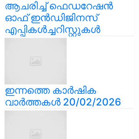
ആചരിച്ച് ഫെഡറേഷൻ
ഓഫ് ഇൻഡിജിനസ്
എപ്പികൾച്ചറിസ്റ്റുകൾ
ഇന്നത്തെ കാർഷിക
വാർത്തകൾ 20/02/2026