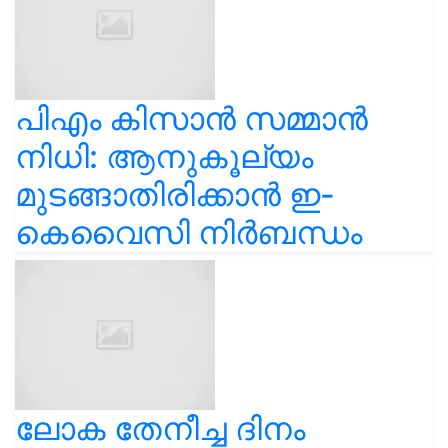
പിഎം കിസാൻ സമ്മാൻ
നിധി: ആനുകൂല്യം
മുടങ്ങാതിരിക്കാൻ ഇ-
കെവൈസി നിർബന്ധം
ലോക തേനീച്ച ദിനം