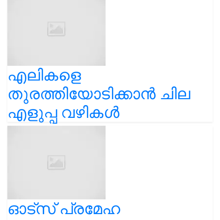
എലികളെ
തുരത്തിയോടിക്കാൻ ചില
എളുപ്പ വഴികൾ
ഓട്സ് പ്രമേഹ