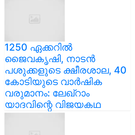
1250 ഏക്കറിൽ
ജൈവകൃഷി, നാടൻ
പശുക്കളുടെ ക്ഷീരശാല, 40
കോടിയുടെ വാർഷിക
വരുമാനം: ലേഖ്‌റാം
യാദവിന്റെ വിജയകഥ