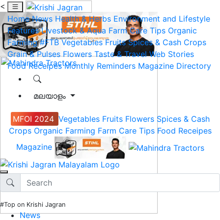
<
Home
News
Health & Herbs
Environment and Lifestyle
Features
Livestock & Aqua
Farm Care Tips
Organic
Farming
#FTB
Vegetables
Fruits
Spices & Cash Crops
Grain & Pulses
Flowers
Taste & Travel
Web Stories
Food Receipes
Monthly Reminders
Magazine
Directory
മലയാളം
MFOI 2024
Vegetables
Fruits
Flowers
Spices & Cash
Crops
Organic Farming
Farm Care Tips
Food Receipes
Magazine
#Top on Krishi Jagran
News