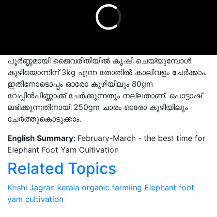
പൂർണ്ണമായി ജൈവരീതിയിൽ കൃഷി ചെയ്യുമ്പോൾ
കുഴിയൊന്നിന് 3kg എന്ന തോതിൽ കാലിവളം ചേർക്കാം.
ഇതിനോടൊപ്പം ഓരോ കുഴിയിലും 80gm
വേപ്പിൻപിണ്ണാക്ക് ചേർക്കുന്നതും നല്ലതാണ്. പൊട്ടാഷ്
ലഭിക്കുന്നതിനായി 250gm ചാരം ഓരോ കുഴിയിലും
ചേർത്തുകൊടുക്കാം.
English Summary:
February-March - the best time for
Elephant Foot Yam Cultivation
Related Topics
Krishi Jagran
kerala
organic farmiing
Elephant foot
yam
cultivation