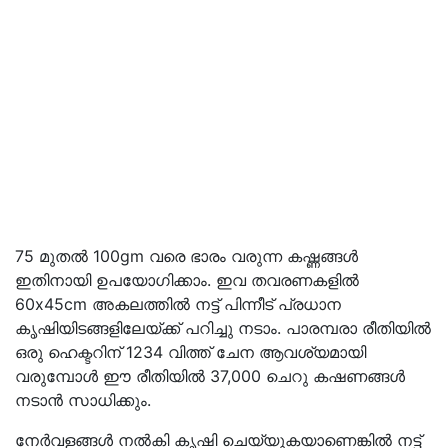
75 മുതൽ 100gm വരെ ഭാരം വരുന്ന കഷ്ണങ്ങൾ
ഇതിനായി ഉപയോഗിക്കാം. ഇവ തവരണകളിൽ
60x45cm അകലത്തിൽ നട്ട് പിന്നീട് പ്രധാന
കൃഷിയിടങ്ങളിലേയ്ക്ക് പറിച്ചു നടാം. പാരമ്പരാ രീതിയിൽ
ഒരു ഹെക്ടറിന് 1234 വിത്ത് ചേന ആവശ്യമായി
വരുമ്പോൾ ഈ രീതിയിൽ 37,000 ചെറു കഷണങ്ങൾ
നടാൻ സാധിക്കും.
നേർവളങ്ങൾ നൽകി കൃഷി ചെയ്യുകയാണെങ്കിൽ നട്ട്