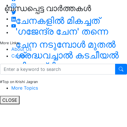
ബന്ധപ്പെട്ട വാർത്തകൾ
ചേനകളിൽ മികച്ചത്
'ഗജേന്ദ്ര ചേന' തന്നെ
ചേന നടുമ്പോള്‍ മുതല്‍
More Links
About Us
ശ്രദ്ധവച്ചാല്‍ കടചീയല്‍
Contact
നിയന്ത്രിക്കാം
#Top on Krishi Jagran
More Topics
CLOSE