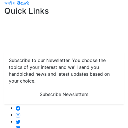
অসমীয়া
తెలుగు
Quick Links
Home
News
Health & Herbs
Environment and Lifestyle
Features
Livestock & Aqua
Farm Care Tips
Organic
Farming
#FTB
Vegetables
Fruits
Spices & Cash Crops
Grain & Pulses
Flowers
Taste & Travel
Food Receipes
Monthly Reminders
Subscribe to our Newsletter. You choose the
topics of your interest and we'll send you
handpicked news and latest updates based on
your choice.
Subscribe Newsletters