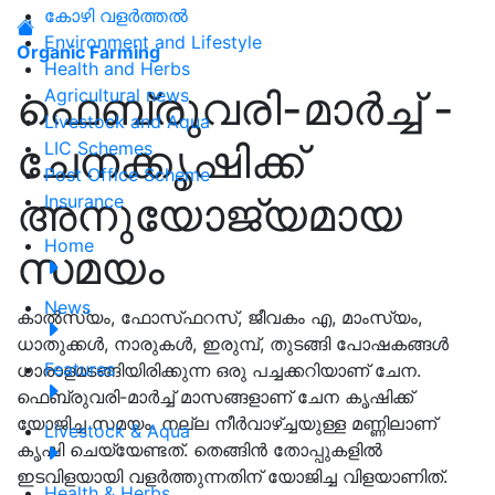
കോഴി വളർത്തൽ
Environment and Lifestyle
Organic Farming
Health and Herbs
ഫെബ്രുവരി-മാർച്ച് -
Agricultural news
Livestock and Aqua
ചേനക്കൃഷിക്ക്
LIC Schemes
Post Office Scheme
അനുയോജ്യമായ
Insurance
Home
സമയം
News
കാൽസ്യം, ഫോസ്‌ഫറസ്, ജീവകം എ, മാംസ്യം,
ധാതുക്കൾ, നാരുകൾ, ഇരുമ്പ്, തുടങ്ങി പോഷകങ്ങൾ
Features
ധാരാളമടങ്ങിയിരിക്കുന്ന ഒരു പച്ചക്കറിയാണ് ചേന.
ഫെബ്രുവരി-മാർച്ച് മാസങ്ങളാണ് ചേന കൃഷിക്ക്
യോജിച്ച സമയം. നല്ല നീർവാഴ്ച്ചയുള്ള മണ്ണിലാണ്
Livestock & Aqua
കൃഷി ചെയ്യേണ്ടത്. തെങ്ങിൻ തോപ്പുകളിൽ
ഇടവിളയായി വളർത്തുന്നതിന് യോജിച്ച വിളയാണിത്.
Health & Herbs