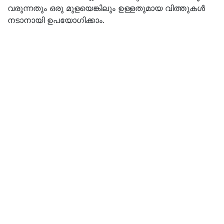
വരുന്നതും ഒരു മുളയെങ്കിലും ഉള്ളതുമായ വിത്തുകൾ
നടാനായി ഉപയോഗിക്കാം.