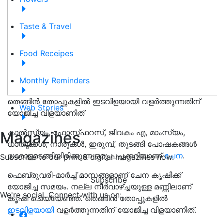
Taste & Travel
Food Receipes
Monthly Reminders
തെങ്ങിൻ തോപ്പുകളിൽ ഇടവിളയായി വളർത്തുന്നതിന്
Web Stories
യോജിച്ച വിളയാണിത്
കാൽസ്യം, ഫോസ്‌ഫറസ്, ജീവകം എ, മാംസ്യം,
Magazines
ധാതുക്കൾ, നാരുകൾ, ഇരുമ്പ്, തുടങ്ങി പോഷകങ്ങൾ
ധാരാളമടങ്ങിയിരിക്കുന്ന ഒരു പച്ചക്കറിയാണ്
ചേന
.
Subscribe to our print & digital magazines now.
ഫെബ്രുവരി-മാർച്ച് മാസങ്ങളാണ് ചേന കൃഷിക്ക്
Subscribe
യോജിച്ച സമയം. നല്ല നീർവാഴ്ച്ചയുള്ള മണ്ണിലാണ്
We're social. Connect with us on:
കൃഷി ചെയ്യേണ്ടത്. തെങ്ങിൻ തോപ്പുകളിൽ
ഇടവിളയായി
വളർത്തുന്നതിന് യോജിച്ച വിളയാണിത്.