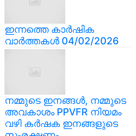
ഇന്നത്തെ കാർഷിക
വാർത്തകൾ 04/02/2026
നമ്മുടെ ഇനങ്ങൾ, നമ്മുടെ
അവകാശം PPVFR നിയമം
വഴി കർഷക ഇനങ്ങളുടെ
സംരക്ഷണം