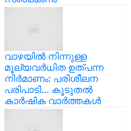
വാഴയിൽ നിന്നുള്ള
മൂല്യവർധിത ഉത്പന്ന
നിർമാണം: പരിശീലന
പരിപാടി... കൂടുതൽ
കാർഷിക വാർത്തകൾ