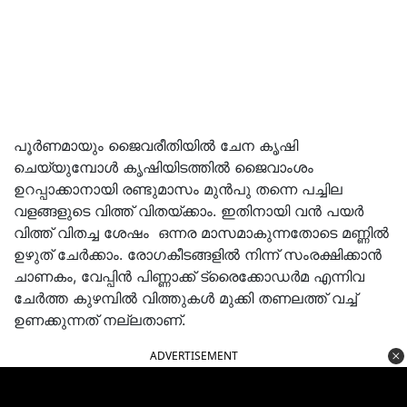
പൂർണമായും ജൈവരീതിയിൽ ചേന കൃഷി
ചെയ്യുമ്പോൾ കൃഷിയിടത്തിൽ ജൈവാംശം
ഉറപ്പാക്കാനായി രണ്ടുമാസം മുൻപു തന്നെ പച്ചില
വളങ്ങളുടെ വിത്ത് വിതയ്ക്കാം. ഇതിനായി വൻ പയർ
വിത്ത് വിതച്ച ശേഷം ഒന്നര മാസമാകുന്നതോടെ മണ്ണിൽ
ഉഴുത് ചേർക്കാം. രോഗകീടങ്ങളിൽ നിന്ന് സംരക്ഷിക്കാൻ
ചാണകം, വേപ്പിൻ പിണ്ണാക്ക് ട്രൈക്കോഡർമ എന്നിവ
ചേർത്ത കുഴമ്പിൽ വിത്തുകൾ മുക്കി തണലത്ത് വച്ച്
ഉണക്കുന്നത് നല്ലതാണ്.
ADVERTISEMENT