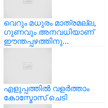
വെറും മധുരം മാത്രമല്ല,
ഗുണവും അനവധിയാണ്
ഈന്തപ്പഴത്തിനു...
എളുപ്പത്തിൽ വളർത്താം
കോസ്മോസ് ചെടി