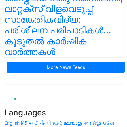
ലാറ്റക്സ് വിളവെടുപ്പ്
സാങ്കേതികവിദ്യ:
പരിശീലന പരിപാടികൾ...
കൂടുതൽ കാർഷിക
വാർത്തകൾ
More News Feeds
Languages
English
हिंदी
मराठी
ਪੰਜਾਬੀ
தமிழ்
മലയാളം
বাংলা
ಕನ್ನಡ
ଓଡିଆ