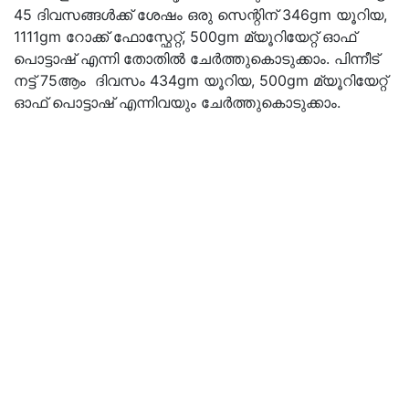
45 ദിവസങ്ങൾക്ക് ശേഷം ഒരു സെന്റിന് 346gm യൂറിയ,
1111gm റോക്ക് ഫോസ്ഫേറ്റ്, 500gm മ്യൂറിയേറ്റ് ഓഫ്
പൊട്ടാഷ് എന്നി തോതിൽ ചേർത്തുകൊടുക്കാം. പിന്നീട്
നട്ട് 75ആം ദിവസം 434gm യൂറിയ, 500gm മ്യൂറിയേറ്റ്
ഓഫ് പൊട്ടാഷ് എന്നിവയും ചേർത്തുകൊടുക്കാം.