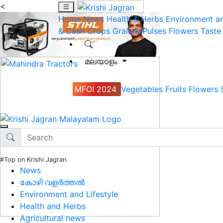
<
Home
News
Health & Herbs
Environment an
& Cash Crops
Grain & Pulses
Flowers
Taste
മലയാളം
MFOI 2024
Vegetables
Fruits
Flowers
#Top on Krishi Jagran
News
കോഴി വളർത്തൽ
Environment and Lifestyle
Health and Herbs
Agricultural news