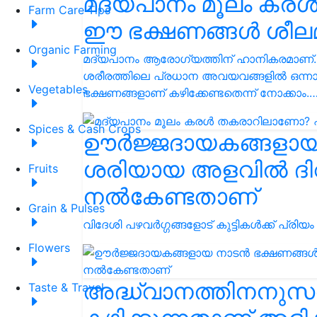
മദ്യപാനം മൂലം കര
Farm Care Tips
ഈ ഭക്ഷണങ്ങൾ ശീലമാ
Organic Farming
മദ്യപാനം ആരോ​ഗ്യത്തിന് ഹാനികരമാണ്.
ശരീരത്തിലെ പ്രധാന അവയവങ്ങളിൽ ഒന്നാ
Vegetables
ഭക്ഷണങ്ങളാണ് കഴിക്കേണ്ടതെന്ന് നോക്കാം.
Spices & Cash Crops
ഊർജ്ജദായകങ്ങളായ
ശരിയായ അളവിൽ ദിവസ
Fruits
നൽകേണ്ടതാണ്
Grain & Pulses
വിദേശി പഴവർഗ്ഗങ്ങളോട് കുട്ടികൾക്ക് പ്രിയം
Flowers
അദ്ധ്വാനത്തിനനുസരി
Taste & Travel