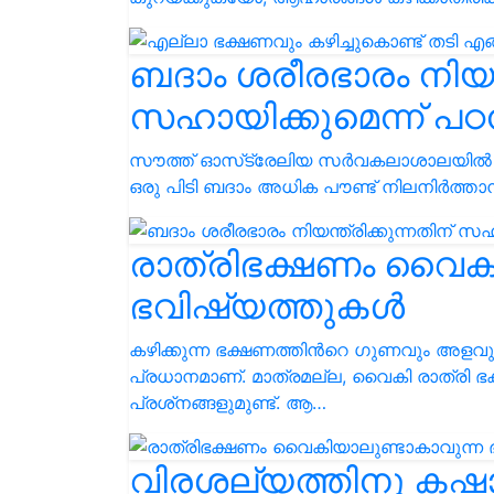
ബദാം ശരീരഭാരം നിയന്ത
സഹായിക്കുമെന്ന് പഠ
സൗത്ത് ഓസ്‌ട്രേലിയ സർവകലാശാലയിൽ നട
ഒരു പിടി ബദാം അധിക പൗണ്ട് നിലനിർത്താ
രാത്രിഭക്ഷണം വൈകി
ഭവിഷ്യത്തുകൾ
കഴിക്കുന്ന ഭക്ഷണത്തിൻറെ ഗുണവും അളവു
പ്രധാനമാണ്. മാത്രമല്ല, വൈകി രാത്രി ഭക്
പ്രശ്‌നങ്ങളുമുണ്ട്. ആ…
വിരശല്യത്തിനു കഷായമ