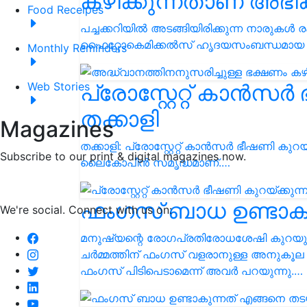
കഴിക്കുന്നതാണ് അഭി
Food Receipes
പച്ചക്കറിയിൽ അടങ്ങിയിരിക്കുന്ന നാരുകൾ
ഫൈറ്റോകെമിക്കൽസ് ഹൃദയസംബന്ധമായ രോ
Monthly Reminders
പ്രോസ്റ്റേറ്റ് കാൻസർ
Web Stories
തക്കാളി
Magazines
തക്കാളി: പ്രോസ്റ്റേറ്റ് കാൻസർ ഭീഷണി കുറയ
Subscribe to our print & digital magazines now.
ലൈകോപീൻ സമൃദ്ധമാണ്.…
ഫംഗസ് ബാധ ഉണ്ടാകു
We're social. Connect with us on:
മനുഷ്യന്റെ രോഗപ്രതിരോധശേഷി കുറയുമ്പ
ചര്‍മ്മത്തിന് ഫംഗസ് വളരാനുള്ള അനുകൂല
ഫംഗസ് പിടിപെടാമെന്ന് അവർ പറയുന്നു.…