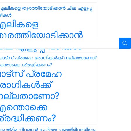
എലികളെ
ുരത്തിയോടിക്കാൻ
ില എളുപ്പ വഴികൾ
ഓട്സ് പ്രമേഹ
ോഗികൾക്ക്
നല്ലതാണോ?
ന്തൊക്കെ
്രദ്ധിക്കണം?