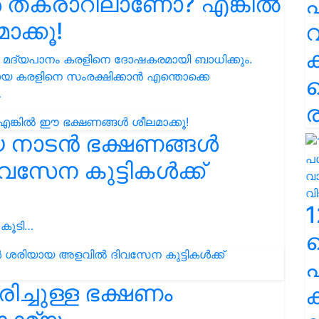
ൾ തകരാറിലാണോ? എങ്കിൽ
പ
ക്കൂ!
വ
 മദ്യപാനം കരളിനെ ദോഷകരമായി ബാധിക്കും.
യ കരളിനെ സംരക്ഷിക്കാൻ എന്തൊക്കെ
…
ര
 നാടൻ ഭക്ഷണങ്ങൾ
േന കുട്ടികൾക്ക്
1
 കൂടി…
പ
ച്ചുള്ള ഭക്ഷണം
ക