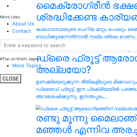
മൈക്രോഗ്രീൻ ഭക്ഷ
ശ്രദ്ധിക്കേണ്ട കാര്യ
More Links
About Us
കാലാവസ്ഥയുടെ ചെറിയ മാറ്റം പോലും 
Contact
ബാധിക്കുമെന്നതിനാൽ നല്ല ശ്രദ്ധ വേണം
ഡ്രൈ ഫ്രൂട്ട് ആര
#Top on Krishi Jagran
More Topics
അല്ലയോ?
CLOSE
ഉണക്കിയെടുക്കുന്ന രീതികളിലൂടെ മിക്കവാറ
ഡ്രൈഡ് ഫ്രൂട്ട്. ഈ പ്രക്രിയയിൽ പഴങ്ങൾ
അവശേഷിക്കുന്നു. ഈന്തപ്പഴം,…
രണ്ടു മൂന്നു മൈലാഞ
മഞ്ഞൾ എന്നിവ അരച്ച്