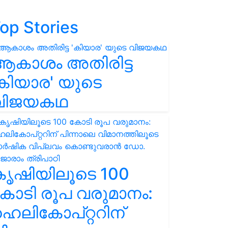
op Stories
ആകാശം അതിരിട്ട
കിയാര' യുടെ
വിജയകഥ
കൃഷിയിലൂടെ 100
ോടി രൂപ വരുമാനം:
െലികോപ്റ്ററിന്