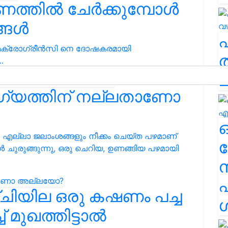
ണത്തിൽ ചേർക്കുമ്പോൾ
ങ്ങൾ
മൈക്രോഗ്രീൻസി നെ ദോഷകരമായി
ത
…
ച
ോഗ്യത്തിന് നല്ലതാണോ
ും എല്ലാ ജലാംശങ്ങളും നീക്കം ചെയ്ത പഴമാണ്
ര
 ചുരുങ്ങുന്നു, ഒരു ചെറിയ, ഉണങ്ങിയ പഴമായി
എ
്ചിയില ഒരു കഷണം പച്ച
ശ
 മുഖത്തിട്ടാൽ