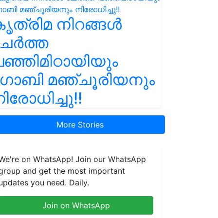
ൃത്രിമ നിറങ്ങൾ
ചേർത്ത
ഞ്ഞിമിഠായിയും
ഗോബി മഞ്ചൂരിയനും
ിരോധിച്ചു!!
More Stories
We're on WhatsApp! Join our WhatsApp
group and get the most important
updates you need. Daily.
Join on WhatsApp