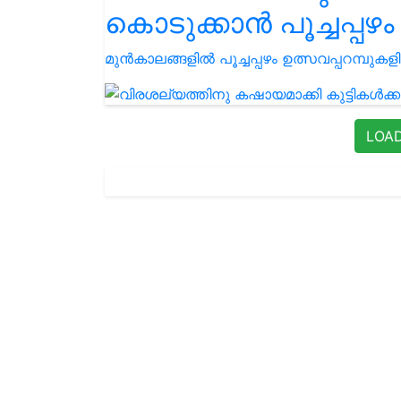
കൊടുക്കാൻ പൂച്ചപ്പഴം
മുൻകാലങ്ങളിൽ പൂച്ചപ്പഴം ഉത്സവപ്പറമ്പു
LOA