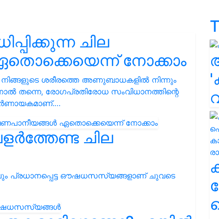
T
പിക്കുന്ന ചില
തൊക്കെയെന്ന് നോക്കാം
'
നിങ്ങളുടെ ശരീരത്തെ അണുബാധകളിൽ നിന്നും
തിനാൽ തന്നെ, രോഗപ്രതിരോധ സംവിധാനത്തിന്റെ
നിർണായകമാണ്.…
വളർത്തേണ്ട ചില
റവും പ്രധാനപ്പെട്ട ഔഷധസസ്യങ്ങളാണ് ചുവടെ
ക
ഹ