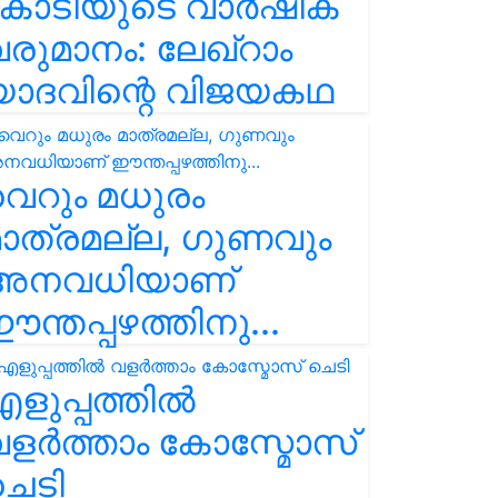
കോടിയുടെ വാർഷിക
രുമാനം: ലേഖ്‌റാം
യാദവിന്റെ വിജയകഥ
െറും മധുരം
ാത്രമല്ല, ഗുണവും
അനവധിയാണ്
ന്തപ്പഴത്തിനു...
ളുപ്പത്തിൽ
ളർത്താം കോസ്മോസ്
ചെടി