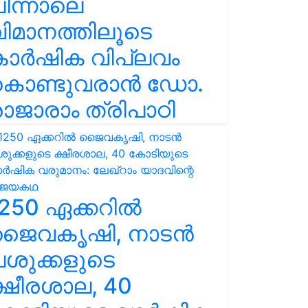
ിന്നാലെ
ിമാനത്തിലൂടെ
കാർഷിക വിപ്ലവം
കൊണ്ടുവരാൻ ഡോ.
ാജാരാം ത്രിപാഠി
250 ഏക്കറിൽ
ജൈവകൃഷി, നാടൻ
ശുക്കളുടെ
്ഷീരശാല, 40