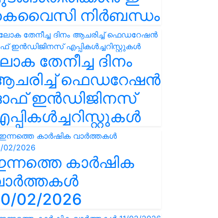
കെവൈസി നിർബന്ധം
ോക തേനീച്ച ദിനം
ആചരിച്ച് ഫെഡറേഷൻ
ഓഫ് ഇൻഡിജിനസ്
പ്പികൾച്ചറിസ്റ്റുകൾ
ഇന്നത്തെ കാർഷിക
വാർത്തകൾ
0/02/2026