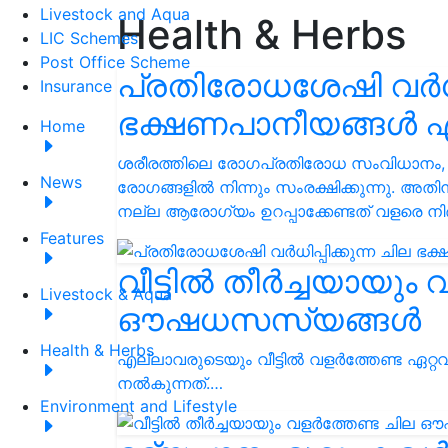
Livestock and Aqua
Health & Herbs
LIC Schemes
Post Office Scheme
പ്രതിരോധശേഷി വർധിപ്
Insurance
ഭക്ഷണപാനീയങ്ങൾ ഏ
Home
ശരീരത്തിലെ രോഗപ്രതിരോധ സംവിധാനം, 
News
രോഗങ്ങളിൽ നിന്നും സംരക്ഷിക്കുന്നു. അ
നല്ല ആരോഗ്യം ഉറപ്പാക്കേണ്ടത് വളരെ 
Features
വീട്ടിൽ തീർച്ചയായും 
Livestock & Aqua
ഔഷധസസ്യങ്ങൾ
Health & Herbs
എല്ലാവരുടെയും വീട്ടിൽ വളർത്തേണ്ട ഏറ്
നൽകുന്നത്.…
Environment and Lifestyle