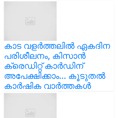
കാട വളര്‍ത്തലിൽ ഏകദിന
പരിശീലനം, കിസാൻ
ക്രെഡിറ്റ് കാർഡിന്
അപേക്ഷിക്കാം... കൂടുതൽ
കാർഷിക വാർത്തകൾ