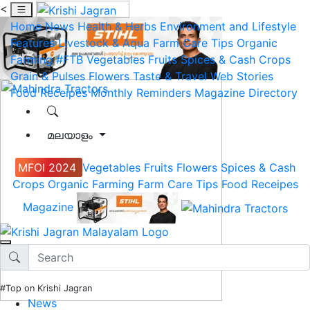
<
Home
News
Health & Herbs
Environment and Lifestyle
Features
Livestock & Aqua
Farm Care Tips
Organic
Farming
#FTB
Vegetables
Fruits
Spices & Cash Crops
Grain & Pulses
Flowers
Taste & Travel
Web Stories
Food Receipes
Monthly Reminders
Magazine
Directory
മലയാളം
MFOI 2024
Vegetables
Fruits
Flowers
Spices & Cash
Crops
Organic Farming
Farm Care Tips
Food Receipes
Magazine
#Top on Krishi Jagran
News