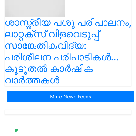
ശാസ്ത്രീയ പശു പരിപാലനം,
ലാറ്റക്സ് വിളവെടുപ്പ്
സാങ്കേതികവിദ്യ:
പരിശീലന പരിപാടികൾ...
കൂടുതൽ കാർഷിക
വാർത്തകൾ
More News Feeds