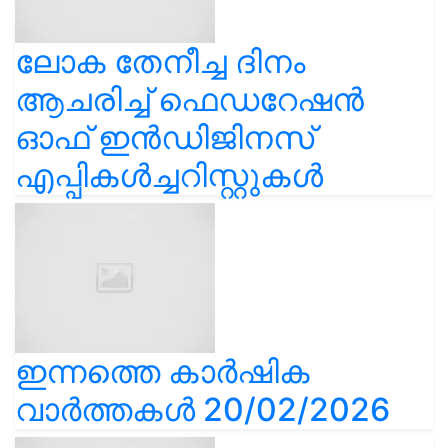
ലോക തേനീച്ച ദിനം
ആചരിച്ച് ഫെഡറേഷൻ
ഓഫ് ഇൻഡിജിനസ്
എപ്പികൾച്ചറിസ്റ്റുകൾ
ഇന്നത്തെ കാർഷിക
വാർത്തകൾ 20/02/2026