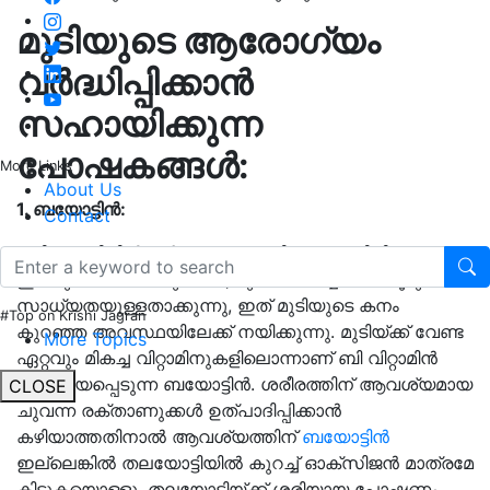
മുടിയുടെ ആരോഗ്യം
വർദ്ധിപ്പിക്കാൻ
സഹായിക്കുന്ന
പോഷകങ്ങൾ:
More Links
About Us
1. ബയോട്ടിൻ:
Contact
മുടി കൊഴിച്ചിൽ ദുർബലമായ മുടിയെ സൂചിപ്പിക്കുന്നു,
ഈ ദുർബലമായ മുടികൾ, മുടി കൊഴിച്ചിലിന് കൂടുതൽ
സാധ്യതയുള്ളതാക്കുന്നു, ഇത് മുടിയുടെ കനം
#Top on Krishi Jagran
കുറഞ്ഞ അവസ്ഥയിലേക്ക് നയിക്കുന്നു. മുടിയ്ക്ക് വേണ്ട
More Topics
ഏറ്റവും മികച്ച വിറ്റാമിനുകളിലൊന്നാണ് ബി വിറ്റാമിൻ
എന്നറിയപ്പെടുന്ന ബയോട്ടിൻ. ശരീരത്തിന് ആവശ്യമായ
CLOSE
ചുവന്ന രക്താണുക്കൾ ഉത്പാദിപ്പിക്കാൻ
കഴിയാത്തതിനാൽ ആവശ്യത്തിന്
ബയോട്ടിൻ
ഇല്ലെങ്കിൽ തലയോട്ടിയിൽ കുറച്ച് ഓക്സിജൻ മാത്രമേ
കിട്ടുകയൊള്ളു. തലയോട്ടിയ്ക്ക് ശരിയായ പോഷണം