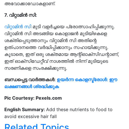
അവോക്കാഡോകളാണ്.
7. വിറ്റാമിൻ സി:
വിറ്റാമിൻ സി
മുടി വളർച്ചയെ പ്രോത്സാഹിപ്പിക്കുന്നു.
വിറ്റാമിൻ സി അടങ്ങിയ കൊളാജൻ മുടിയിഴകളെ
ശക്തിപ്പെടുത്താനും വിറ്റാമിൻ സി അതിന്റെ
ഉത്പാദനത്തെ വർദ്ധിപ്പിക്കാനും സഹായിക്കുന്നു.
കൂടാതെ, ഇത് ഒരു ശക്തമായ ആന്റിഓക്‌സിഡന്റാണ്,
ഇത് ഓക്‌സിഡേറ്റീവ് നാശത്തിൽ നിന്ന് മുടിയുടെ
സരണികളെ സംരക്ഷിക്കുന്നു.
ബന്ധപ്പെട്ട വാർത്തകൾ:
ഉയർന്ന കൊളസ്ട്രോൾ: ഈ
ലക്ഷണങ്ങൾ ശ്രദ്ധിക്കുക
Pic Courtesy: Pexels.com
English Summary:
Add these nutrients to food to
avoid excessive hair fall
Related Topics