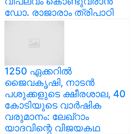
വിപ്ലവം കൊണ്ടുവരാൻ
ഡോ. രാജാരാം ത്രിപാഠി
1250 ഏക്കറിൽ
ജൈവകൃഷി, നാടൻ
പശുക്കളുടെ ക്ഷീരശാല, 40
കോടിയുടെ വാർഷിക
വരുമാനം: ലേഖ്‌റാം
യാദവിന്റെ വിജയകഥ