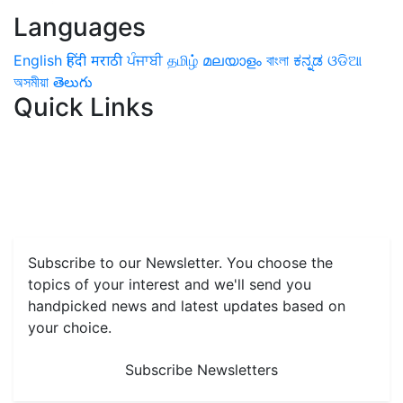
Languages
English
हिंदी
मराठी
ਪੰਜਾਬੀ
தமிழ்
മലയാളം
বাংলা
ಕನ್ನಡ
ଓଡିଆ
অসমীয়া
తెలుగు
Quick Links
Home
News
Health & Herbs
Environment and Lifestyle
Features
Livestock & Aqua
Farm Care Tips
Organic
Farming
#FTB
Vegetables
Fruits
Spices & Cash Crops
Grain & Pulses
Flowers
Taste & Travel
Food Receipes
Monthly Reminders
Subscribe to our Newsletter. You choose the
topics of your interest and we'll send you
handpicked news and latest updates based on
your choice.
Subscribe Newsletters