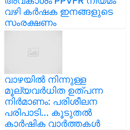
അവകാശം PPVFR നിയമം
വഴി കർഷക ഇനങ്ങളുടെ
സംരക്ഷണം
വാഴയിൽ നിന്നുള്ള
മൂല്യവർധിത ഉത്പന്ന
നിർമാണം: പരിശീലന
പരിപാടി... കൂടുതൽ
കാർഷിക വാർത്തകൾ