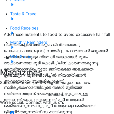
Taste & Travel
Food Receipes
Add these nutrients to food to avoid excessive hair fall
Monthly Reminders
വ്യക്തികളിൽ അവരുടെ ജീവിതശൈലി,
പോഷകാഹാരക്കുറവ്, സമ്മർദ്ദം, ഹോർമോൺ മാറ്റങ്ങൾ
Web Stories
എന്നിങ്ങനെയുള്ള നിരവധി ഘടകങ്ങൾ മൂലം
അകാരണമായ മുടി കൊഴിച്ചിലിന് കാരണമാകുന്നു.
വൈദ്യശാസ്ത്രപരമോ ജനിതകമോ അല്ലാതെ
Magazines
ഉണ്ടാവുന്ന മുടി കൊഴിച്ചിൽ നിയന്ത്രിക്കാൻ
ആവശ്യമായ ആന്തരിക ശക്തി
Subscribe to our print & digital magazines now.
സമീകൃതാഹാരത്തിലൂടെ നമ്മൾ മുടിയ്ക്ക്
നൽകേണ്ടതുണ്ട്. പോഷകങ്ങൾ കൂടുതലുള്ള
Subscribe
ഭക്ഷണക്രമം പിന്തുടരുന്നത് മുടി വേരുകൾ
We're social. Connect with us on:
ശക്തമാക്കുന്നതിനും, മുടി വേരുകളെ ശക്തമായി
നിലനിർത്തുന്നതിന് സഹായിക്കുന്നു.