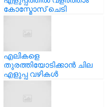
കോസ്മോസ് ചെടി
എലികളെ
തുരത്തിയോടിക്കാൻ ചില
എളുപ്പ വഴികൾ