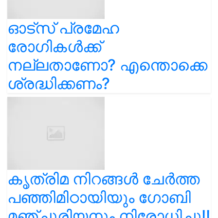
ഓട്സ് പ്രമേഹ
രോഗികൾക്ക്
നല്ലതാണോ? എന്തൊക്കെ
ശ്രദ്ധിക്കണം?
കൃത്രിമ നിറങ്ങൾ ചേർത്ത
പഞ്ഞിമിഠായിയും ഗോബി
മഞ്ചൂരിയനും നിരോധിച്ചു!!