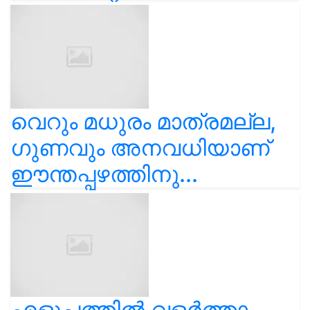
വെറും മധുരം മാത്രമല്ല,
ഗുണവും അനവധിയാണ്
ഈന്തപ്പഴത്തിനു...
എളുപ്പത്തിൽ വളർത്താം