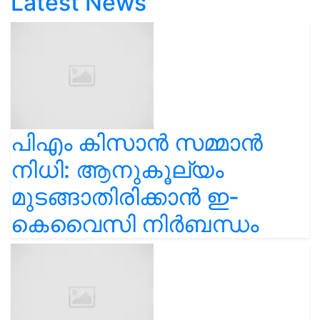
Latest News
പിഎം കിസാൻ സമ്മാൻ
നിധി: ആനുകൂല്യം
മുടങ്ങാതിരിക്കാൻ ഇ-
കെവൈസി നിർബന്ധം