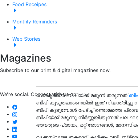
Food Receipes
Monthly Reminders
Web Stories
Magazines
Subscribe to our print & digital magazines now.
We're social. Connect with us on:
ഡോക്ടർമാർ ബിപിയ്ക്ക് മരുന്ന് തരുന്നത്
ബിപ
ബിപി കൂടുതലാണെങ്കില്‍ ഇത് നിയന്ത്രിച്ചു
ബിപി കൂടുമ്പോൾ പേടിച്ച് രണ്ടാമത്തെ പ്ര
ബിപിയ്ക്ക് മരുന്നു നിര്‍ണ്ണയിക്കുന്നത് പ
അവരുടെ പ്രായം, മറ്റ് രോഗങ്ങള്‍, മാനസി
വൃക്കയിലുള്ള തകരാറ്, കൂര്‍ക്കം വലി, സ്‌ട്