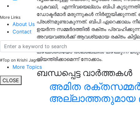
പുകവലി, എന്നിവയെല്ലാം ബിപി കൂടുന്നത
ഡോക്ടര്‍മാര്‍ മരുന്നുകള്‍ നിര്‍ണ്ണയിക്കുന്ന
More Links
പ്രശ്‌നമുണ്ടാകുന്നത്. ബിപി ഏറെക്കാലം നീണ
About Us
ഉയര്‍ന്ന സമ്മര്‍ദത്തില്‍ രക്തം പ്രവഹിക്ക
Contact
അവയവങ്ങള്‍ക്ക് ആവശ്യമായ രക്തം കിട്ടില
മെല്ലെ അവയവങ്ങളെ കേടു വരുത്തും. രക്തത
കഴിക്കാതെയോ അല്ലെങ്കിൽ കഴിക്കുന്ന മരു
നിയന്ത്രിക്കാമെന്ന് നോക്കാം.
#Top on Krishi Jagran
More Topics
ബന്ധപ്പെട്ട വാർത്തകൾ
CLOSE
അമിത രക്തസമ്മർദ്
അല്ലാത്തതുമായ 