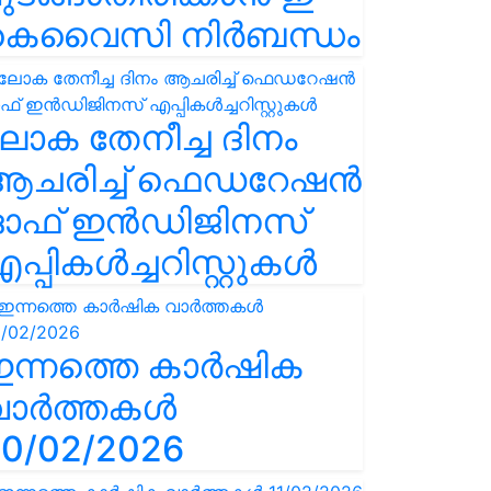
കെവൈസി നിർബന്ധം
ോക തേനീച്ച ദിനം
ആചരിച്ച് ഫെഡറേഷൻ
ഓഫ് ഇൻഡിജിനസ്
പ്പികൾച്ചറിസ്റ്റുകൾ
ഇന്നത്തെ കാർഷിക
വാർത്തകൾ
0/02/2026