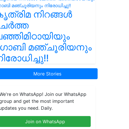
ൃത്രിമ നിറങ്ങൾ
ചേർത്ത
ഞ്ഞിമിഠായിയും
ഗോബി മഞ്ചൂരിയനും
ിരോധിച്ചു!!
More Stories
We're on WhatsApp! Join our WhatsApp
group and get the most important
updates you need. Daily.
Join on WhatsApp