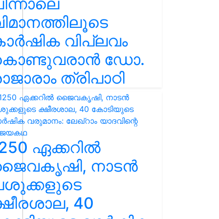
ിന്നാലെ
ിമാനത്തിലൂടെ
കാർഷിക വിപ്ലവം
കൊണ്ടുവരാൻ ഡോ.
ാജാരാം ത്രിപാഠി
250 ഏക്കറിൽ
ജൈവകൃഷി, നാടൻ
ശുക്കളുടെ
്ഷീരശാല, 40