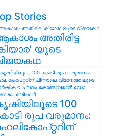
op Stories
ആകാശം അതിരിട്ട
കിയാര' യുടെ
വിജയകഥ
കൃഷിയിലൂടെ 100
ോടി രൂപ വരുമാനം:
െലികോപ്റ്ററിന്