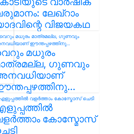
കോടിയുടെ വാർഷിക
രുമാനം: ലേഖ്‌റാം
യാദവിന്റെ വിജയകഥ
െറും മധുരം
ാത്രമല്ല, ഗുണവും
അനവധിയാണ്
ന്തപ്പഴത്തിനു...
ളുപ്പത്തിൽ
ളർത്താം കോസ്മോസ്
ചെടി