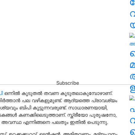
വ
വ
മ
Subscribe
ഈ
ി
ഒന്നില്‍ കൂടുതല്‍ തവണ കൂടുതലാകുമ്പോഴാണ്.
 നിര്‍ത്താൻ പല വഴികളുമുണ്ട്. ആദ്യത്തെ പ്രാവശ്യം
എ
ാവശ്യവും ബിപി കൂട്ടുന്നവരുണ്ട്. സാധാരണയായി,
ല ഘടകങ്ങള്‍ കണക്കിലെടുത്താണ്. സ്ത്രീയോ പുരുഷനോ,
വ
ക അവസ്ഥ എന്നിങ്ങനെ പലതും ഇതില്‍ പെടുന്നു.
രെസ്, ഉറക്കക്കുറവ്, ടെന്‍ഷൻ, അമിതവണ്ണം, മദ്യപാനം,