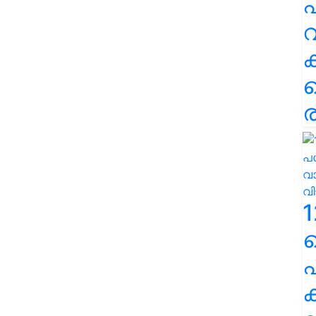
പ
വ
ര
1
പ
ക