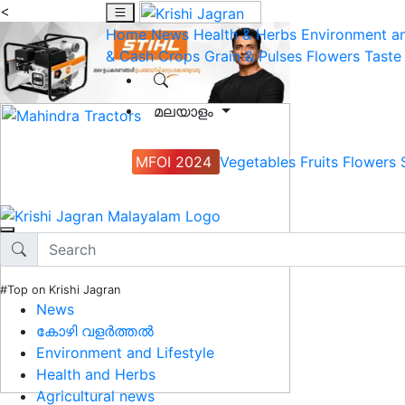
<
Home
News
Health & Herbs
Environment an
& Cash Crops
Grain & Pulses
Flowers
Taste
മലയാളം
MFOI 2024
Vegetables
Fruits
Flowers
#Top on Krishi Jagran
News
കോഴി വളർത്തൽ
Environment and Lifestyle
Health and Herbs
Agricultural news