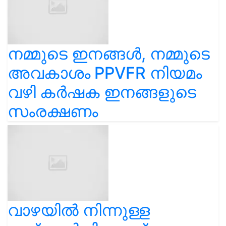
നമ്മുടെ ഇനങ്ങൾ, നമ്മുടെ
അവകാശം PPVFR നിയമം
വഴി കർഷക ഇനങ്ങളുടെ
സംരക്ഷണം
വാഴയിൽ നിന്നുള്ള