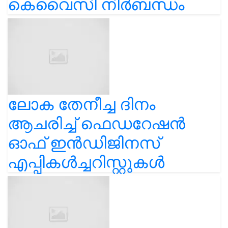
കെവൈസി നിർബന്ധം
ലോക തേനീച്ച ദിനം
ആചരിച്ച് ഫെഡറേഷൻ
ഓഫ് ഇൻഡിജിനസ്
എപ്പികൾച്ചറിസ്റ്റുകൾ