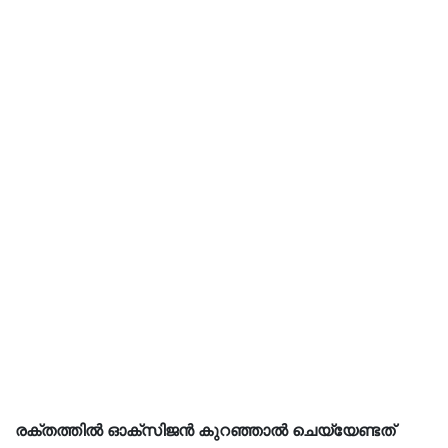
രക്തത്തിൽ ഓക്സിജൻ കുറഞ്ഞാൽ ചെയ്യേണ്ടത്