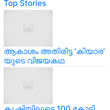
Top Stories
ആകാശം അതിരിട്ട 'കിയാര'
യുടെ വിജയകഥ
കൃഷിയിലൂടെ 100 കോടി