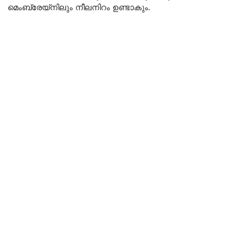
മെംബ്രേയ്നിലും നീലനിറം ഉണ്ടാകും.