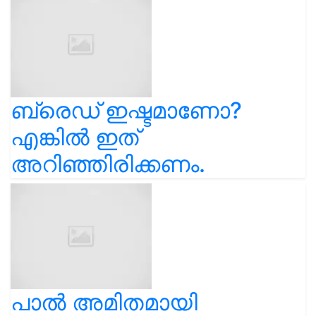
ബ്രെഡ് ഇഷ്ടമാണോ?
എങ്കിൽ ഇത്
അറിഞ്ഞിരിക്കണം.
പാല്‍ അമിതമായി