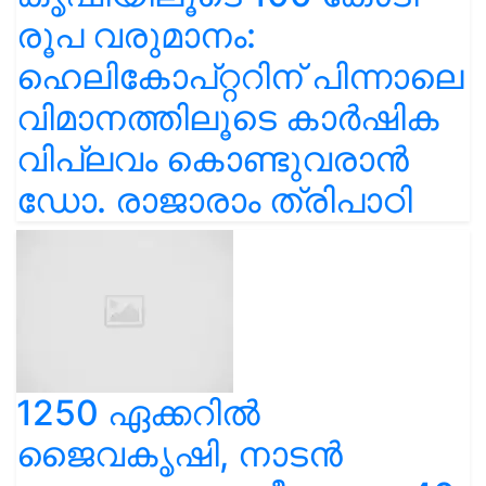
രൂപ വരുമാനം:
ഹെലികോപ്റ്ററിന് പിന്നാലെ
വിമാനത്തിലൂടെ കാർഷിക
വിപ്ലവം കൊണ്ടുവരാൻ
ഡോ. രാജാരാം ത്രിപാഠി
1250 ഏക്കറിൽ
ജൈവകൃഷി, നാടൻ