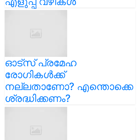
എളുപ്പ വഴികൾ
ഓട്സ് പ്രമേഹ
രോഗികൾക്ക്
നല്ലതാണോ? എന്തൊക്കെ
ശ്രദ്ധിക്കണം?