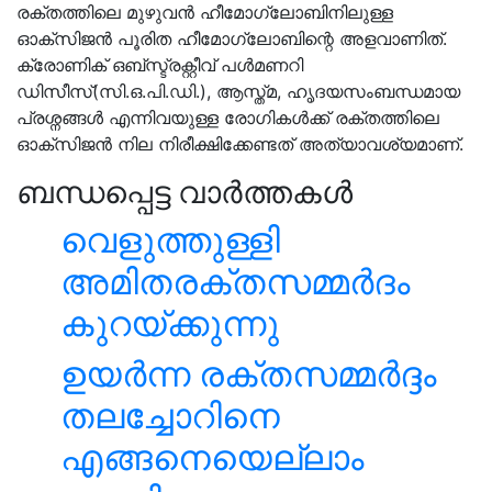
രക്തത്തിലെ മുഴുവൻ ഹീമോഗ്ലോബിനിലുള്ള
ഓക്സിജൻ പൂരിത ഹീമോഗ്ലോബിന്റെ അളവാണിത്.
ക്രോണിക് ഒബ്സ്ട്രക്റ്റീവ് പൾമണറി
ഡിസീസ്(സി.ഒ.പി.ഡി.), ആസ്ത്മ, ഹൃദയസംബന്ധമായ
പ്രശ്നങ്ങൾ എന്നിവയുള്ള രോഗികൾക്ക് രക്തത്തിലെ
ഓക്സിജൻ നില നിരീക്ഷിക്കേണ്ടത് അത്യാവശ്യമാണ്.
ബന്ധപ്പെട്ട വാർത്തകൾ
വെളുത്തുള്ളി
അമിതരക്തസമ്മര്‍ദം
കുറയ്ക്കുന്നു
ഉയർന്ന രക്തസമ്മർദ്ദം
തലച്ചോറിനെ
എങ്ങനെയെല്ലാം