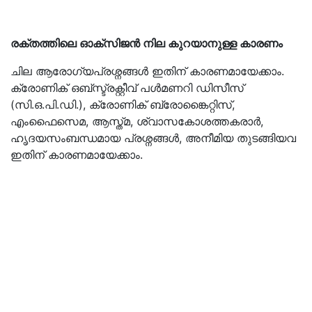
രക്തത്തിലെ ഓക്സിജൻ നില കുറയാനുള്ള കാരണം
ചില ആരോഗ്യപ്രശ്നങ്ങൾ ഇതിന് കാരണമായേക്കാം.
ക്രോണിക് ഒബ്സ്ട്രക്റ്റീവ് പൾമണറി ഡിസീസ്
(സി.ഒ.പി.ഡി.), ക്രോണിക് ബ്രോങ്കൈറ്റിസ്,
എംഫൈസെമ, ആസ്ത്മ, ശ്വാസകോശത്തകരാർ,
ഹൃദയസംബന്ധമായ പ്രശ്നങ്ങൾ, അനീമിയ തുടങ്ങിയവ
ഇതിന് കാരണമായേക്കാം.