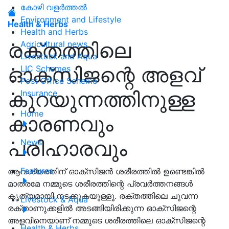
കോഴി വളർത്തൽ
Environment and Lifestyle
Health & Herbs
Health and Herbs
രക്തത്തിലെ
Agricultural news
Livestock and Aqua
ഓക്‌സിജന്റെ അളവ്
LIC Schemes
Post Office Scheme
കുറയുന്നത്തിനുള്ള
Insurance
Home
കാരണവും
പരിഹാരവും
News
Features
ആവശ്യത്തിന് ഓക്സിജൻ ശരീരത്തിൽ ഉണ്ടെങ്കിൽ
മാത്രമേ നമ്മുടെ ശരീരത്തിന്റെ പ്രവർത്തനങ്ങൾ
കൃത്യമായി നടക്കുകയുള്ളൂ. രക്തത്തിലെ ചുവന്ന
Livestock & Aqua
രക്താണുക്കളിൽ അടങ്ങിയിരിക്കുന്ന ഓക്സിജന്റെ
അളവിനെയാണ് നമ്മുടെ ശരീരത്തിലെ ഓക്സിജന്റെ
Health & Herbs