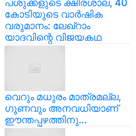
പശുക്കളുടെ ക്ഷീരശാല, 40
കോടിയുടെ വാർഷിക
വരുമാനം: ലേഖ്‌റാം
യാദവിന്റെ വിജയകഥ
വെറും മധുരം മാത്രമല്ല,
ഗുണവും അനവധിയാണ്
ഈന്തപ്പഴത്തിനു...