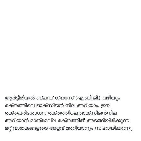
ആർട്ടീരിയൽ ബ്ലഡ് ഗ്യാസ് (എ.ബി.ജി.) വഴിയും
രക്തത്തിലെ ഓക്സിജൻ നില അറിയാം. ഈ
രക്തപരിശോധന രക്തത്തിലെ ഓക്സിജൻനില
അറിയാൻ മാത്രമല്ല രക്തത്തിൽ അടങ്ങിയിരിക്കുന്ന
മറ്റ് വാതകങ്ങളുടെ അളവ് അറിയാനും സഹായിക്കുന്നു