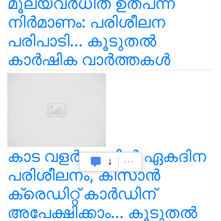
മൂല്യവർധിത ഉത്പന്ന
നിർമാണം: പരിശീലന
പരിപാടി... കൂടുതൽ
കാർഷിക വാർത്തകൾ
കാട വളര്‍ത്തലിൽ ഏകദിന
പരിശീലനം, കിസാൻ
ക്രെഡിറ്റ് കാർഡിന്
അപേക്ഷിക്കാം... കൂടുതൽ