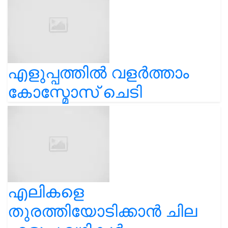
എളുപ്പത്തിൽ വളർത്താം
കോസ്മോസ് ചെടി
എലികളെ
തുരത്തിയോടിക്കാൻ ചില