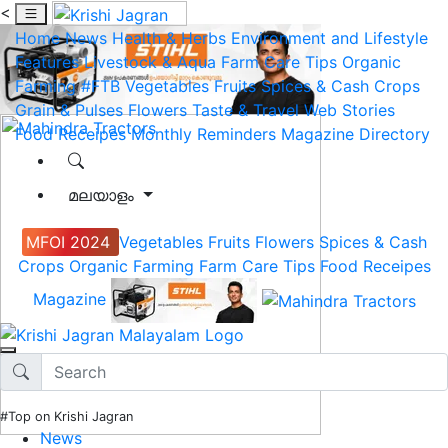
<
Home
News
Health & Herbs
Environment and Lifestyle
Features
Livestock & Aqua
Farm Care Tips
Organic
Farming
#FTB
Vegetables
Fruits
Spices & Cash Crops
Grain & Pulses
Flowers
Taste & Travel
Web Stories
Food Receipes
Monthly Reminders
Magazine
Directory
മലയാളം
MFOI 2024
Vegetables
Fruits
Flowers
Spices & Cash
Crops
Organic Farming
Farm Care Tips
Food Receipes
Magazine
#Top on Krishi Jagran
News