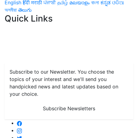
English
हिंदी
मराठी
ਪੰਜਾਬੀ
தமிழ்
മലയാളം
বাংলা
ಕನ್ನಡ
ଓଡିଆ
অসমীয়া
తెలుగు
Quick Links
Home
News
Health & Herbs
Environment and Lifestyle
Features
Livestock & Aqua
Farm Care Tips
Organic
Farming
#FTB
Vegetables
Fruits
Spices & Cash Crops
Grain & Pulses
Flowers
Taste & Travel
Food Receipes
Monthly Reminders
Subscribe to our Newsletter. You choose the
topics of your interest and we'll send you
handpicked news and latest updates based on
your choice.
Subscribe Newsletters