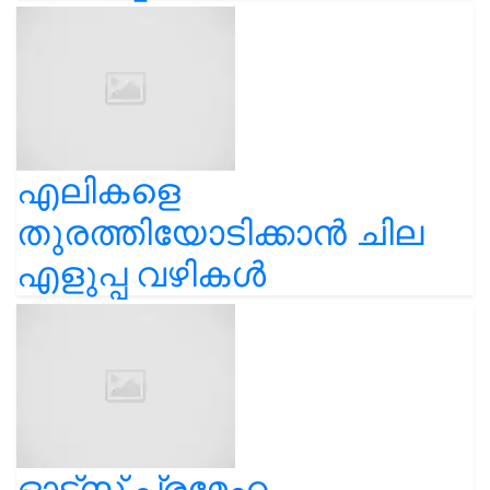
എലികളെ
തുരത്തിയോടിക്കാൻ ചില
എളുപ്പ വഴികൾ
ഓട്സ് പ്രമേഹ