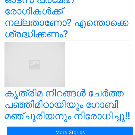
രോഗികൾക്ക്
നല്ലതാണോ? എന്തൊക്കെ
ശ്രദ്ധിക്കണം?
കൃത്രിമ നിറങ്ങൾ ചേർത്ത
പഞ്ഞിമിഠായിയും ഗോബി
മഞ്ചൂരിയനും നിരോധിച്ചു!!
More Stories