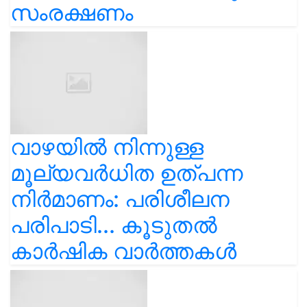
സംരക്ഷണം
വാഴയിൽ നിന്നുള്ള
മൂല്യവർധിത ഉത്പന്ന
നിർമാണം: പരിശീലന
പരിപാടി... കൂടുതൽ
കാർഷിക വാർത്തകൾ