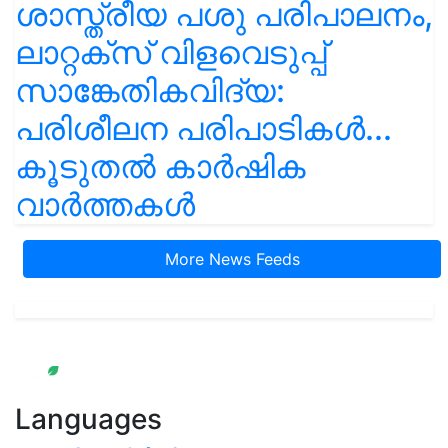
ശാസ്ത്രീയ പശു പരിപാലനം,
ലാറ്റക്സ് വിളവെടുപ്പ്
സാങ്കേതികവിദ്യ:
പരിശീലന പരിപാടികൾ...
കൂടുതൽ കാർഷിക
വാർത്തകൾ
More News Feeds
Languages