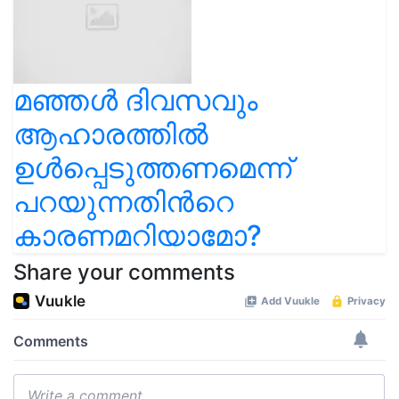
മഞ്ഞൾ ദിവസവും
ആഹാരത്തിൽ
ഉൾപ്പെടുത്തണമെന്ന്
പറയുന്നതിൻറെ
കാരണമറിയാമോ?
Share your comments