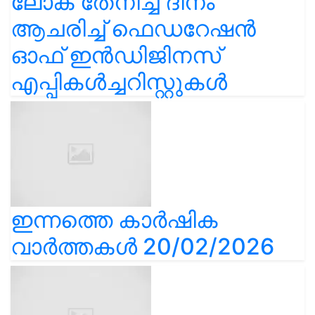
ലോക തേനീച്ച ദിനം
ആചരിച്ച് ഫെഡറേഷൻ
ഓഫ് ഇൻഡിജിനസ്
എപ്പികൾച്ചറിസ്റ്റുകൾ
ഇന്നത്തെ കാർഷിക
വാർത്തകൾ 20/02/2026