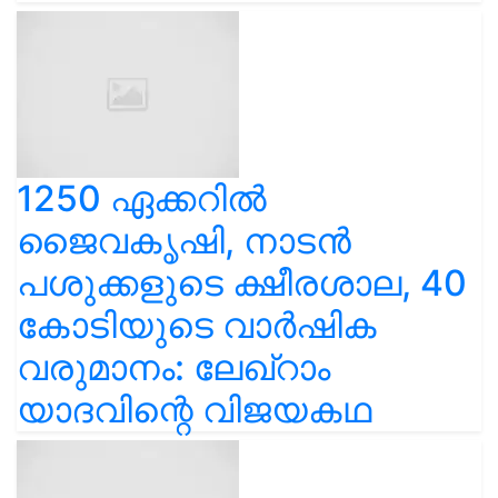
1250 ഏക്കറിൽ
ജൈവകൃഷി, നാടൻ
പശുക്കളുടെ ക്ഷീരശാല, 40
കോടിയുടെ വാർഷിക
വരുമാനം: ലേഖ്‌റാം
യാദവിന്റെ വിജയകഥ