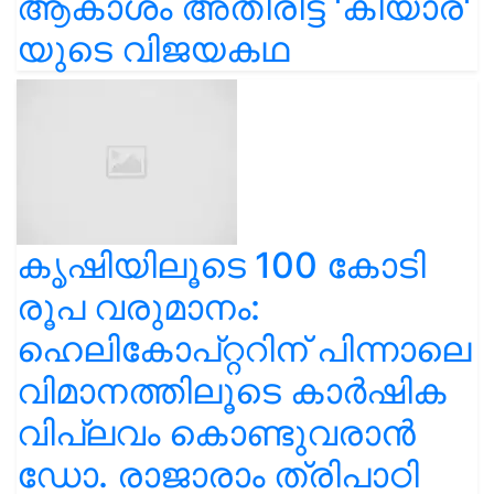
ആകാശം അതിരിട്ട 'കിയാര'
യുടെ വിജയകഥ
കൃഷിയിലൂടെ 100 കോടി
രൂപ വരുമാനം:
ഹെലികോപ്റ്ററിന് പിന്നാലെ
വിമാനത്തിലൂടെ കാർഷിക
വിപ്ലവം കൊണ്ടുവരാൻ
ഡോ. രാജാരാം ത്രിപാഠി