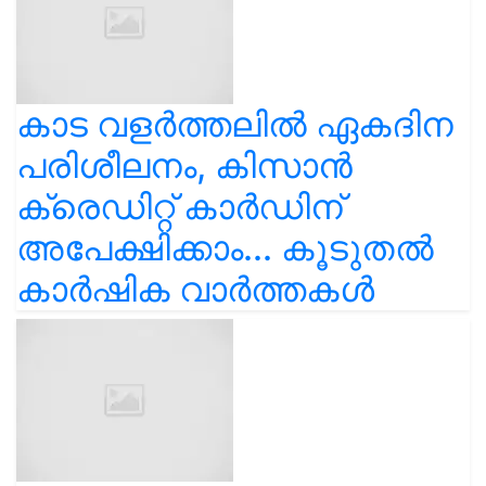
കാട വളര്‍ത്തലിൽ ഏകദിന
പരിശീലനം, കിസാൻ
ക്രെഡിറ്റ് കാർഡിന്
അപേക്ഷിക്കാം... കൂടുതൽ
കാർഷിക വാർത്തകൾ