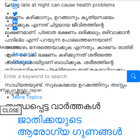
Eating late at night can cause health problems
ഭക്ഷണം കഴിക്കാനും, ഉറങ്ങാനും കൃത്യസമയം
പാലിക്കുക എന്നത് ചിട്ടയായ ജീവിതത്തിന്റെ
ലക്ഷണമാണ്. പ്രഭാത ഭക്ഷണം ഒരിക്കലും ഒഴിവാക്കാന്‍
പാടില്ല എന്ന് പറയുന്ന പോലെത്തന്നെയാണ്
അത്താഴം നേരത്തെയാക്കുക എന്നതും. കാരണം രാത്രി
More Links
About Us
ഏറെ വൈകി ഭക്ഷണം കഴിക്കുന്നത് ശരീരത്തെ
Contact
പ്രതികൂലമായിട്ടാണ് ബാധിക്കുക. ശരീരത്തിന്റെ
സ്വാഭാവികമായ പ്രക്രിയയെ ഇത് തകരാറിലാക്കും.
ശരീരത്തിലെ hormone കളെ വരെ ഇത് ബാധിക്കാന്‍
സാധ്യതയുണ്ട്. സുഖകരമായ ഉറക്കത്തിനും തടസ്സം
#Top on Krishi Jagran
സൃഷ്ടിക്കും.
More Topics
ബന്ധപ്പെട്ട വാർത്തകൾ
CLOSE
ജാതിക്കയുടെ
ആരോഗ്യ ഗുണങ്ങൾ