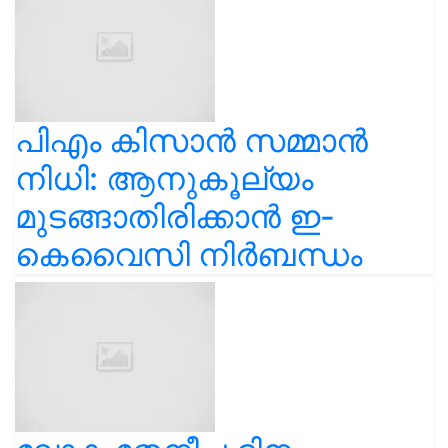
പിഎം കിസാൻ സമ്മാൻ
നിധി: ആനുകൂല്യം
മുടങ്ങാതിരിക്കാൻ ഇ-
കെവൈസി നിർബന്ധം