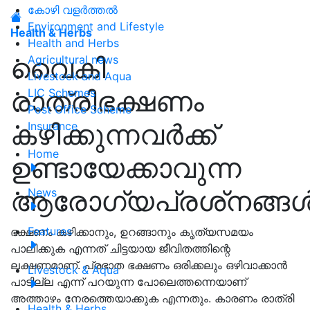
കോഴി വളർത്തൽ
Environment and Lifestyle
Health & Herbs
Health and Herbs
വൈകി
Agricultural news
Livestock and Aqua
രാത്രിഭക്ഷണം
LIC Schemes
Post Office Scheme
കഴിക്കുന്നവർക്ക്
Insurance
Home
ഉണ്ടായേക്കാവുന്ന
ആരോഗ്യപ്രശ്‌നങ്ങള്
News
Features
ഭക്ഷണം കഴിക്കാനും, ഉറങ്ങാനും കൃത്യസമയം
പാലിക്കുക എന്നത് ചിട്ടയായ ജീവിതത്തിന്റെ
ലക്ഷണമാണ്. പ്രഭാത ഭക്ഷണം ഒരിക്കലും ഒഴിവാക്കാന്‍
Livestock & Aqua
പാടില്ല എന്ന് പറയുന്ന പോലെത്തന്നെയാണ്
അത്താഴം നേരത്തെയാക്കുക എന്നതും. കാരണം രാത്രി
Health & Herbs