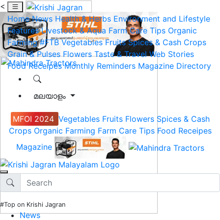
<
Home
News
Health & Herbs
Environment and Lifestyle
Features
Livestock & Aqua
Farm Care Tips
Organic
Farming
#FTB
Vegetables
Fruits
Spices & Cash Crops
Grain & Pulses
Flowers
Taste & Travel
Web Stories
Food Receipes
Monthly Reminders
Magazine
Directory
മലയാളം
MFOI 2024
Vegetables
Fruits
Flowers
Spices & Cash
Crops
Organic Farming
Farm Care Tips
Food Receipes
Magazine
#Top on Krishi Jagran
News