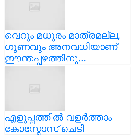
വെറും മധുരം മാത്രമല്ല,
ഗുണവും അനവധിയാണ്
ഈന്തപ്പഴത്തിനു...
എളുപ്പത്തിൽ വളർത്താം
കോസ്മോസ് ചെടി