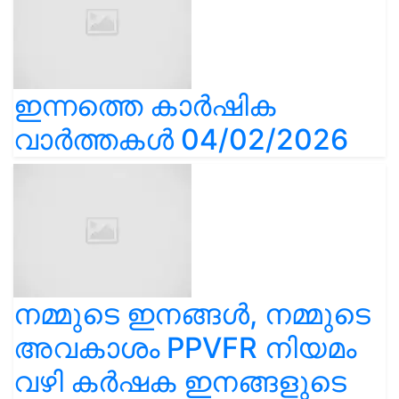
ഇന്നത്തെ കാർഷിക
വാർത്തകൾ 04/02/2026
നമ്മുടെ ഇനങ്ങൾ, നമ്മുടെ
അവകാശം PPVFR നിയമം
വഴി കർഷക ഇനങ്ങളുടെ