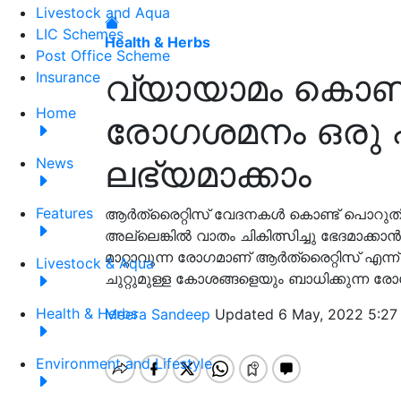
Livestock and Aqua
LIC Schemes
Health & Herbs
Post Office Scheme
വ്യായാമം കൊണ്ട്
Insurance
Home
രോഗശമനം ഒരു 
ലഭ്യമാക്കാം
News
Features
ആർത്രൈറ്റിസ് വേദനകൾ കൊണ്ട് പൊറുതിമു
അല്ലെങ്കിൽ വാതം ചികിത്സിച്ചു ഭേദമാക്കാൻ 
മാറ്റാവുന്ന രോഗമാണ് ആർത്രൈറ്റിസ് എന്ന
Livestock & Aqua
ചുറ്റുമുള്ള കോശങ്ങളെയും ബാധിക്കുന്ന ര
Health & Herbs
Meera Sandeep
Updated 6 May, 2022 5:27
Environment and Lifestyle