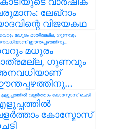
കോടിയുടെ വാർഷിക
രുമാനം: ലേഖ്‌റാം
യാദവിന്റെ വിജയകഥ
െറും മധുരം
ാത്രമല്ല, ഗുണവും
അനവധിയാണ്
ന്തപ്പഴത്തിനു...
ളുപ്പത്തിൽ
ളർത്താം കോസ്മോസ്
ചെടി