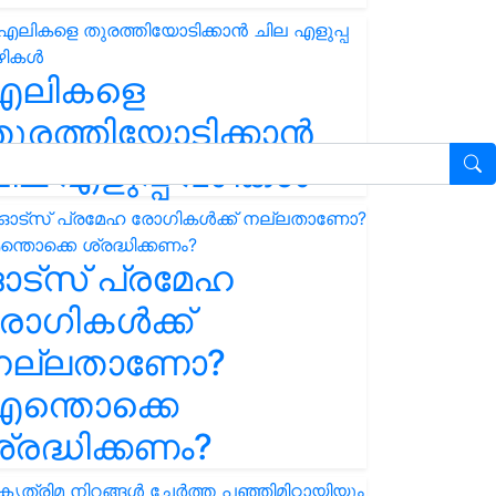
എലികളെ
ുരത്തിയോടിക്കാൻ
ില എളുപ്പ വഴികൾ
ഓട്സ് പ്രമേഹ
ോഗികൾക്ക്
നല്ലതാണോ?
ന്തൊക്കെ
്രദ്ധിക്കണം?