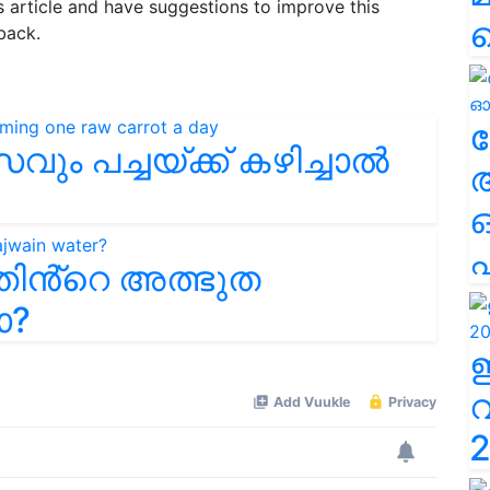
is article and have suggestions to improve this
back.
ല
സവും പച്ചയ്ക്ക് കഴിച്ചാൽ
എ
തിൻ്റെ അത്ഭുത
ാ?
2