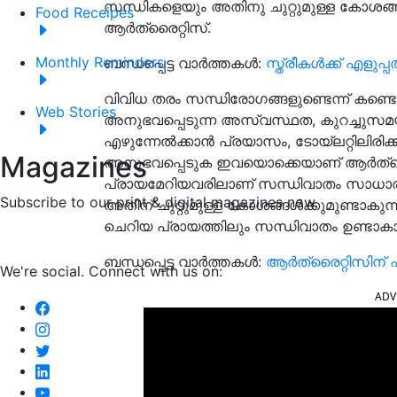
സന്ധികളെയും അതിനു ചുറ്റുമുള്ള കോശങ
Food Receipes
ആര്‍ത്രൈറ്റിസ്.
Monthly Reminders
ബന്ധപ്പെട്ട വാർത്തകൾ:
സ്ത്രീകള്‍ക്ക് എളു
വിവിധ തരം സന്ധിരോഗങ്ങളുണ്ടെന്ന് കണ്ടെത്
Web Stories
അനുഭവപ്പെടുന്ന അസ്വസ്ഥത, കുറച്ചുസമയം 
എഴുന്നേൽക്കാൻ പ്രയാസം, ടോയ്‌ലറ്റിലിരിക്ക
Magazines
അനുഭവപ്പെടുക ഇവയൊക്കെയാണ് ആർത്രൈറ
പ്രായമേറിയവരിലാണ് സന്ധിവാതം സാധാരണ
Subscribe to our print & digital magazines now.
അതിന് ചുറ്റുമുള്ള കോശങ്ങള്‍ക്കുമുണ്ടാകു
ചെറിയ പ്രായത്തിലും സന്ധിവാതം ഉണ്ടാക
ബന്ധപ്പെട്ട വാർത്തകൾ:
ആർത്രൈറ്റിസിന്
We're social. Connect with us on:
ADV