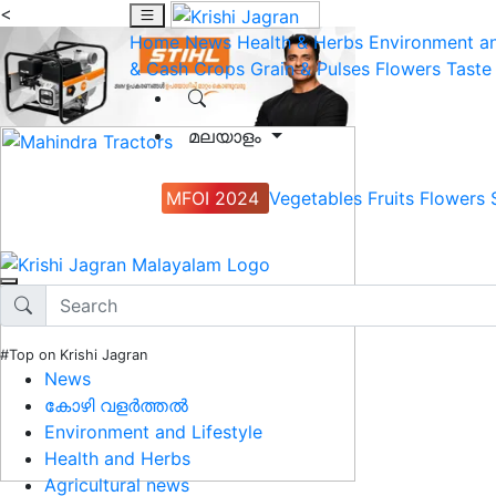
<
Home
News
Health & Herbs
Environment an
& Cash Crops
Grain & Pulses
Flowers
Taste
മലയാളം
MFOI 2024
Vegetables
Fruits
Flowers
#Top on Krishi Jagran
News
കോഴി വളർത്തൽ
Environment and Lifestyle
Health and Herbs
Agricultural news