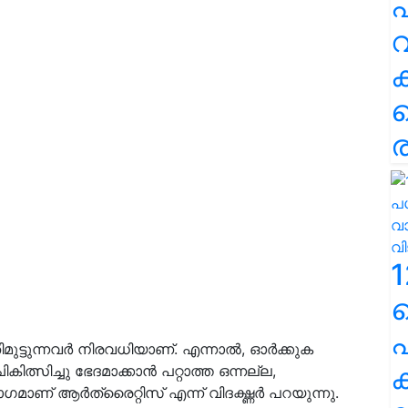
പ
വ
ര
1
പ
ട്ടുന്നവർ നിരവധിയാണ്. എന്നാൽ, ഓർക്കുക
ക
ത്സിച്ചു ഭേദമാക്കാൻ പറ്റാത്ത ഒന്നല്ല,
​ഗ​മാണ് ആർത്രൈറ്റിസ് എന്ന് വിദഗ്ദ്ധർ പറയുന്നു.