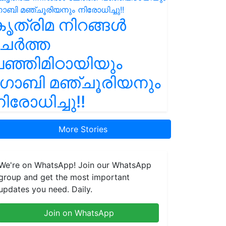
ൃത്രിമ നിറങ്ങൾ
ചേർത്ത
ഞ്ഞിമിഠായിയും
ഗോബി മഞ്ചൂരിയനും
ിരോധിച്ചു!!
More Stories
We're on WhatsApp! Join our WhatsApp
group and get the most important
updates you need. Daily.
Join on WhatsApp