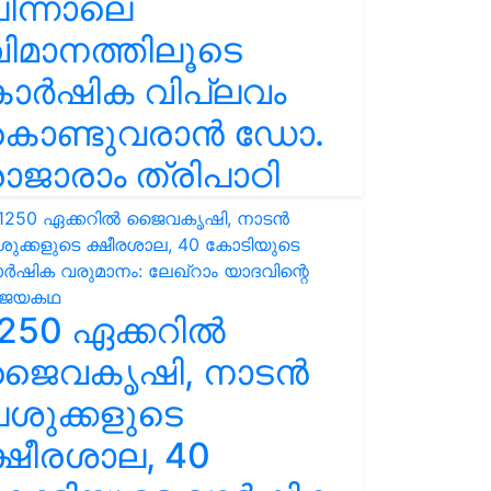
ിന്നാലെ
ിമാനത്തിലൂടെ
കാർഷിക വിപ്ലവം
കൊണ്ടുവരാൻ ഡോ.
ാജാരാം ത്രിപാഠി
250 ഏക്കറിൽ
ജൈവകൃഷി, നാടൻ
ശുക്കളുടെ
്ഷീരശാല, 40