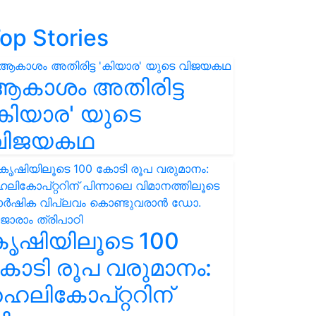
op Stories
ആകാശം അതിരിട്ട
കിയാര' യുടെ
വിജയകഥ
കൃഷിയിലൂടെ 100
ോടി രൂപ വരുമാനം:
െലികോപ്റ്ററിന്