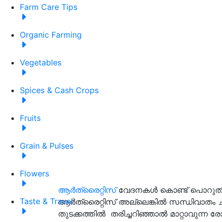
Farm Care Tips
Organic Farming
Vegetables
Spices & Cash Crops
Fruits
Grain & Pulses
Flowers
ആർത്രൈറ്റിസ്
വേദനകൾ കൊണ്ട് പൊറുതിമു
Taste & Travel
ആർത്രൈറ്റിസ് അല്ലെങ്കിൽ സന്ധിവാതം ചികി
തുടക്കത്തിൽ തരിച്ചറിഞ്ഞാൽ മാറ്റാവുന്ന രോ