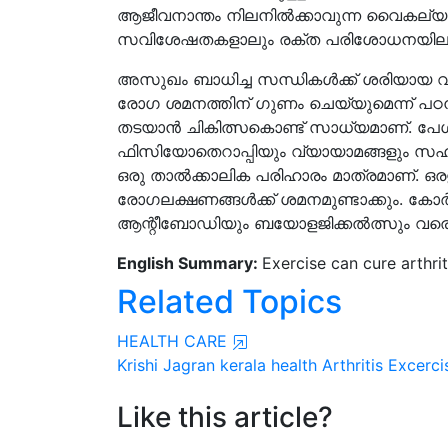
ആജീവനാന്തം നിലനില്‍ക്കാവുന്ന വൈകല്യങ്
സവിശേഷതകളാലും രക്ത പരിശോധനയിലൂട
അസുഖം ബാധിച്ച സന്ധികള്‍ക്ക് ശരിയായ വ്
രോഗ ശമനത്തിന് ഗുണം ചെയ്യുമെന്ന് പഠനങ്ങള്
തടയാന്‍ ചികിത്സകൊണ്ട് സാധ്യമാണ്. പേശ
ഫിസിയോതെറാപ്പിയും വ്യായാമങ്ങളും സഹ
ഒരു താല്‍ക്കാലിക പരിഹാരം മാത്രമാണ്. ഒര
രോഗലക്ഷണങ്ങള്‍ക്ക് ശമനമുണ്ടാക്കും. കോര
ആന്റീബോഡിയും ബയോളജിക്കല്‍ത്സും വരെയുള്
English Summary:
Exercise can cure arthri
Related Topics
HEALTH CARE
Krishi Jagran
kerala
health
Arthritis
Excerci
Like this article?