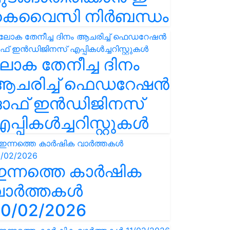
കെവൈസി നിർബന്ധം
ോക തേനീച്ച ദിനം
ആചരിച്ച് ഫെഡറേഷൻ
ഓഫ് ഇൻഡിജിനസ്
പ്പികൾച്ചറിസ്റ്റുകൾ
ഇന്നത്തെ കാർഷിക
വാർത്തകൾ
0/02/2026