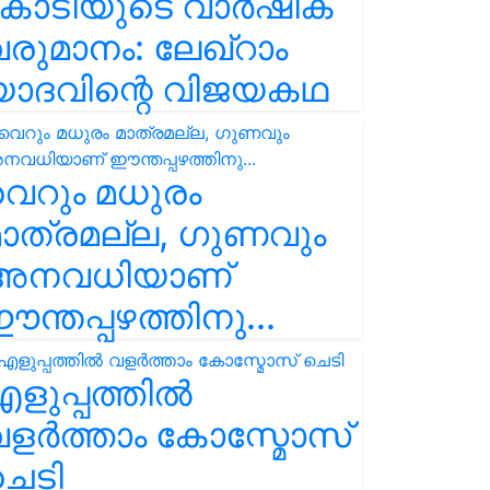
കോടിയുടെ വാർഷിക
രുമാനം: ലേഖ്‌റാം
യാദവിന്റെ വിജയകഥ
െറും മധുരം
ാത്രമല്ല, ഗുണവും
അനവധിയാണ്
ന്തപ്പഴത്തിനു...
ളുപ്പത്തിൽ
ളർത്താം കോസ്മോസ്
ചെടി