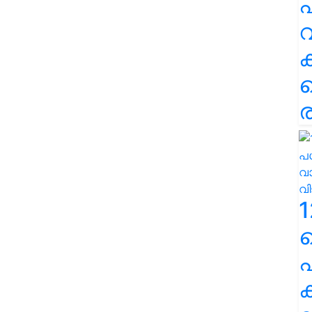
പ
വ
ര
1
പ
ക