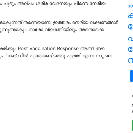
ഇളം ചൂടും അല്പം ശരീര വേദനയും പിന്നെ നേരിയ
ക
ടാകുന്നത് തന്നെയാണ്. ഇത്തരം നേരിയ ലക്ഷണങ്ങൾ
്കുന്നുണ്ടാകും. ഓരോ വ്യക്തിയിലും അതൊക്കെ
പ
 ശരിക്കും Post Vaccination Response ആണ്‌. ഈ
യും. വാക്സിൻ എത്തേണ്ടിടത്തു എത്തി എന്ന സൂചന.
ന