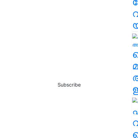
വ
വ
മ
Subscribe
ഈ
എ
വ