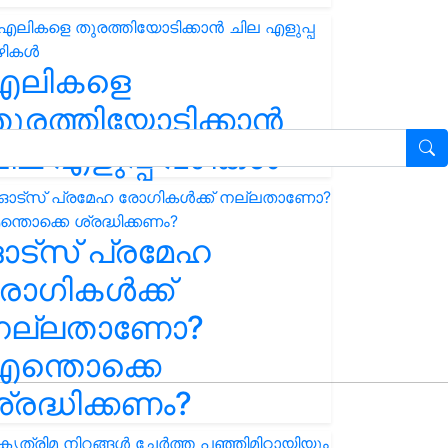
എലികളെ
ുരത്തിയോടിക്കാൻ
ില എളുപ്പ വഴികൾ
ഓട്സ് പ്രമേഹ
ോഗികൾക്ക്
നല്ലതാണോ?
ന്തൊക്കെ
്രദ്ധിക്കണം?