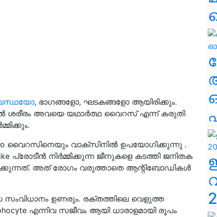
ല
അവസ്ഥയോ
, ഭാഗങ്ങളോ, ഘടകങ്ങളോ ആയിരിക്കും.
എ
നാൽ ശരീരം അവയെ യഥാർത്ഥ വൈറസ് എന്ന് കരുതി
ിക്കും.
eno വൈറസിനെയും വാക്സിനിൽ ഉപയോഗിക്കുന്നു .
്രോടീൻ നിർമ്മിക്കുന്ന ജീനുകളെ കടത്തി ജനിതക
ിക്കുന്നത്. അത് രോഗം വരുത്താതെ ആന്റിബോഡികൾ
2
 സംവിധാനം ഉണരും. രക്തത്തിലെ വെളുത്ത
phocyte എന്നിവ സജീവം ആയി ധാരാളമായി രൂപം