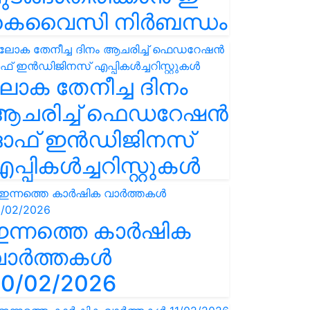
കെവൈസി നിർബന്ധം
ോക തേനീച്ച ദിനം
ആചരിച്ച് ഫെഡറേഷൻ
ഓഫ് ഇൻഡിജിനസ്
പ്പികൾച്ചറിസ്റ്റുകൾ
ഇന്നത്തെ കാർഷിക
വാർത്തകൾ
0/02/2026