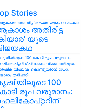
op Stories
ആകാശം അതിരിട്ട
കിയാര' യുടെ
വിജയകഥ
കൃഷിയിലൂടെ 100
ോടി രൂപ വരുമാനം:
െലികോപ്റ്ററിന്