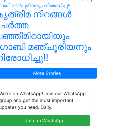
ൃത്രിമ നിറങ്ങൾ
ചേർത്ത
ഞ്ഞിമിഠായിയും
ഗോബി മഞ്ചൂരിയനും
ിരോധിച്ചു!!
More Stories
We're on WhatsApp! Join our WhatsApp
group and get the most important
updates you need. Daily.
Join on WhatsApp