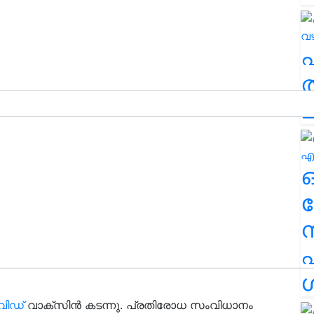
ത
ച
ര
എ
ശ
വിഡ്
വാക്സിൻ കടന്നു. പ്രതിരോധ സംവിധാനം