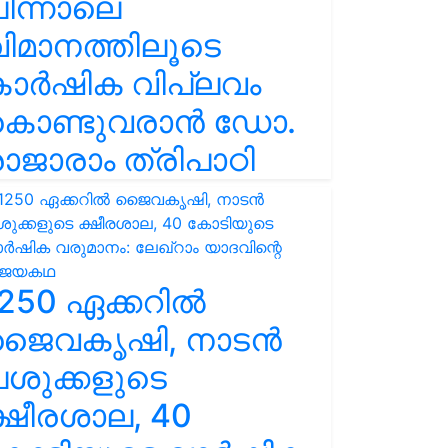
ിന്നാലെ
ിമാനത്തിലൂടെ
കാർഷിക വിപ്ലവം
കൊണ്ടുവരാൻ ഡോ.
ാജാരാം ത്രിപാഠി
250 ഏക്കറിൽ
ജൈവകൃഷി, നാടൻ
ശുക്കളുടെ
്ഷീരശാല, 40