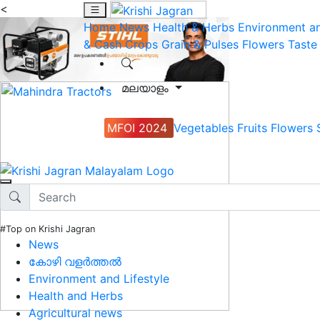
<
Home
News
Health & Herbs
Environment an
& Cash Crops
Grain & Pulses
Flowers
Taste
മലയാളം
MFOI 2024
Vegetables
Fruits
Flowers
#Top on Krishi Jagran
News
കോഴി വളർത്തൽ
Environment and Lifestyle
Health and Herbs
Agricultural news