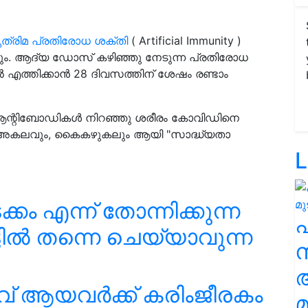
ത്രിമ പ്രതിരോധ ശക്തി
( Artificial Immunity )
ക്കും. ആദ്യ ഡോസ് കഴിഞ്ഞു നേടുന്ന പ്രതിരോധ
ൽ എത്തിക്കാൻ 28 ദിവസത്തിന് ശേഷം രണ്ടാം
 ആന്റിബോഡികൾ നിറഞ്ഞു ശരീരം കോവിഡിനെ
, അകലവും, കൈകഴുകലും ആയി "സാദ്ധ്യതാ
L
ം എന്ന് തോന്നിക്കുന്ന
ടിൽ തന്നെ ചെയ്യാവുന്ന
സ
വ് ആയവർക്ക് കരിംജീരകം
മ