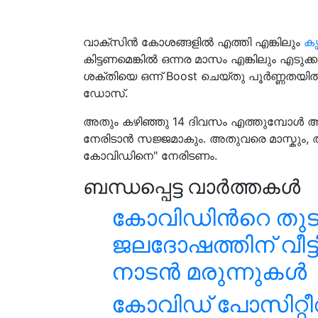
വാക്സിൻ കോശങ്ങളിൽ എത്തി എങ്കിലും
കൃ
കിട്ടണമെങ്കിൽ ഒന്നര മാസം എങ്കിലും എടു
ശക്തിയെ ഒന്ന് Boost ചെയ്തു പൂർണ്ണതയി
ഡോസ്.
അതും കഴിഞ്ഞു 14 ദിവസം എത്തുമ്പോൾ
നേരിടാൻ സജ്ജമാകും. അതുവരെ മാസ്കും
കോവിഡിനെ" നേരിടണം.
ബന്ധപ്പെട്ട വാർത്തകൾ
കോവിഡിൻറെ തുടക്ക
ജലദോഷത്തിന് വീട്
നാടൻ മരുന്നുകൾ
കോവിഡ് പോസിറ്റീ