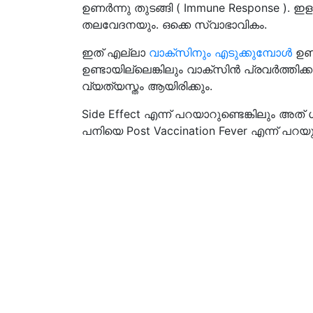
ഉണർന്നു തുടങ്ങി ( Immune Response ). 
തലവേദനയും. ഒക്കെ സ്വാഭാവികം.
ഇത് എല്ലാ
വാക്സിനും എടുക്കുമ്പോൾ
ഉണ്
ഉണ്ടായില്ലെങ്കിലും വാക്സിൻ പ്രവർത്തിക
വ്യത്യസ്തം ആയിരിക്കും.
Side Effect എന്ന് പറയാറുണ്ടെങ്കിലും അത്
പനിയെ Post Vaccination Fever എന്ന് പറ