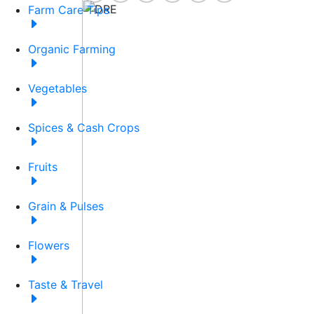
Farm Care Tips
Organic Farming
Vegetables
Spices & Cash Crops
Fruits
Grain & Pulses
Flowers
Taste & Travel