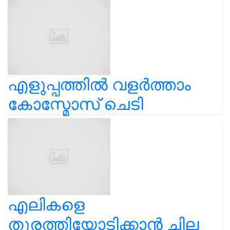
എളുപ്പത്തിൽ വളർത്താം
കോസ്മോസ് ചെടി
എലികളെ
തുരത്തിയോടിക്കാൻ ചില