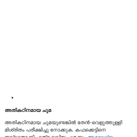
അതികഠിനമായ ചുമ
അതികഠിനമായ ചുമയുണ്ടങ്കിൽ തേന്‍-വെളുത്തുള്ളി
മിശ്രിതം പരീക്ഷിച്ചു നോക്കുക. കഫക്കെട്ടിനെ