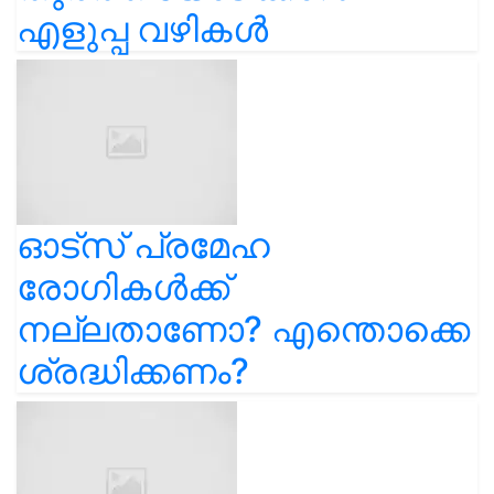
എളുപ്പ വഴികൾ
ഓട്സ് പ്രമേഹ
രോഗികൾക്ക്
നല്ലതാണോ? എന്തൊക്കെ
ശ്രദ്ധിക്കണം?