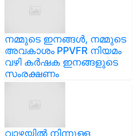
നമ്മുടെ ഇനങ്ങൾ, നമ്മുടെ
അവകാശം PPVFR നിയമം
വഴി കർഷക ഇനങ്ങളുടെ
സംരക്ഷണം
വാഴയിൽ നിന്നുള്ള