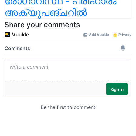
രോഗാവസ്ഥ - പരിഹാരം
അക്യുപങ്ചറിൽ
Share your comments