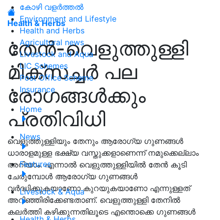
കോഴി വളർത്തൽ
Environment and Lifestyle
Health & Herbs
Health and Herbs
തേൻ-വെളുത്തുള്ളി
Agricultural news
Livestock and Aqua
മിക്സച്ചർ പല
LIC Schemes
Post Office Scheme
രോഗങ്ങൾക്കും
Insurance
Home
പ്രതിവിധി
News
വെളുത്തുള്ളിയും തേനും ആരോഗ്യ ഗുണങ്ങള്‍
ധാരാളമുള്ള ഭക്ഷ്യ വസ്തുക്കളാണെന്ന്‌ നമുക്കെല്ലാം
Features
അറിയാം. എന്നാല്‍ വെളുത്തുള്ളിയില്‍ തേന്‍ കൂടി
ചേരുമ്പോള്‍ ആരോഗ്യ ഗുണങ്ങള്‍
വര്‍ദ്ധിക്കുകയാണോ കുറയുകയാണോ എന്നുള്ളത്
Livestock & Aqua
അറിഞ്ഞിരിക്കേണ്ടതാണ്. വെളുത്തുള്ളി തേനിൽ
കലർത്തി കഴിക്കുന്നതിലൂടെ എന്തൊക്കെ ഗുണങ്ങള്‍
Health & Herbs