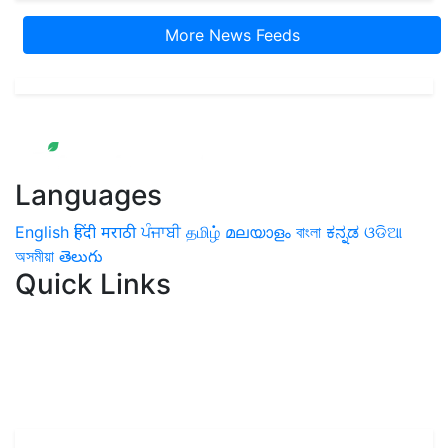
More News Feeds
Languages
English
हिंदी
मराठी
ਪੰਜਾਬੀ
தமிழ்
മലയാളം
বাংলা
ಕನ್ನಡ
ଓଡିଆ
অসমীয়া
తెలుగు
Quick Links
Home
News
Health & Herbs
Environment and Lifestyle
Features
Livestock & Aqua
Farm Care Tips
Organic
Farming
#FTB
Vegetables
Fruits
Spices & Cash Crops
Grain & Pulses
Flowers
Taste & Travel
Food Receipes
Monthly Reminders