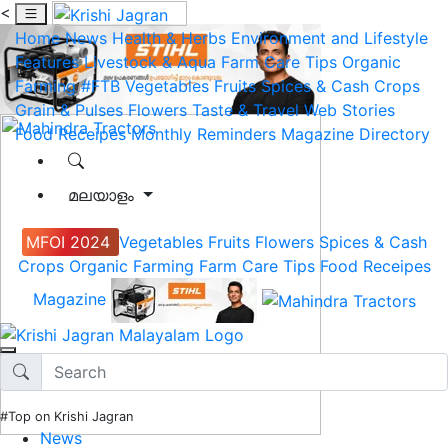
<
Home
News
Health & Herbs
Environment and Lifestyle
Features
Livestock & Aqua
Farm Care Tips
Organic
Farming
#FTB
Vegetables
Fruits
Spices & Cash Crops
Grain & Pulses
Flowers
Taste & Travel
Web Stories
Food Receipes
Monthly Reminders
Magazine
Directory
മലയാളം
MFOI 2024
Vegetables
Fruits
Flowers
Spices & Cash
Crops
Organic Farming
Farm Care Tips
Food Receipes
Magazine
#Top on Krishi Jagran
News