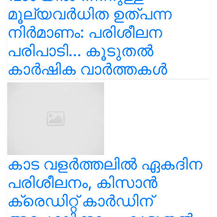
മൂല്യവർധിത ഉത്പന്ന
നിർമാണം: പരിശീലന
പരിപാടി... കൂടുതൽ
കാർഷിക വാർത്തകൾ
കാട വളര്‍ത്തലിൽ ഏകദിന
പരിശീലനം, കിസാൻ
ക്രെഡിറ്റ് കാർഡിന്