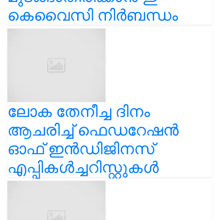
കെവൈസി നിർബന്ധം
ലോക തേനീച്ച ദിനം
ആചരിച്ച് ഫെഡറേഷൻ
ഓഫ് ഇൻഡിജിനസ്
എപ്പികൾച്ചറിസ്റ്റുകൾ