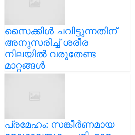
സൈക്കിൾ ചവിട്ടുന്നതിന്
അനുസരിച്ച് ശരീര
നിലയിൽ വരുതേണ്ട
മാറ്റങ്ങൾ
പ്രമേഹം: സങ്കീർണമായ