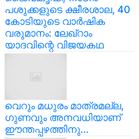
പശുക്കളുടെ ക്ഷീരശാല, 40
കോടിയുടെ വാർഷിക
വരുമാനം: ലേഖ്‌റാം
യാദവിന്റെ വിജയകഥ
വെറും മധുരം മാത്രമല്ല,
ഗുണവും അനവധിയാണ്
ഈന്തപ്പഴത്തിനു...