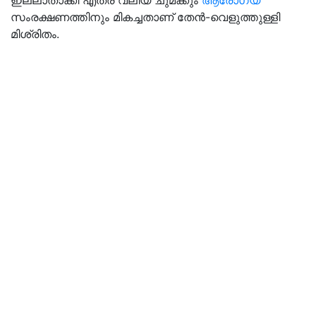
ഇല്ലാതാക്കി എത്ര വലിയ ചുമക്കും
ആരോഗ്യ
സംരക്ഷണത്തിനും മികച്ചതാണ് തേന്‍-വെളുത്തുള്ളി
മിശ്രിതം.