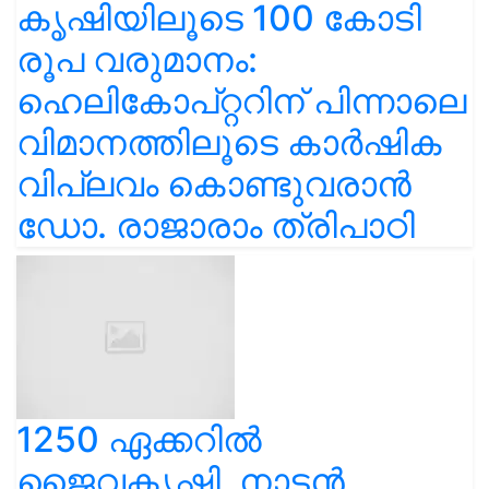
കൃഷിയിലൂടെ 100 കോടി
രൂപ വരുമാനം:
ഹെലികോപ്റ്ററിന് പിന്നാലെ
വിമാനത്തിലൂടെ കാർഷിക
വിപ്ലവം കൊണ്ടുവരാൻ
ഡോ. രാജാരാം ത്രിപാഠി
1250 ഏക്കറിൽ
ജൈവകൃഷി, നാടൻ