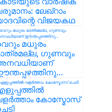
കോടിയുടെ വാർഷിക
രുമാനം: ലേഖ്‌റാം
യാദവിന്റെ വിജയകഥ
െറും മധുരം
ാത്രമല്ല, ഗുണവും
അനവധിയാണ്
ന്തപ്പഴത്തിനു...
ളുപ്പത്തിൽ
ളർത്താം കോസ്മോസ്
ചെടി