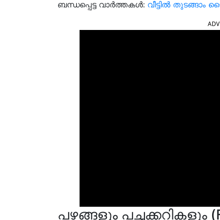
ബന്ധപ്പെട്ട വാർത്തകൾ:
വീട്ടിൽ തുടങ്ങാം ജ
ADV
പഴങ്ങളും പച്ചക്കറികളും