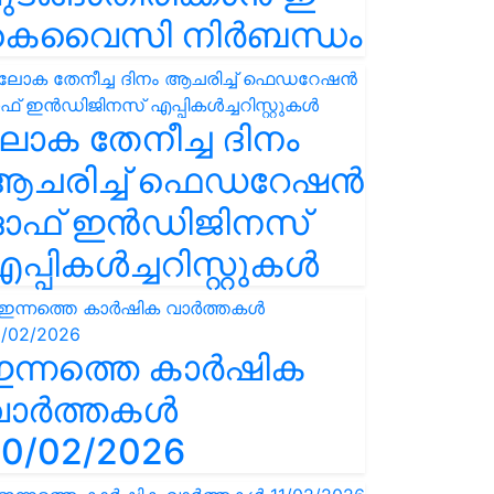
കെവൈസി നിർബന്ധം
ോക തേനീച്ച ദിനം
ആചരിച്ച് ഫെഡറേഷൻ
ഓഫ് ഇൻഡിജിനസ്
പ്പികൾച്ചറിസ്റ്റുകൾ
ഇന്നത്തെ കാർഷിക
വാർത്തകൾ
0/02/2026