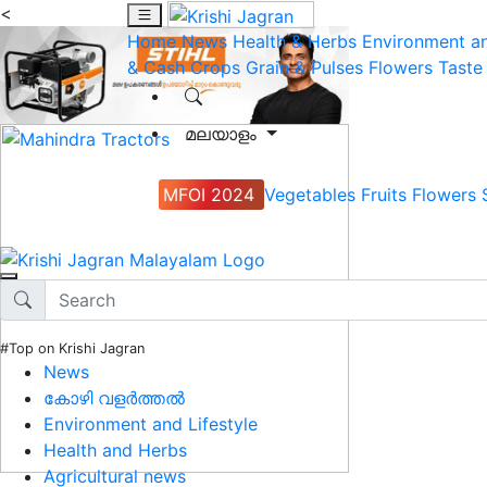
<
Home
News
Health & Herbs
Environment an
& Cash Crops
Grain & Pulses
Flowers
Taste
മലയാളം
MFOI 2024
Vegetables
Fruits
Flowers
#Top on Krishi Jagran
News
കോഴി വളർത്തൽ
Environment and Lifestyle
Health and Herbs
Agricultural news