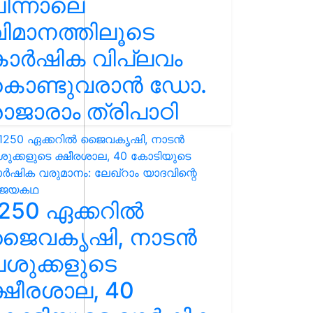
ിന്നാലെ
ിമാനത്തിലൂടെ
കാർഷിക വിപ്ലവം
കൊണ്ടുവരാൻ ഡോ.
ാജാരാം ത്രിപാഠി
250 ഏക്കറിൽ
ജൈവകൃഷി, നാടൻ
ശുക്കളുടെ
്ഷീരശാല, 40