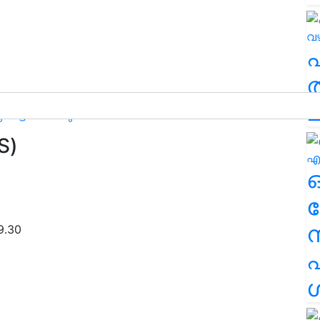
ത
ച
നിട്ട് നിൽക്കും മഞ്ഞൾ
S)
ര
9.30
എ
ശ