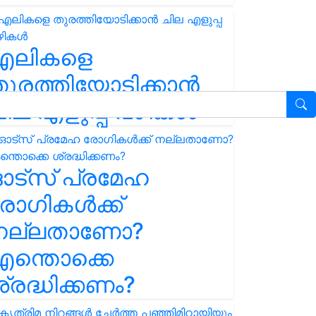
എലികളെ
ുരത്തിയോടിക്കാൻ
ില എളുപ്പ വഴികൾ
ഓട്സ് പ്രമേഹ
ോഗികൾക്ക്
നല്ലതാണോ?
ന്തൊക്കെ
്രദ്ധിക്കണം?