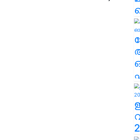
-32.07
kg-40.93
ല
g-39.57
എ
g-67.58
 kg -48.75
g-42.07
2
62.21