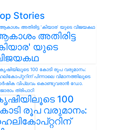
op Stories
ആകാശം അതിരിട്ട
കിയാര' യുടെ
വിജയകഥ
കൃഷിയിലൂടെ 100
ോടി രൂപ വരുമാനം:
െലികോപ്റ്ററിന്