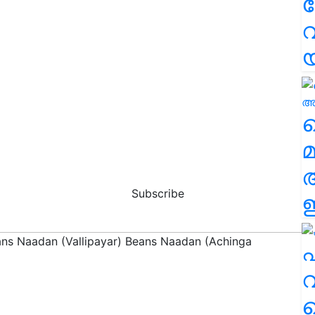
വ
വ
മ
Subscribe
ഈ
ans Naadan (Vallipayar) Beans Naadan (Achinga
എ
വ
ടിക