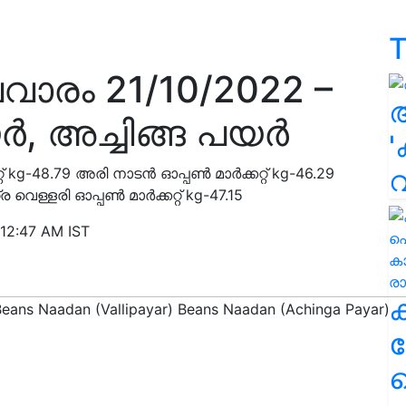
T
വാരം 21/10/2022 –
ർ, അച്ചിങ്ങ പയർ
'
റ് kg-48.79 അരി നാടൻ ഓപ്പൺ മാർക്കറ്റ് kg-46.29
ര വെള്ളരി ഓപ്പൺ മാർക്കറ്റ് kg-47.15
12:47 AM IST
ക
ഹ