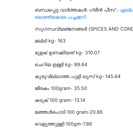
ബന്ധപ്പെട്ട വാർത്തകൾ: ഗ്രീൻ പീസ് :
എല്ലാ
ശൈത്യകാല പച്ചക്കറി
സുഗന്ധവ്യഞ്ജനങ്ങൾ (SPICES AND CON
മല്ലി kg- 163
മുളക് ഉണക്കിയത് kg- 310.07
ചെറിയ ഉള്ളി kg- 
കുരുവില്ലാത്ത പുളി ലൂസ് kg- 145.64
ജീരകം 100gram- 35.50
കടുക് 100 gram- 13.14
മഞ്ഞൾപൊടി 100 gram-20.86
വെളുത്തുള്ളി 100gm-7.86