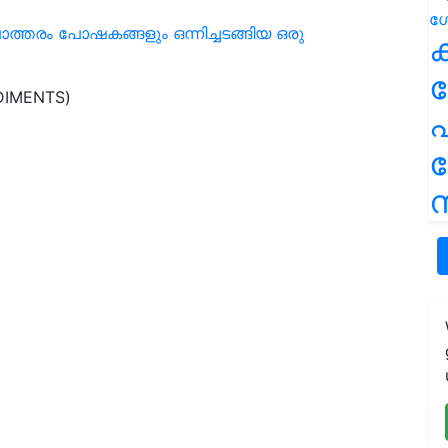
ത്തരം പോഷകങ്ങളും ഒന്നിച്ചടങ്ങിയ ഒരു
ക
DIMENTS)
പ
ന
89.64