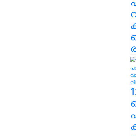
പ
വ
ര
1
പ
ക