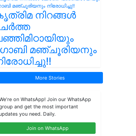
ൃത്രിമ നിറങ്ങൾ
ചേർത്ത
ഞ്ഞിമിഠായിയും
ഗോബി മഞ്ചൂരിയനും
ിരോധിച്ചു!!
More Stories
We're on WhatsApp! Join our WhatsApp
group and get the most important
updates you need. Daily.
Join on WhatsApp