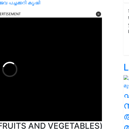
ൈവ പച്ചക്കറി കൃഷി
ERTISEMENT
L
സ
 (FRUITS AND VEGETABLES)
മ