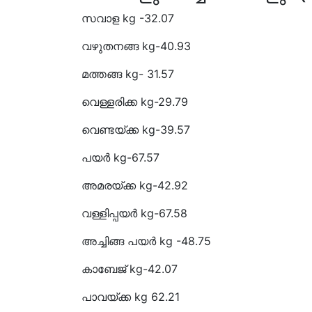
സവാള kg 
വഴുതനങ്ങ 
മത്തങ്ങ kg- 31.57
വെള്ളരിക്ക kg-29.79
വെണ്ടയ്ക്ക k
പയർ kg-67.57
അമരയ്ക്ക kg-42.92
വള്ളിപ്പയർ k
അച്ചിങ്ങ പയർ
കാബേജ് k
പാവയ്ക്ക kg 