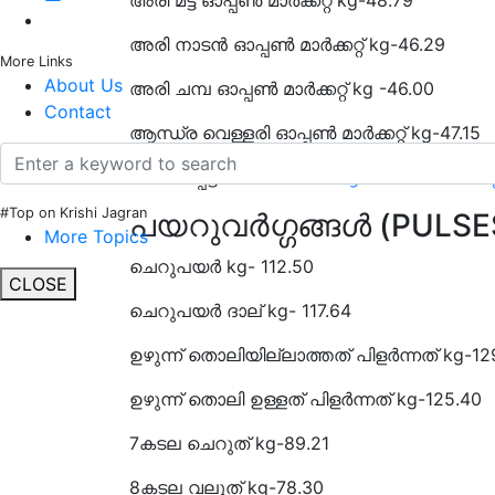
അരി മട്ട ഓപ്പൺ മാർക്കറ്റ് kg-48.79
അരി നാടൻ ഓപ്പൺ മാർക്കറ്റ് kg-46.29
More Links
About Us
അരി ചമ്പ ഓപ്പൺ മാർക്കറ്റ് kg -46.00
Contact
ആന്ധ്ര വെള്ളരി ഓപ്പൺ മാർക്കറ്റ് kg-47.15
ബന്ധപ്പെട്ട വാർത്തകൾ:
ആരോഗ്യത്തിൽ മുന്
#Top on Krishi Jagran
പയറുവർഗ്ഗങ്ങൾ (PULSE
More Topics
ചെറുപയർ kg- 112.50
CLOSE
ചെറുപയർ ദാല് kg- 117.64
ഉഴുന്ന് തൊലിയില്ലാത്തത് പിളർന്നത് kg-12
ഉഴുന്ന് തൊലി ഉള്ളത് പിളർന്നത് kg-125.40
7കടല ചെറുത് kg-89.21
8കടല വലുത് kg-78.30