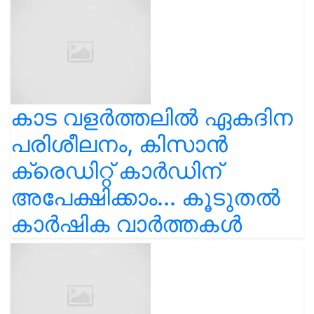
കാട വളര്‍ത്തലിൽ ഏകദിന
പരിശീലനം, കിസാൻ
ക്രെഡിറ്റ് കാർഡിന്
അപേക്ഷിക്കാം... കൂടുതൽ
കാർഷിക വാർത്തകൾ