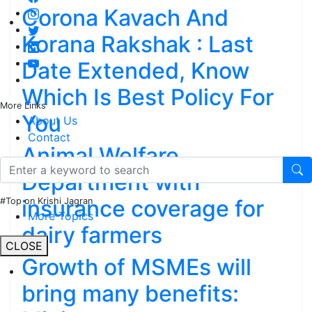
Corona Kavach And
Korana Rakshak : Last
Date Extended, Know
Which Is Best Policy For
More Links
You
About Us
Contact
Animal Welfare
Department with
insurance coverage for
#Top on Krishi Jagran
More Topics
dairy farmers
CLOSE
Growth of MSMEs will
bring many benefits: