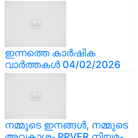
ഇന്നത്തെ കാർഷിക
വാർത്തകൾ 04/02/2026
നമ്മുടെ ഇനങ്ങൾ, നമ്മുടെ
അവകാശം PPVFR നിയമം