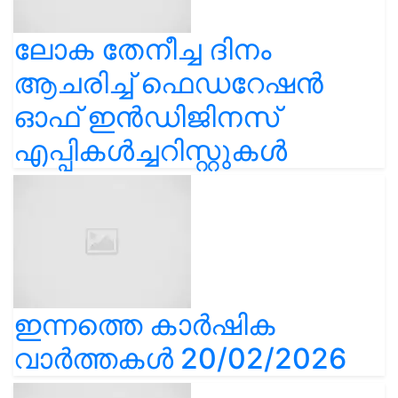
ലോക തേനീച്ച ദിനം
ആചരിച്ച് ഫെഡറേഷൻ
ഓഫ് ഇൻഡിജിനസ്
എപ്പികൾച്ചറിസ്റ്റുകൾ
ഇന്നത്തെ കാർഷിക
വാർത്തകൾ 20/02/2026