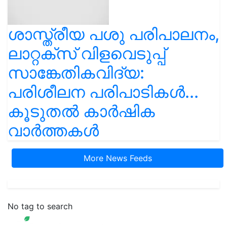
ശാസ്ത്രീയ പശു പരിപാലനം,
ലാറ്റക്സ് വിളവെടുപ്പ്
സാങ്കേതികവിദ്യ:
പരിശീലന പരിപാടികൾ...
കൂടുതൽ കാർഷിക
വാർത്തകൾ
More News Feeds
No tag to search