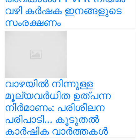
വഴി കർഷക ഇനങ്ങളുടെ
സംരക്ഷണം
വാഴയിൽ നിന്നുള്ള
മൂല്യവർധിത ഉത്പന്ന
നിർമാണം: പരിശീലന
പരിപാടി... കൂടുതൽ
കാർഷിക വാർത്തകൾ