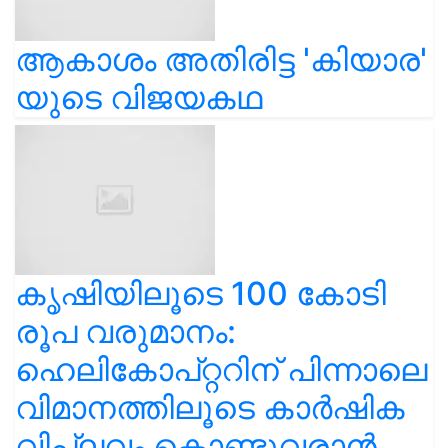
ആകാശം അതിരിട്ട 'കിയാര'
യുടെ വിജയകഥ
കൃഷിയിലൂടെ 100 കോടി
രൂപ വരുമാനം:
ഹെലികോപ്റ്ററിന് പിന്നാലെ
വിമാനത്തിലൂടെ കാർഷിക
വിപ്ലവം കൊണ്ടുവരാൻ