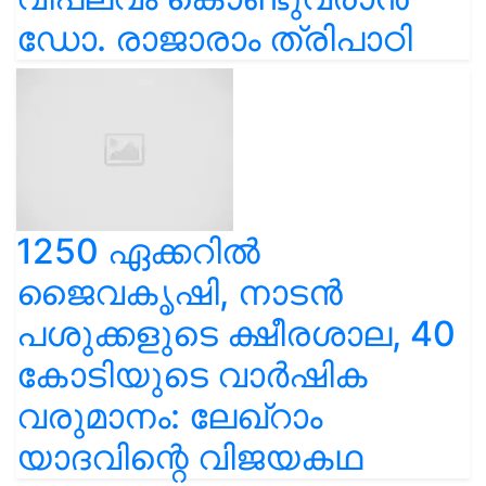
ഡോ. രാജാരാം ത്രിപാഠി
1250 ഏക്കറിൽ
ജൈവകൃഷി, നാടൻ
പശുക്കളുടെ ക്ഷീരശാല, 40
കോടിയുടെ വാർഷിക
വരുമാനം: ലേഖ്‌റാം
യാദവിന്റെ വിജയകഥ