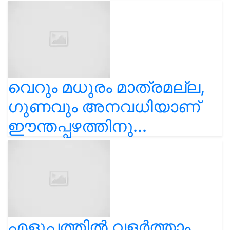
വെറും മധുരം മാത്രമല്ല,
ഗുണവും അനവധിയാണ്
ഈന്തപ്പഴത്തിനു...
എളുപ്പത്തിൽ വളർത്താം