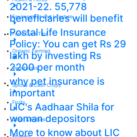
2021-22. 55,778
beneficiaries will benefit
Environment and Lifestyle
Postal Life Insurance
Farm Care Tips
Policy: You can get Rs 29
Organic Farming
lakh by investing Rs
2200 per month
Vegetables
why pet insurance is
Spices & Cash Crops
important
Fruits
LIC's Aadhaar Shila for
woman depositors
Grain & Pulses
More to know about LIC
Flowers