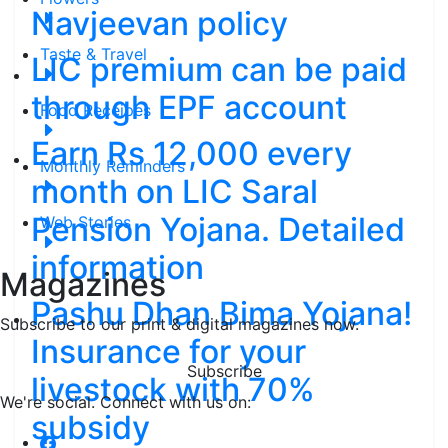
Navjeevan policy
Taste & Travel
LIC premium can be paid
through EPF account
Food Receipes
Earn Rs 12,000 every
Monthly Reminders
month on LIC Saral
Pension Yojana. Detailed
Web Stories
information
Magazines
Pashu Dhan Bima Yojana!
Subscribe to our print & digital magazines now.
Insurance for your
Subscribe
livestock with 70%
We're social. Connect with us on:
subsidy