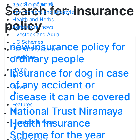
കോഴി വളർത്തൽ
Search for:
insurance
Environment and Lifestyle
Health and Herbs
policy
Agricultural news
Livestock and Aqua
LIC Schemes
new insurance policy for
Post Office Scheme
ordinary people
Insurance
Home
Insurance for dog in case
of any accident or
News
disease it can be covered
Features
National Trust Niramaya
Health Insurance
Livestock & Aqua
Scheme for the year
Health & Herbs