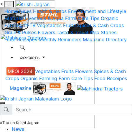
<
Home
News
Health & Herbs
Environment and Lifestyle
Features
Livestock & Aqua
Farm Care Tips
Organic
Farming
#FTB
Vegetables
Fruits
Spices & Cash Crops
Grain & Pulses
Flowers
Taste & Travel
Web Stories
Food Receipes
Monthly Reminders
Magazine
Directory
മലയാളം
MFOI 2024
Vegetables
Fruits
Flowers
Spices & Cash
Crops
Organic Farming
Farm Care Tips
Food Receipes
Magazine
#Top on Krishi Jagran
News