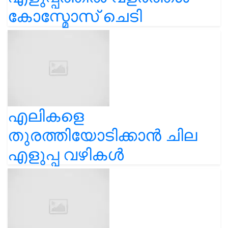
കോസ്മോസ് ചെടി
എലികളെ
തുരത്തിയോടിക്കാൻ ചില
എളുപ്പ വഴികൾ