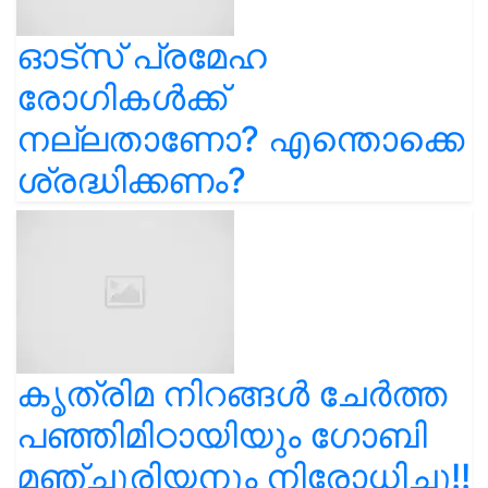
ഓട്സ് പ്രമേഹ
രോഗികൾക്ക്
നല്ലതാണോ? എന്തൊക്കെ
ശ്രദ്ധിക്കണം?
കൃത്രിമ നിറങ്ങൾ ചേർത്ത
പഞ്ഞിമിഠായിയും ഗോബി
മഞ്ചൂരിയനും നിരോധിച്ചു!!