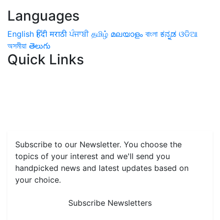
Languages
English
हिंदी
मराठी
ਪੰਜਾਬੀ
தமிழ்
മലയാളം
বাংলা
ಕನ್ನಡ
ଓଡିଆ
অসমীয়া
తెలుగు
Quick Links
Home
News
Health & Herbs
Environment and Lifestyle
Features
Livestock & Aqua
Farm Care Tips
Organic
Farming
#FTB
Vegetables
Fruits
Spices & Cash Crops
Grain & Pulses
Flowers
Taste & Travel
Food Receipes
Monthly Reminders
Subscribe to our Newsletter. You choose the
topics of your interest and we'll send you
handpicked news and latest updates based on
your choice.
Subscribe Newsletters