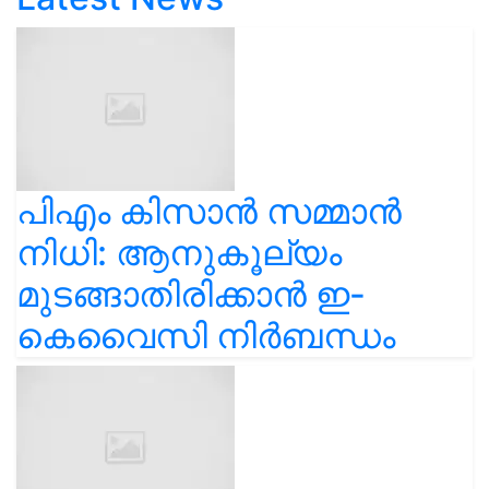
പിഎം കിസാൻ സമ്മാൻ
നിധി: ആനുകൂല്യം
മുടങ്ങാതിരിക്കാൻ ഇ-
കെവൈസി നിർബന്ധം