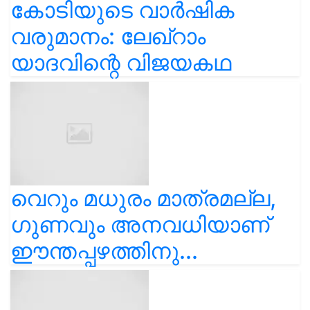
കോടിയുടെ വാർഷിക
വരുമാനം: ലേഖ്‌റാം
യാദവിന്റെ വിജയകഥ
വെറും മധുരം മാത്രമല്ല,
ഗുണവും അനവധിയാണ്
ഈന്തപ്പഴത്തിനു...