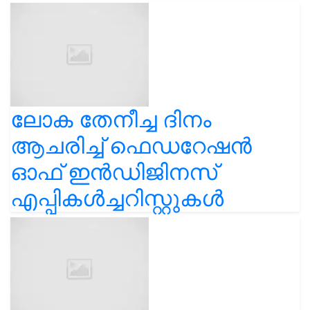
ലോക തേനീച്ച ദിനം
ആചരിച്ച് ഫെഡറേഷൻ
ഓഫ് ഇൻഡിജിനസ്
എപ്പികൾച്ചറിസ്റ്റുകൾ