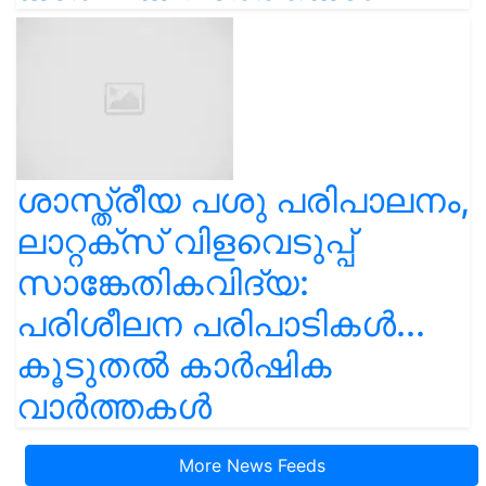
ശാസ്ത്രീയ പശു പരിപാലനം,
ലാറ്റക്സ് വിളവെടുപ്പ്
സാങ്കേതികവിദ്യ:
പരിശീലന പരിപാടികൾ...
കൂടുതൽ കാർഷിക
വാർത്തകൾ
More News Feeds