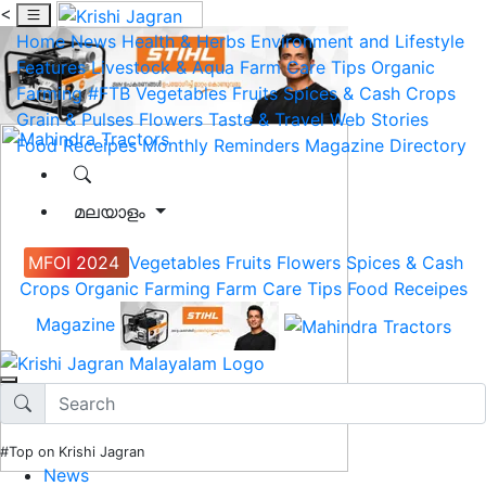
<
Home
News
Health & Herbs
Environment and Lifestyle
Features
Livestock & Aqua
Farm Care Tips
Organic
Farming
#FTB
Vegetables
Fruits
Spices & Cash Crops
Grain & Pulses
Flowers
Taste & Travel
Web Stories
Food Receipes
Monthly Reminders
Magazine
Directory
മലയാളം
MFOI 2024
Vegetables
Fruits
Flowers
Spices & Cash
Crops
Organic Farming
Farm Care Tips
Food Receipes
Magazine
#Top on Krishi Jagran
News