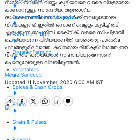
സമയം ഇവരില്‍ വണ്ണം കൂടിയവരെ വളരെ വിരളമായെ
കാണാറുള്ളു. സൗന്ദര്യ, ആരോഗ്യ
Environment and Lifestyle
സംരക്ഷണത്തിനെല്ലാം ഇവര്‍ക്ക് ഇവരുടേതായ
വിദ്യകളുണ്ട്. ഇതില്‍ ഒന്നാണ് വെളളം കുടിച്ച് തടി
ചുരുക്കുന്ന ജാപ്പനീസ് ടെക്‌നിക്. വളരെ സിംപിളായി
Farm Care Tips
ചെയ്യാവുന്ന വിദ്യയാണിത്. യാതൊരു പാര്‍ശ്വ
ഫലങ്ങളുമില്ലാത്ത, കഠിനമായ രീതികളില്ലാത്ത ഈ
Organic Farming
വിദ്യ തടി കുറയ്ക്കാന്‍ സഹായിക്കുമെന്നാണ്
പൊതുവേയുളള വിലയിരുത്തല്‍.
Vegetables
Meera Sandeep
Updated 11 November, 2020 6:00 AM IST
Spices & Cash Crops
Fruits
Grain & Pulses
Flowers