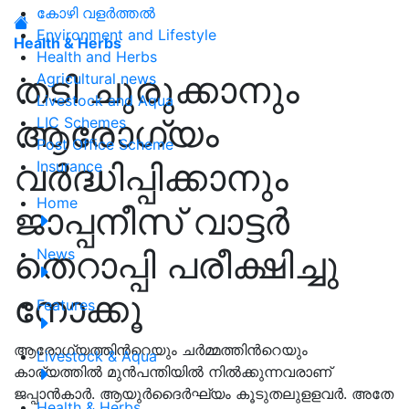
കോഴി വളർത്തൽ
Environment and Lifestyle
Health & Herbs
Health and Herbs
തടി ചുരുക്കാനും
Agricultural news
Livestock and Aqua
ആരോഗ്യം
LIC Schemes
Post Office Scheme
വർദ്ധിപ്പിക്കാനും
Insurance
Home
ജാപ്പനീസ് വാട്ടര്‍
തെറാപ്പി പരീക്ഷിച്ചു
News
നോക്കൂ
Features
ആരോഗ്യത്തിൻറെയും ചര്‍മ്മത്തിൻറെയും
Livestock & Aqua
കാര്യത്തില്‍ മുന്‍പന്തിയില്‍ നില്‍ക്കുന്നവരാണ്
ജപ്പാന്‍കാര്‍. ആയുര്‍ദൈര്‍ഘ്യം കൂടുതലുളളവര്‍. അതേ
Health & Herbs