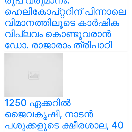
രൂപ വരുമാനം:
ഹെലികോപ്റ്ററിന് പിന്നാലെ
വിമാനത്തിലൂടെ കാർഷിക
വിപ്ലവം കൊണ്ടുവരാൻ
ഡോ. രാജാരാം ത്രിപാഠി
1250 ഏക്കറിൽ
ജൈവകൃഷി, നാടൻ
പശുക്കളുടെ ക്ഷീരശാല, 40