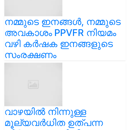
നമ്മുടെ ഇനങ്ങൾ, നമ്മുടെ
അവകാശം PPVFR നിയമം
വഴി കർഷക ഇനങ്ങളുടെ
സംരക്ഷണം
വാഴയിൽ നിന്നുള്ള
മൂല്യവർധിത ഉത്പന്ന