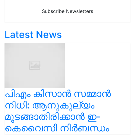
Subscribe Newsletters
Latest News
പിഎം കിസാൻ സമ്മാൻ
നിധി: ആനുകൂല്യം
മുടങ്ങാതിരിക്കാൻ ഇ-
കെവൈസി നിർബന്ധം