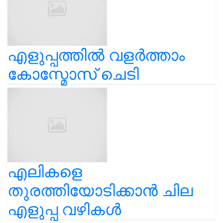
എളുപ്പത്തിൽ വളർത്താം
കോസ്മോസ് ചെടി
എലികളെ
തുരത്തിയോടിക്കാൻ ചില
എളുപ്പ വഴികൾ