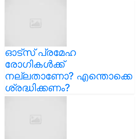
ഓട്സ് പ്രമേഹ
രോഗികൾക്ക്
നല്ലതാണോ? എന്തൊക്കെ
ശ്രദ്ധിക്കണം?