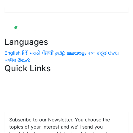
Languages
English
हिंदी
मराठी
ਪੰਜਾਬੀ
தமிழ்
മലയാളം
বাংলা
ಕನ್ನಡ
ଓଡିଆ
অসমীয়া
తెలుగు
Quick Links
Home
News
Health & Herbs
Environment and Lifestyle
Features
Livestock & Aqua
Farm Care Tips
Organic
Farming
#FTB
Vegetables
Fruits
Spices & Cash Crops
Grain & Pulses
Flowers
Taste & Travel
Food Receipes
Monthly Reminders
Subscribe to our Newsletter. You choose the
topics of your interest and we'll send you