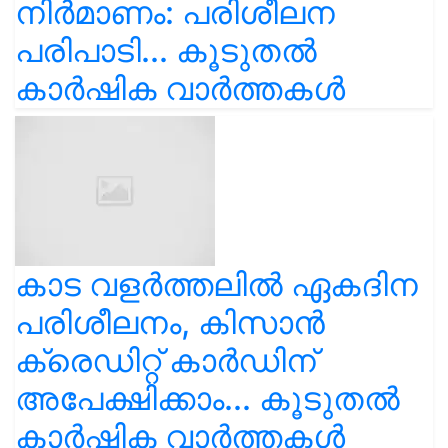
നിർമാണം: പരിശീലന
പരിപാടി... കൂടുതൽ
കാർഷിക വാർത്തകൾ
കാട വളര്‍ത്തലിൽ ഏകദിന
പരിശീലനം, കിസാൻ
ക്രെഡിറ്റ് കാർഡിന്
അപേക്ഷിക്കാം... കൂടുതൽ
കാർഷിക വാർത്തകൾ