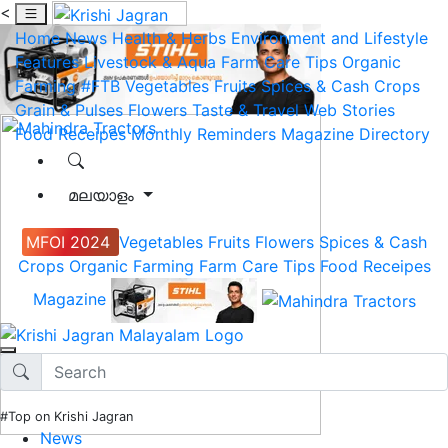
<
Home
News
Health & Herbs
Environment and Lifestyle
Features
Livestock & Aqua
Farm Care Tips
Organic
Farming
#FTB
Vegetables
Fruits
Spices & Cash Crops
Grain & Pulses
Flowers
Taste & Travel
Web Stories
Food Receipes
Monthly Reminders
Magazine
Directory
മലയാളം
MFOI 2024
Vegetables
Fruits
Flowers
Spices & Cash
Crops
Organic Farming
Farm Care Tips
Food Receipes
Magazine
#Top on Krishi Jagran
News