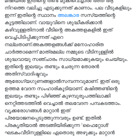
മഷിയിൽ ഇതിന്റെ തണ്ട് മുക്കിവെച്ചാൽ അത് ആ
നിറത്തെ വലിച്ചു എടുക്കുന്നത് കാണാം. പല വീടുകളിലും
ഇന്ന് ഇതിന്റെ സ്ഥാനം
അലങ്കാര
സസ്യത്തിന്റെ
കൂട്ടത്തിലാണ്. വായുവിനെ ശുദ്ധീകരിക്കാൻ
കഴിവുള്ളതിനാൽ വീടിന്റെ അകത്തളകളിൽ ഇത്
വെച്ച്പിടിപ്പിക്കുന്നത് ഏറെ
നല്ലതാണ്.അകത്തളങ്ങൾക്ക് മനോഹാരിത
ചാർത്താമെന്ന് മാത്രമല്ല നമ്മുടെ വീടിനുള്ളിൽ
ശുദ്ധവായു സഞ്ചാരം സാധ്യമാക്കുകയും ചെയ്യും.
ഇതിന്റെ ഇലയും തണ്ടും ചേരുന്ന തോരൻ
അതിസ്വാദിഷ്ടവും
ആരോഗ്യഗുണങ്ങളാൽസമ്പന്നവുമാണ്. ഇത് ഒരു
ഉത്തമ വേദന സംഹാരികൂടിയാണ്. മഷിത്തണ്ടിന്റെ
ഇലയും തണ്ടും പിഴിഞ്ഞ് കുഴമ്പുരൂപത്തിലാക്കി
നെറ്റിത്തടത്തിൽ വെച്ചാൽ തലവേദന പമ്പകടത്താം.
വൃക്കരോഗങ്ങൾ മാറ്റാൻ ഇത്
പ്രയോജനപ്പെടുത്തുന്നവരും ഉണ്ട്. ഇതിൽ
പ്രകൃതിയാൽ അടങ്ങിയിരിക്കുന്ന 'ഫൈറ്റോൾ'
ഘടകംവീടിനുള്ളിലെ ഏതൊരു അഴുക്കും മാറ്റാൻ