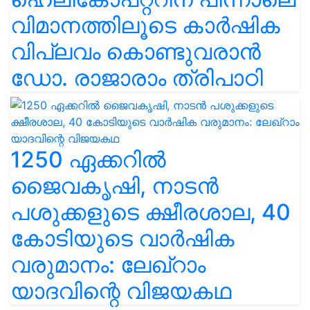
വിമാനത്തിലൂടെ കാർഷിക
വിപ്ലവം കൊണ്ടുവരാൻ
ഡോ. രാജാരാം ത്രിപാഠി
1250 ഏക്കറിൽ
ജൈവകൃഷി, നാടൻ
പശുക്കളുടെ ക്ഷീരശാല, 40
കോടിയുടെ വാർഷിക
വരുമാനം: ലേഖ്‌റാം
യാദവിന്റെ വിജയകഥ