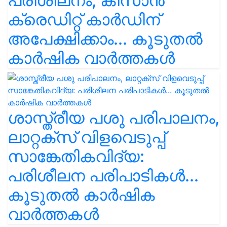
പരിശീലനം, കിസാൻ
ക്രെഡിറ്റ് കാർഡിന്
അപേക്ഷിക്കാം... കൂടുതൽ
കാർഷിക വാർത്തകൾ
ശാസ്ത്രീയ പശു പരിപാലനം,
ലാറ്റക്സ് വിളവെടുപ്പ്
സാങ്കേതികവിദ്യ:
പരിശീലന പരിപാടികൾ...
കൂടുതൽ കാർഷിക
വാർത്തകൾ