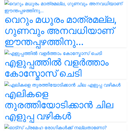
വെറും മധുരം മാത്രമല്ല,
ഗുണവും അനവധിയാണ്
ഈന്തപ്പഴത്തിനു...
എളുപ്പത്തിൽ വളർത്താം
കോസ്മോസ് ചെടി
എലികളെ
തുരത്തിയോടിക്കാൻ ചില
എളുപ്പ വഴികൾ