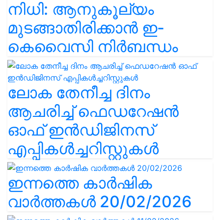
നിധി: ആനുകൂല്യം
മുടങ്ങാതിരിക്കാൻ ഇ-
കെവൈസി നിർബന്ധം
ലോക തേനീച്ച ദിനം
ആചരിച്ച് ഫെഡറേഷൻ
ഓഫ് ഇൻഡിജിനസ്
എപ്പികൾച്ചറിസ്റ്റുകൾ
ഇന്നത്തെ കാർഷിക
വാർത്തകൾ 20/02/2026