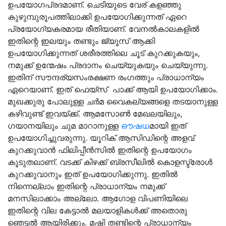
ഉപയോഗപ്രദമാണ്. ചെടിയുടെ വേര് കളഞ്ഞു
കുഴുമ്പുരൂപത്തിലാക്കി ഉപയോഗിക്കുന്നത് ഏറെ
പ്രയോഗ്യകരമായ രീതിയാണ്. വേനൽകാലകളിൽ
ഇതിന്റെ ഇലയും തണ്ടും ജ്യൂസ് ആക്കി
ഉപയോഗിക്കുന്നത് ശരീരത്തിലെ ചൂട് കുറക്കുകയും,
നമുക്ക് ഉന്മേഷം പ്രദാനം ചെയ്യുകയും ചെയ്യുന്നു.
ഇതിന് സൗന്ദര്യസംരക്ഷണ രംഗത്തും പ്രാധാന്യം
ഏറെയാണ്. ഇത് ഫെയ്സ് പാക്ക് ആയി ഉപയോഗിക്കാം.
മുഖക്കുരു പോലുള്ള ചർമ വൈകല്യങ്ങളെ തടയാനുള്ള
കഴിവുണ്ട് ഇവയ്ക്ക്. ആമസോൺ മേഖലയിലും,
ഗയാനയിലും ചുമ മാറാനുള്ള
ഔഷധ
മായി ഇത്
ഉപയോഗിച്ചുവരുന്നു. യൂറിക് ആസിഡിന്റെ അളവ്
കുറക്കുവാൻ ഫിലിപ്പീൻസിൽ ഇതിന്റെ ഉപയോഗം
കൂടുതലാണ്. വടക്ക് കിഴക്ക് ബ്രസീലിൽ കൊളസ്ട്രോൾ
കുറക്കുവാനും ഇത് ഉപയോഗിക്കുന്നു. ഇതിൽ
നിന്നെല്ലാം ഇതിന്റെ പ്രാധാന്യം നമുക്ക്
മനസിലാക്കാം അല്ലോ. ആഗോള വിപണിയിലെ
ഇതിന്റെ വില കേട്ടാൽ മലയാളികൾക്ക് അതൊരു
ഞെട്ടൽ ആയിരിക്കും. മഷി തണ്ടിന്റെ പ്രാധാന്യം