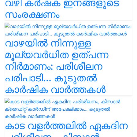
വഴി കർഷക ഇനങ്ങളുടെ
സംരക്ഷണം
വാഴയിൽ നിന്നുള്ള
മൂല്യവർധിത ഉത്പന്ന
നിർമാണം: പരിശീലന
പരിപാടി... കൂടുതൽ
കാർഷിക വാർത്തകൾ
കാട വളര്‍ത്തലിൽ ഏകദിന