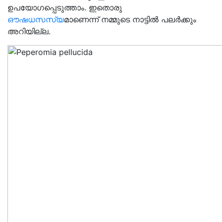
ഉപയോഗപ്പെടുത്താം. ഇതൊരു
ഔഷധസസ്യ
മാണെന്ന് നമ്മുടെ നാട്ടിൽ പലർക്കും
അറിയില്ല.