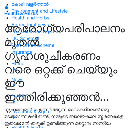
കോഴി വളർത്തൽ
Environment and Lifestyle
Health & Herbs
Health and Herbs
ആരോഗ്യപരിപാലനം
Agricultural news
Livestock and Aqua
മുതൽ
LIC Schemes
Post Office Scheme
ഗൃഹശുചീകരണം
Insurance
Home
വരെ ഒറ്റക്ക് ചെയ്യും
ഈ
News
ഇത്തിരിക്കുഞ്ഞൻ...
Features
ഗൃഹാതുരത്വം ഉണർത്തുന്ന ഓർമകളിലേക്ക് ഒരു
Livestock & Aqua
മടക്കമാണ് മഷി തണ്ട്. നമ്മുടെ ബാല്യകാല സ്മരണകളെ
ഇത്രേമേൽ തഴുകി ഉണർത്തുന്ന മറ്റൊരു സസ്യം
Health & Herbs