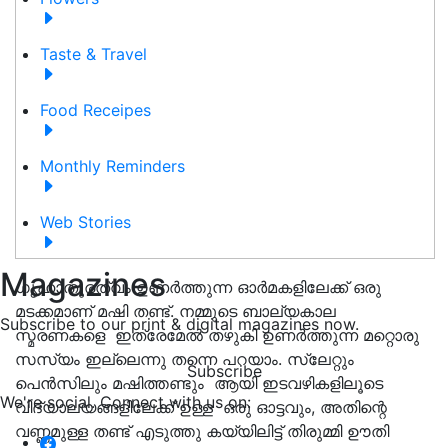
Taste & Travel
Food Receipes
Monthly Reminders
Web Stories
Magazines
ഗൃഹാതുരത്വം ഉണർത്തുന്ന ഓർമകളിലേക്ക് ഒരു
മടക്കമാണ് മഷി തണ്ട്. നമ്മുടെ ബാല്യകാല
Subscribe to our print & digital magazines now.
സ്മരണകളെ ഇത്രേമേൽ തഴുകി ഉണർത്തുന്ന മറ്റൊരു
സസ്യം ഇല്ലെന്നു തന്നെ പറയാം. സ്ലേറ്റും
Subscribe
പെൻസിലും മഷിത്തണ്ടും ആയി ഇടവഴികളിലൂടെ
We're social. Connect with us on:
വിദ്യാലയങ്ങളിലേക്ക് ഉള്ള ഒരു ഓട്ടവും, അതിന്റെ
വണ്ണമുള്ള തണ്ട് എടുത്തു കയ്യിലിട്ട് തിരുമ്മി ഊതി