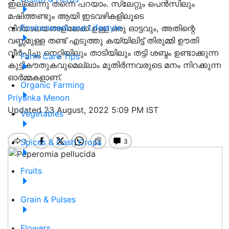
ഇല്ലെന്നു തന്നെ പറയാം. സ്ലേറ്റും പെൻസിലും
മഷിത്തണ്ടും ആയി ഇടവഴികളിലൂടെ
Environment and Lifestyle
വിദ്യാലയങ്ങളിലേക്ക് ഉള്ള ഒരു ഓട്ടവും, അതിന്റെ
വണ്ണമുള്ള തണ്ട് എടുത്തു കയ്യിലിട്ട് തിരുമ്മി ഊതി
വീർപ്പിച്ചു നെറ്റിയിലും താടിയിലും തട്ടി ശബ്ദം ഉണ്ടാക്കുന്ന
Farm Care Tips
കുട്ടികൗതുകവുമെല്ലാം മുതിർന്നവരുടെ മനം നിറക്കുന്ന
ഓർമ്മകളാണ്.
Organic Farming
Priyanka Menon
Updated 23 August, 2022 5:09 PM IST
Vegetables
Spices & Cash Crops
Fruits
Grain & Pulses
Flowers