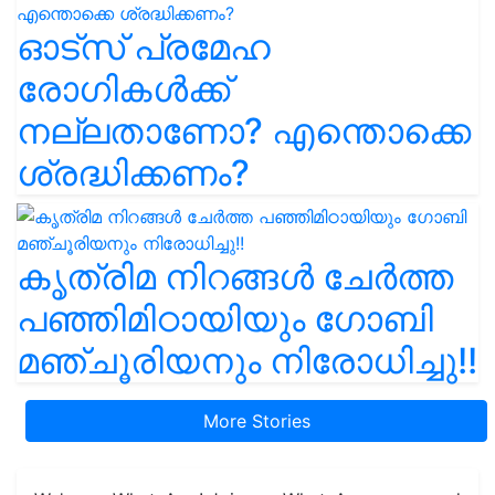
ഓട്സ് പ്രമേഹ
രോഗികൾക്ക്
നല്ലതാണോ? എന്തൊക്കെ
ശ്രദ്ധിക്കണം?
കൃത്രിമ നിറങ്ങൾ ചേർത്ത
പഞ്ഞിമിഠായിയും ഗോബി
മഞ്ചൂരിയനും നിരോധിച്ചു!!
More Stories