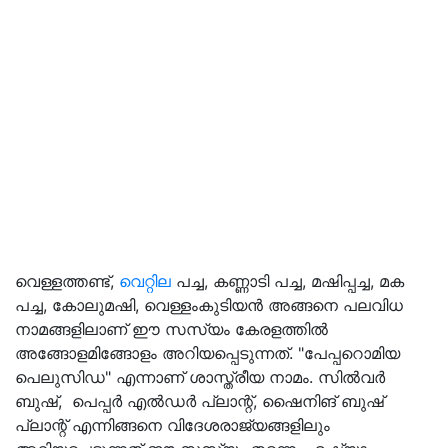
വെള്ളത്തണ്ട്,
വെറ്റില
പച്ച, കണ്ണാടി പച്ച, മഷിപ്പച്ച, മക
പച്ച, കോലുമഷി, വെള്ളംകുടിയൻ അങ്ങനെ പലവിധ
നാമങ്ങളിലാണ് ഈ സസ്യം കേരളത്തിൽ
അങ്ങോളമിങ്ങോളം അറിയപ്പെടുന്നത്. "പേപ്പറൊമിയ
പെലുസിഡ" എന്നാണ് ശാസ്ത്രീയ നാമം. സിൽവർ
ബുഷ്, പെപ്പർ എൽഡർ പ്ലാന്റ്, ഷൈനിങ് ബുഷ്
പ്ലാന്റ് എന്നിങ്ങനെ വിദേശരാജ്യങ്ങളിലും