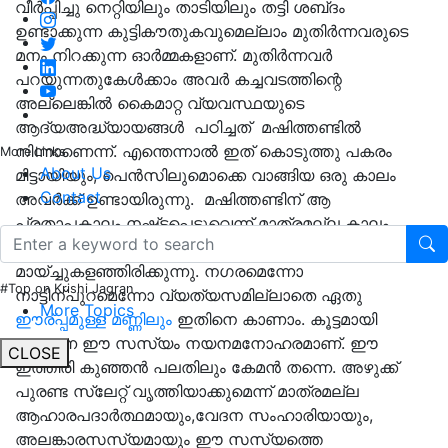
വീർപ്പിച്ചു നെറ്റിയിലും താടിയിലും തട്ടി ശബ്‌ദം
ഉണ്ടാക്കുന്ന കുട്ടികൗതുകവുമെല്ലാം മുതിർന്നവരുടെ
മനം നിറക്കുന്ന ഓർമ്മകളാണ്. മുതിർന്നവർ
പറയുന്നതുകേൾക്കാം അവർ കച്ചവടത്തിന്റെ
അല്ലെങ്കിൽ കൈമാറ്റ വ്യവസ്ഥയുടെ
ആദ്യഅദ്ധ്യായങ്ങൾ പഠിച്ചത് മഷിത്തണ്ടിൽ
നിന്നാണെന്ന്. എന്തെന്നാൽ ഇത് കൊടുത്തു പകരം
More Links
About Us
മിട്ടായിയും, പെൻസിലുമൊക്കെ വാങ്ങിയ ഒരു കാലം
Contact
അവർക്ക് ഉണ്ടായിരുന്നു. മഷിത്തണ്ടിന് ആ
പ്രതാപകാലം നഷ്ട്ടപ്പെട്ടുവെന്ന് മാത്രമല്ല കാലം
അതിനെ മനുഷ്യമനസ്സിൽ നിന്ന് തന്നെ
മായ്ച്ചുകളഞ്ഞിരിക്കുന്നു. നഗരമെന്നോ
#Top on Krishi Jagran
നാട്ടിന്പുറമെന്നോ വ്യത്യസമില്ലാതെ ഏതു
More Topics
ഈര്പ്പമുള്ള മണ്ണിലും
ഇതിനെ കാണാം. കൂട്ടമായി
വളരുന്ന ഈ സസ്യം നയനമനോഹരമാണ്. ഈ
CLOSE
ഇത്തിരി കുഞ്ഞൻ പലതിലും കേമൻ തന്നെ. അഴുക്ക്
പുരണ്ട സ്ലേറ്റ് വൃത്തിയാക്കുമെന്ന് മാത്രമല്ല
ആഹാരപദാർത്ഥമായും,വേദന സംഹാരിയായും,
അലങ്കാരസസ്യമായും ഈ സസ്യത്തെ