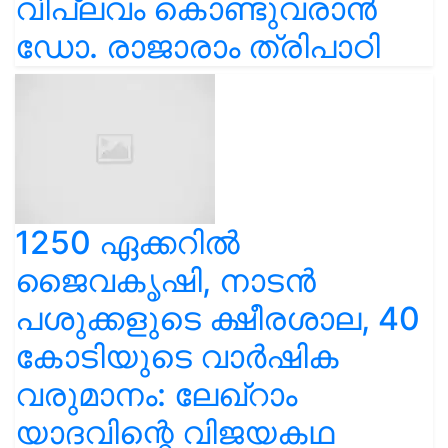
വിപ്ലവം കൊണ്ടുവരാൻ
ഡോ. രാജാരാം ത്രിപാഠി
1250 ഏക്കറിൽ
ജൈവകൃഷി, നാടൻ
പശുക്കളുടെ ക്ഷീരശാല, 40
കോടിയുടെ വാർഷിക
വരുമാനം: ലേഖ്‌റാം
യാദവിന്റെ വിജയകഥ