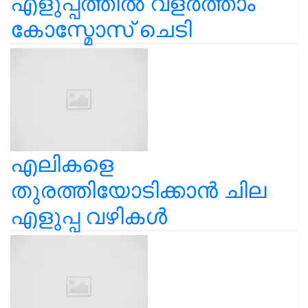
എളുപ്പത്തിൽ വളർത്താം
കോസ്മോസ് ചെടി
എലികളെ
തുരത്തിയോടിക്കാൻ ചില
എളുപ്പ വഴികൾ