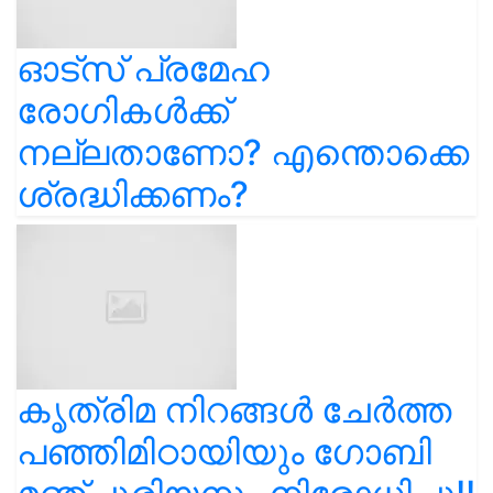
ഓട്സ് പ്രമേഹ
രോഗികൾക്ക്
നല്ലതാണോ? എന്തൊക്കെ
ശ്രദ്ധിക്കണം?
കൃത്രിമ നിറങ്ങൾ ചേർത്ത
പഞ്ഞിമിഠായിയും ഗോബി