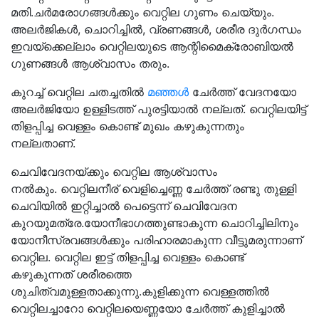
മതി.ചർമരോഗങ്ങൾക്കും വെറ്റില ഗുണം ചെയ്യും.
അലർജികൾ, ചൊറിച്ചിൽ, വ്രണങ്ങൾ, ശരീര ദുർഗന്ധം
ഇവയ്ക്കെല്ലാം വെറ്റിലയുടെ ആന്റിമൈക്രോബിയൽ
ഗുണങ്ങൾ ആശ്വാസം തരും.
കുറച്ച് വെറ്റില ചതച്ചതിൽ
മഞ്ഞൾ
ചേർത്ത് വേദനയോ
അലർജിയോ ഉള്ളിടത്ത് പുരട്ടിയാൽ നല്ലത്. വെറ്റിലയിട്ട്
തിളപ്പിച്ച വെള്ളം കൊണ്ട് മുഖം കഴുകുന്നതും
നല്ലതാണ്.
ചെവിവേദനയ്ക്കും വെറ്റില ആശ്വാസം
നൽകും. വെറ്റിലനീര് വെളിച്ചെണ്ണ ചേർത്ത് രണ്ടു തുള്ളി
ചെവിയിൽ ഇറ്റിച്ചാൽ പെട്ടെന്ന് ചെവിവേദന
കുറയുമത്രേ.യോനീഭാഗത്തുണ്ടാകുന്ന ചൊറിച്ചിലിനും
യോനീസ്രവങ്ങൾക്കും പരിഹാരമാകുന്ന വീട്ടുമരുന്നാണ്
വെറ്റില. വെറ്റില ഇട്ട് തിളപ്പിച്ച വെള്ളം കൊണ്ട്
കഴുകുന്നത് ശരീരത്തെ
ശുചിത്വമുള്ളതാക്കുന്നു.കുളിക്കുന്ന വെള്ളത്തിൽ
വെറ്റിലച്ചാറോ വെറ്റിലയെണ്ണയോ ചേർത്ത് കുളിച്ചാൽ