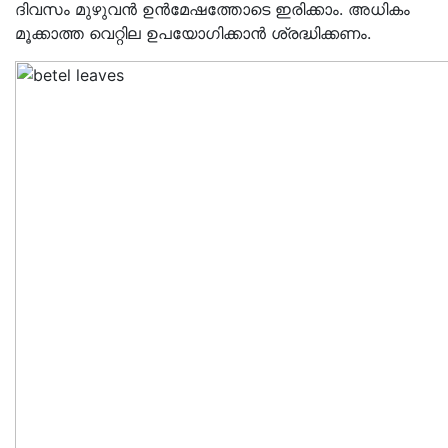
ദിവസം മുഴുവൻ ഉൻമേഷത്തോടെ ഇരിക്കാം. അധികം
മൂക്കാത്ത വെറ്റില ഉപയോഗിക്കാൻ ശ്രദ്ധിക്കണം.