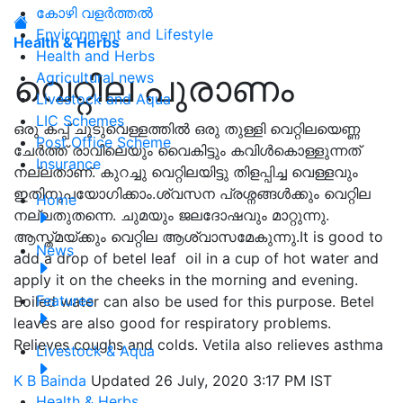
കോഴി വളർത്തൽ
Environment and Lifestyle
Health & Herbs
Health and Herbs
വെറ്റില പുരാണം
Agricultural news
Livestock and Aqua
LIC Schemes
ഒരു കപ്പ് ചൂടുവെള്ളത്തിൽ ഒരു തുള്ളി വെറ്റിലയെണ്ണ
Post Office Scheme
ചേർത്ത് രാവിലെയും വൈകിട്ടും കവിൾകൊള്ളുന്നത്
Insurance
നല്ലതാണ്. കുറച്ചു വെറ്റിലയിട്ടു തിളപ്പിച്ച വെള്ളവും
ഇതിനുപയോഗിക്കാം.ശ്വസന പ്രശ്നങ്ങൾക്കും വെറ്റില
Home
നല്ലതുതന്നെ. ചുമയും ജലദോഷവും മാറ്റുന്നു.
ആസ്ത്മയ്ക്കും വെറ്റില ആശ്വാസമേകുന്നു.It is good to
News
add a drop of betel leaf oil in a cup of hot water and
apply it on the cheeks in the morning and evening.
Features
Boiled water can also be used for this purpose. Betel
leaves are also good for respiratory problems.
Relieves coughs and colds. Vetila also relieves asthma
Livestock & Aqua
K B Bainda
Updated 26 July, 2020 3:17 PM IST
Health & Herbs