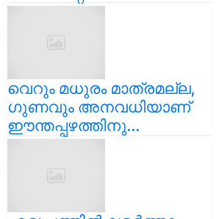
വെറും മധുരം മാത്രമല്ല,
ഗുണവും അനവധിയാണ്
ഈന്തപ്പഴത്തിനു...