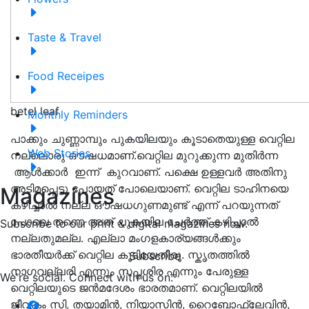
Taste & Travel
Food Receipes
betel leaf
Monthly Reminders
പാക്കും ചുണ്ണാമ്പും പുകയിലയും കൂടാതെയുള്ള വെറ്റില
Web Stories
നല്ലൊരു ഔഷധമാണ്.വെറ്റില മുറുക്കുന്ന മുതിർന്ന
ആൾക്കാർ ഇന്ന് കുറവാണ്. പക്ഷെ ഉള്ളവർ അതിനു
അടിമപ്പെട്ടു പോയത് പോലെയാണ്. വെറ്റില ടാഹിനയെ
Magazines
കഴിച്ചാൽ നല്ല ഔഷധഗുണമുണ്ട് എന്ന് പറയുന്നത്
പോലെ തന്നെ അത് പുകയില ചേർത്ത് കഴിച്ചാൽ
Subscribe to our print & digital magazines now.
നല്ലതുമല്ല. എല്ലാ മംഗളകാര്യങ്ങൾക്കും
ഭാരതീയർക്ക് വെറ്റില കൂടിയേതീരൂ. സ്കൃതത്തിൽ
Subscribe
നാഗവല്ലരി എന്നും സപ്തശിര എന്നും പേരുള്ള
We're social. Connect with us on:
വെറ്റിലയുടെ ജൻമദേശം ഭാരതമാണ്. വെറ്റിലയിൽ
ജീവകം സി, തയാമിൻ, നിയാസിൻ, റൈബോഫ്ലേവിൻ,