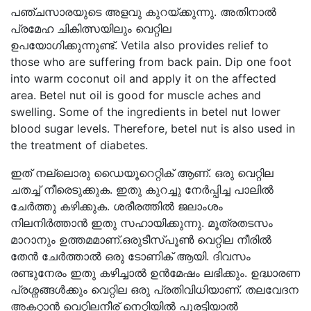
പഞ്ചസാരയുടെ അളവു കുറയ്ക്കുന്നു. അതിനാൽ
പ്രമേഹ ചികിത്സയിലും വെറ്റില
ഉപയോഗിക്കുന്നുണ്ട്. Vetila also provides relief to
those who are suffering from back pain. Dip one foot
into warm coconut oil and apply it on the affected
area. Betel nut oil is good for muscle aches and
swelling. Some of the ingredients in betel nut lower
blood sugar levels. Therefore, betel nut is also used in
the treatment of diabetes.
ഇത് നല്ലൊരു ഡൈയൂറെറ്റിക് ആണ്. ഒരു വെറ്റില
ചതച്ച് നീരെടുക്കുക. ഇതു കുറച്ചു നേർപ്പിച്ച പാലിൽ
ചേർത്തു കഴിക്കുക. ശരീരത്തിൽ ജലാംശം
നിലനിർത്താൻ ഇതു സഹായിക്കുന്നു. മൂത്രതടസം
മാറാനും ഉത്തമമാണ്.ഒരുടീസ്പൂൺ വെറ്റില നീരിൽ
തേൻ ചേർത്താൽ ഒരു ടോണിക് ആയി. ദിവസം
രണ്ടുനേരം ഇതു കഴിച്ചാൽ ഉൻമേഷം ലഭിക്കും. ഉദ്ധാരണ
പ്രശ്നങ്ങൾക്കും വെറ്റില ഒരു പ്രതിവിധിയാണ്. തലവേദന
അകറ്റാൻ വെറ്റിലനീര് നെറ്റിയിൽ പുരട്ടിയാൽ