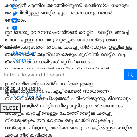
കരോട്ടിൻ എന്നിവ അടങ്ങിയിട്ടുണ്ട്. കാൽസ്യം ധാരാളം
അടങ്ങിയിട്ടുള്ള വെറ്റിലയുടെ ഔഷധഗുണങ്ങൾ
നോക്കാം.
നല്ലൊരു വേദനസംഹാരിയണ് വെറ്റില. വെറ്റില അരച്ച്
വേദനയുള്ള ഭാഗത്തു പുരട്ടുക. വേദനയ്ക്കു ശമനം
ലഭിക്കും.കൂടാതെ വെറ്റില ചവച്ചു നീരിറക്കുക. ഉള്ളിലുള്ള
More Links
About Us
വേദയനയ്ക്ക് ആശ്വാസമേകും. മുറിവിൽ വെറ്റില വച്ച
Contact
ശേഷം ബാൻഡേജിട്ടാൽ മുറിവ് വേഗം
ഉണങ്ങും.വെറ്റിലയിൽ ആന്റിഓക്സിഡന്റുകൾ
അടങ്ങിയിട്ടുണ്ട്.
ഇത് ശരീരത്തിലെ ഫ്രീറാഡിക്കലുകളെ
#Top on Krishi Jagran
ഇല്ലാതാക്കുന്നു. പി.എച്ച് ലെവൽ സാധാരണ
More Topics
നിലയിലാക്കി ഉദരപ്രശ്നങ്ങൾ പരിഹരിക്കുന്നു. ദിവസവും
വെറുംവയറ്റിൽ വെറ്റില നീരു കുടിക്കുന്നത് മലബന്ധം
CLOSE
അകറ്റും. കുറച്ച് വെള്ളം ചേർത്ത് വെറ്റില ചതച്ചു
നീരെടുക്കുക. ഈ വെള്ളം ഒരു രാത്രി സൂക്ഷിച്ചു
വയ്ക്കുക. പിറ്റേന്നു രാവിലെ വെറും വയറ്റിൽ ഈ വെറ്റില
ചതച്ച നീര് കുടിക്കുക