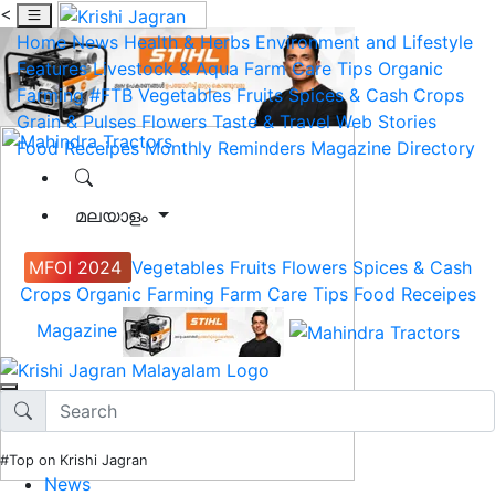
<
Home
News
Health & Herbs
Environment and Lifestyle
Features
Livestock & Aqua
Farm Care Tips
Organic
Farming
#FTB
Vegetables
Fruits
Spices & Cash Crops
Grain & Pulses
Flowers
Taste & Travel
Web Stories
Food Receipes
Monthly Reminders
Magazine
Directory
മലയാളം
MFOI 2024
Vegetables
Fruits
Flowers
Spices & Cash
Crops
Organic Farming
Farm Care Tips
Food Receipes
Magazine
#Top on Krishi Jagran
News