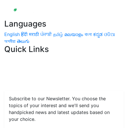
Languages
English
हिंदी
मराठी
ਪੰਜਾਬੀ
தமிழ்
മലയാളം
বাংলা
ಕನ್ನಡ
ଓଡିଆ
অসমীয়া
తెలుగు
Quick Links
Home
News
Health & Herbs
Environment and Lifestyle
Features
Livestock & Aqua
Farm Care Tips
Organic
Farming
#FTB
Vegetables
Fruits
Spices & Cash Crops
Grain & Pulses
Flowers
Taste & Travel
Food Receipes
Monthly Reminders
Subscribe to our Newsletter. You choose the
topics of your interest and we'll send you
handpicked news and latest updates based on
your choice.