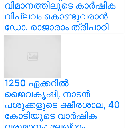
വിമാനത്തിലൂടെ കാർഷിക
വിപ്ലവം കൊണ്ടുവരാൻ
ഡോ. രാജാരാം ത്രിപാഠി
1250 ഏക്കറിൽ
ജൈവകൃഷി, നാടൻ
പശുക്കളുടെ ക്ഷീരശാല, 40
കോടിയുടെ വാർഷിക
വരുമാനം: ലേഖ്‌റാം