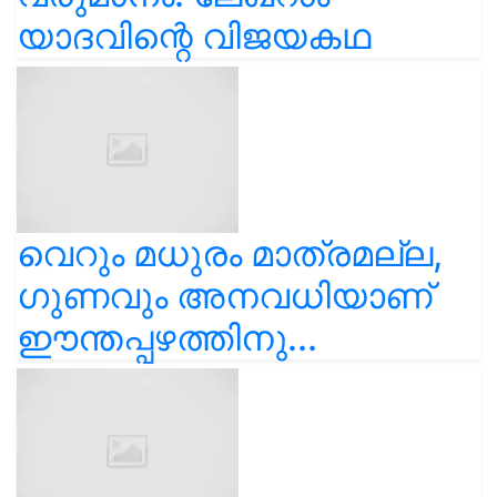
യാദവിന്റെ വിജയകഥ
വെറും മധുരം മാത്രമല്ല,
ഗുണവും അനവധിയാണ്
ഈന്തപ്പഴത്തിനു...