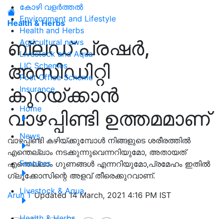
കോഴി വളർത്തൽ
Environment and Lifestyle
Health & Herbs
Health and Herbs
ബ്ലഡ് പ്രഷർ,
Agricultural news
Livestock and Aqua
അസിഡിറ്റി
LIC Schemes
Post Office Scheme
കുറയ്ക്കാൻ
Insurance
Home
വാഴപ്പിണ്ടി ഉത്തമമാണ്
News
വാഴപ്പിണ്ടി കഴിയ്ക്കുമ്പോള്‍ നിങ്ങളുടെ ശരീരത്തില്‍
എന്തെല്ലാം നടക്കുന്നുവെന്നറിയുമോ, അതായത്
Features
എന്തെല്ലാം ഗുണങ്ങള്‍ എന്നറിയുമോ,പ്രമേഹം ഇതില്‍
ഗ്ലൂക്കോസിന്റെ അളവ് തീരെക്കുറവാണ്.
Livestock & Aqua
Arun T
Updated 14 March, 2021 4:16 PM IST
Health & Herbs