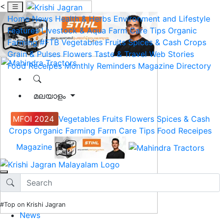
<
Home
News
Health & Herbs
Environment and Lifestyle
Features
Livestock & Aqua
Farm Care Tips
Organic
Farming
#FTB
Vegetables
Fruits
Spices & Cash Crops
Grain & Pulses
Flowers
Taste & Travel
Web Stories
Food Receipes
Monthly Reminders
Magazine
Directory
മലയാളം
MFOI 2024
Vegetables
Fruits
Flowers
Spices & Cash
Crops
Organic Farming
Farm Care Tips
Food Receipes
Magazine
#Top on Krishi Jagran
News