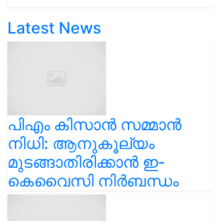
Latest News
പിഎം കിസാൻ സമ്മാൻ
നിധി: ആനുകൂല്യം
മുടങ്ങാതിരിക്കാൻ ഇ-
കെവൈസി നിർബന്ധം