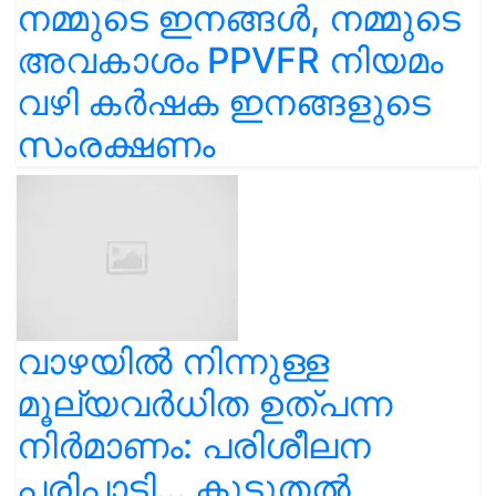
നമ്മുടെ ഇനങ്ങൾ, നമ്മുടെ
അവകാശം PPVFR നിയമം
വഴി കർഷക ഇനങ്ങളുടെ
സംരക്ഷണം
വാഴയിൽ നിന്നുള്ള
മൂല്യവർധിത ഉത്പന്ന
നിർമാണം: പരിശീലന
പരിപാടി... കൂടുതൽ