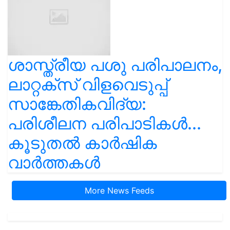
ശാസ്ത്രീയ പശു പരിപാലനം,
ലാറ്റക്സ് വിളവെടുപ്പ്
സാങ്കേതികവിദ്യ:
പരിശീലന പരിപാടികൾ...
കൂടുതൽ കാർഷിക
വാർത്തകൾ
More News Feeds