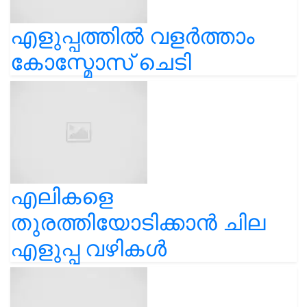
എളുപ്പത്തിൽ വളർത്താം
കോസ്മോസ് ചെടി
എലികളെ
തുരത്തിയോടിക്കാൻ ചില
എളുപ്പ വഴികൾ