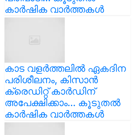
കാർഷിക വാർത്തകൾ
കാട വളര്‍ത്തലിൽ ഏകദിന
പരിശീലനം, കിസാൻ
ക്രെഡിറ്റ് കാർഡിന്
അപേക്ഷിക്കാം... കൂടുതൽ
കാർഷിക വാർത്തകൾ