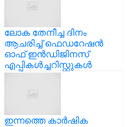
ലോക തേനീച്ച ദിനം
ആചരിച്ച് ഫെഡറേഷൻ
ഓഫ് ഇൻഡിജിനസ്
എപ്പികൾച്ചറിസ്റ്റുകൾ
ഇന്നത്തെ കാർഷിക