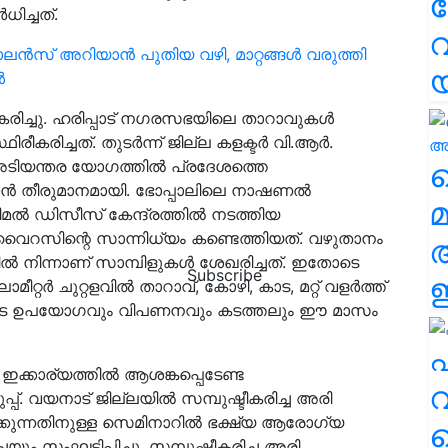
ധിച്ചത്.
വ
ാലൻസ് അറിയാൻ പുതിയ വഴി, മാറ്റങ്ങൾ വരുത്തി
ൾ
രീകരിച്ചു. ഹരിപ്പാട് നഗരസഭയിലെ താറാവുകള്‍
കരിച്ചത്. തുടര്‍ന്ന് ജില്ല കളക്ടര്‍ വി.ആര്‍.
 അടിയന്തര യോഗത്തിൽ പ്രദേശത്തെ
വ
്‍ തീരുമാനമായി. ഭോപ്പാലിലെ നാഷണല്‍
മ
ആനിമല്‍ ഡിസീസ് കേന്ദ്രത്തിൽ നടത്തിയ
ൈറസിന്റെ സാന്നിധ്യം കണ്ടെത്തിയത്. വഴുതാനം
ല്‍ നിന്നാണ് സാമ്പിളുകള്‍ ശേഖരിച്ചത്. ഇതോടെ
Subscribe
ഈ
റ്റര്‍ ചുറ്റളവില്‍ താറാവ്, കോഴി, കാട, മറ്റ് വളർത്ത്
ിവയുടെ ഉപയോഗവും വിപണനവും കടത്തലും ഈ മാസം
എ
 ഇക്കാര്യത്തിൽ ആശങ്കപ്പെടേണ്ട
വ
 വയനാട് ജില്ലയില്‍ സമ്പുഷ്ടീകരിച്ച അരി
കുന്നതിനുള്ള സെമിനാറില്‍ ഭക്ഷ്യ ആരോഗ്യ
ും സംഘടിപ്പിച്ചു. സമ്പുഷ്ടീകരിച്ച അരി