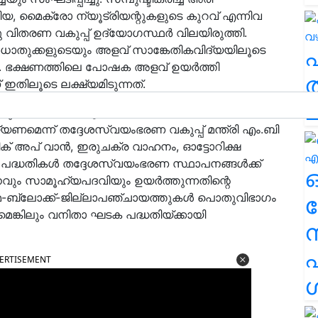
മിയ, മൈക്രോ ന്യൂട്രിയന്റുകളുടെ കുറവ് എന്നിവ
ു വിതരണ വകുപ്പ് ഉദ്യോഗസ്ഥർ വിലയിരുത്തി.
ും ധാതുക്കളുടെയും അളവ് സാങ്കേതികവിദ്യയിലൂടെ
. ഭക്ഷണത്തിലെ പോഷക അളവ് ഉയര്‍ത്തി
ത
ിലൂടെ ലക്ഷ്യമിടുന്നത്.
ച
്യുന്നതിനായി തദ്ദേശ സ്വയം ഭരണ സ്ഥാപനങ്ങൾ
െന്ന് തദ്ദേശസ്വയംഭരണ വകുപ്പ് മന്ത്രി എം.ബി
ിക് അപ് വാൻ, ഇരുചക്ര വാഹനം, ഓട്ടോറിക്ഷ
ള പദ്ധതികൾ തദ്ദേശസ്വയംഭരണ സ്ഥാപനങ്ങൾക്ക്
മാനവും സാമൂഹ്യപദവിയും ഉയർത്തുന്നതിന്റെ
ഗ്രാമ-ബ്ലോക്ക്-ജില്ലാപഞ്ചായത്തുകൾ പൊതുവിഭാഗം
ര
െങ്കിലും വനിതാ ഘടക പദ്ധതിയ്ക്കായി
എ
ERTISEMENT
ശ