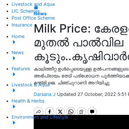
Livestock and Aqua
LIC Schemes
News
Post Office Scheme
Milk Price: കേ
Insurance
Home
മുതൽ പാൽവില
കൂടും..കൃഷിവാർത
News
Features
കാലിത്തീറ്റ ഉൾപ്പെടെയുള്ള ഉൽപന്നങ്ങള
അഭിപ്രായം തേടി പരിശോധന പൂർത്തിയാക്ക
മന്ത്രി ജെ. ചിഞ്ചുറാണി അറിയിച്ചു
Livestock & Aqua
Darsana J
Updated 27 October, 2022 5:51 
Health & Herbs
Environment and Lifestyle