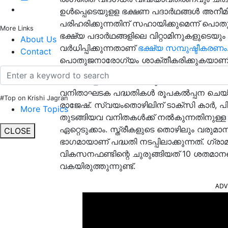
ഉള്‍പ്പെടെയുളള ഭക്ഷണ പദാര്‍ഥങ്ങള്‍ അനീ
പരിഹരിക്കുന്നതിന് സഹായിക്കുമെന്ന് പൊത
More Links
ഭക്ഷ്യ പദാര്‍ഥങ്ങളിലെ വിറ്റാമിനുകളുടെയ
About Us
വർധിപ്പിക്കുന്നതാണ്
ഭക്ഷ്യ സമ്പുഷ്ടീകരണം
Contact
പൊതുജനാരോഗ്യം ശാക്തീകരിക്കുകയാണ് ഇത
4. മിൽമ ഉൽപന്നങ്ങൾ കൂടി വിതരണം ചെയ
വനിതാഘടക പദ്ധതികൾ രൂപകൽപ്പന ചെയ്യണമ
#Top on Krishi Jagran
രാജേഷ്‌. സ്വയംതൊഴിലിന് ടാക്‌സി കാർ, പ
More Topics
തുടങ്ങിയവ വനിതകൾക്ക്‌ നൽകുന്നതിനുള്
ഏറ്റെടുക്കാം. സ്ത്രീകളുടെ തൊഴിലും വരു
CLOSE
ഭാഗമായാണ് പദ്ധതി നടപ്പിലാക്കുന്നത്. 
വികസനഫണ്ടിന്റെ ചുരുങ്ങിയത് 10 ശതമാനമ
വകയിരുത്തുന്നുണ്ട്.
ADV