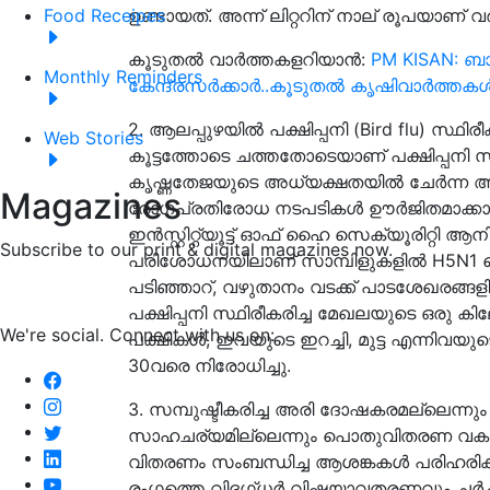
ഉണ്ടായത്. അന്ന് ലിറ്ററിന് നാല് രൂപയാണ് വർ
Food Receipes
കൂടുതൽ വാർത്തകളറിയാൻ:
PM KISAN: ബ
Monthly Reminders
കേന്ദ്രസർക്കാർ..കൂടുതൽ കൃഷിവാർത്തക
2. ആലപ്പുഴയിൽ പക്ഷിപ്പനി (Bird flu) സ്ഥി
Web Stories
കൂട്ടത്തോടെ ചത്തതോടെയാണ് പക്ഷിപ്പനി സ്ഥിരീ
കൃഷ്ണതേജയുടെ അധ്യക്ഷതയില്‍ ചേര്‍ന്ന
Magazines
രോഗപ്രതിരോധ നടപടികള്‍ ഊര്‍ജിതമാക്കാന
ഇന്‍സ്റ്റിറ്റ്യൂട്ട് ഓഫ് ഹൈ സെക്യൂരിറ്റി 
Subscribe to our print & digital magazines now.
പരിശോധനയിലാണ് സാമ്പിളുകളില്‍ H5N1 വ
പടിഞ്ഞാറ്, വഴുതാനം വടക്ക് പാടശേഖരങ്ങളി
പക്ഷിപ്പനി സ്ഥിരീകരിച്ച മേഖലയുടെ ഒരു കിലോമീ
We're social. Connect with us on:
പക്ഷികൾ, ഇവയുടെ ഇറച്ചി, മുട്ട എന്ന
30വരെ നിരോധിച്ചു.
3. സമ്പുഷ്ടീകരിച്ച അരി ദോഷകരമല്ലെന്നും
സാഹചര്യമില്ലെന്നും പൊതുവിതരണ വകുപ്പ്.
വിതരണം സംബന്ധിച്ച ആശങ്കകള്‍ പരിഹരിക്
രംഗത്തെ വിദഗ്ധര്‍ വിഷയാവതരണവും ചര്‍ച്ചയ