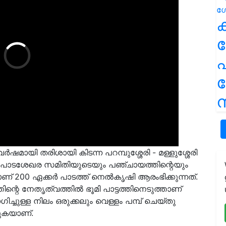
ക
പ
ന
ർഷമായി തരിശായി കിടന്ന പറമ്പുശ്ശേരി - മള്ളുശ്ശേരി
ു. പാടശേഖര സമിതിയുടെയും പഞ്ചായത്തിന്റെയും
 200 ഏക്കർ പാടത്ത് നെൽകൃഷി ആരംഭിക്കുന്നത്.
ിന്റെ നേതൃത്വത്തിൽ ഭൂമി പാട്ടത്തിനെടുത്താണ്
ിച്ചുള്ള നിലം ഒരുക്കലും വെള്ളം പമ്പ് ചെയ്തു
ുകയാണ്.