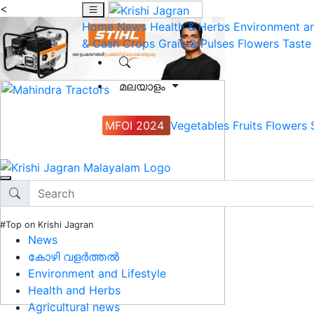
<
Home
News
Health & Herbs
Environment an
& Cash Crops
Grain & Pulses
Flowers
Taste
മലയാളം
MFOI 2024
Vegetables
Fruits
Flowers
#Top on Krishi Jagran
News
കോഴി വളർത്തൽ
Environment and Lifestyle
Health and Herbs
Agricultural news