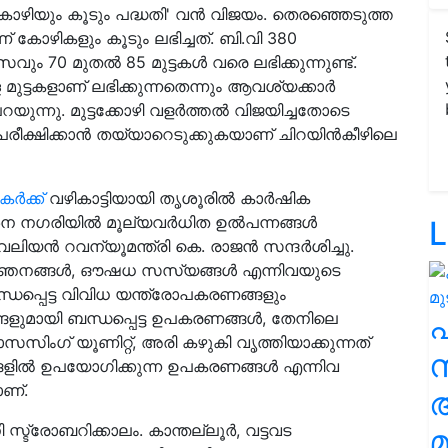
0 കോഴിയും കൂടും പദ്ധതി' വൻ വിജയം. തെരഞ്ഞെടുത്ത
ണ് കോഴികളും കൂടും ലഭിച്ചത്. ബി.വി 380
സവും 70 മുതല്‍ 85 മുട്ടകള്‍ വരെ ലഭിക്കുന്നുണ്ട്.
 മുട്ടകളാണ് ലഭിക്കുന്നതെന്നും ആവശ്യക്കാർ
ന്നു. മുട്ടക്കോഴി വളര്‍ത്തല്‍ വിജയിച്ചതോടെ
്ഷിക്കാന്‍ തയ്യാറെടുക്കുകയാണ് ചിറയിന്‍കീഴിലെ
ർക്ക്
വഴികാട്ടിയായി തൃശൂരിൽ കാർഷിക
ന നഗരിയിൽ മൂല്യവർധിത ഉൽപന്നങ്ങൾ
L
ലിയൻ റവന്യൂമന്ത്രി കെ. രാജൻ സന്ദർശിച്ചു.
ജ്ഞനങ്ങൾ, ഔഷധ സസ്യങ്ങൾ എന്നിവയുടെ
പ്പെട്ട വിവിധ യന്ത്രോപകരണങ്ങളും
ങളുമായി ബന്ധപ്പെട്ട ഉപകരണങ്ങൾ, തേനിലെ
ൊസസിംഗ് യൂണിറ്റ്, അരി കഴുകി വൃത്തിയാക്കുന്നത്
സ
്ങളിൽ ഉപയോഗിക്കുന്ന ഉപകരണങ്ങൾ എന്നിവ
ണ്.
സ്ട്രോബറിക്കാലം. കാന്തല്ലൂര്‍, വട്ടവട
മ