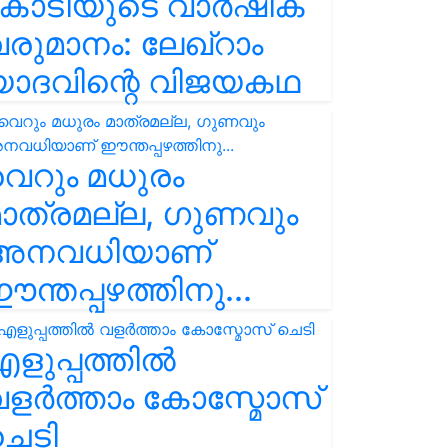
കോടിയുടെ വാർഷിക
രുമാനം: ലേഖ്‌റാം
യാദവിന്റെ വിജയകഥ
െറും മധുരം
ാത്രമല്ല, ഗുണവും
അനവധിയാണ്
ന്തപ്പഴത്തിനു...
ളുപ്പത്തിൽ
ളർത്താം കോസ്മോസ്
ചെടി