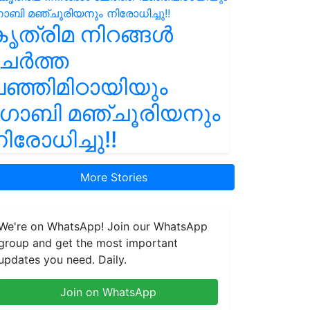
ൃത്രിമ നിറങ്ങൾ
ചേർത്ത
ഞ്ഞിമിഠായിയും
ഗോബി മഞ്ചൂരിയനും
ിരോധിച്ചു!!
More Stories
We're on WhatsApp! Join our WhatsApp
group and get the most important
updates you need. Daily.
Join on WhatsApp