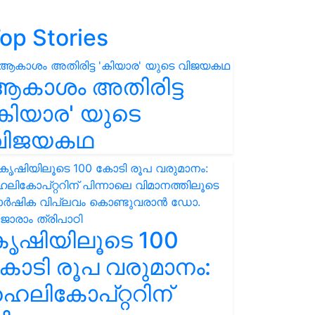
op Stories
ആകാശം അതിരിട്ട
കിയാര' യുടെ
വിജയകഥ
കൃഷിയിലൂടെ 100
ോടി രൂപ വരുമാനം:
െലികോപ്റ്ററിന്