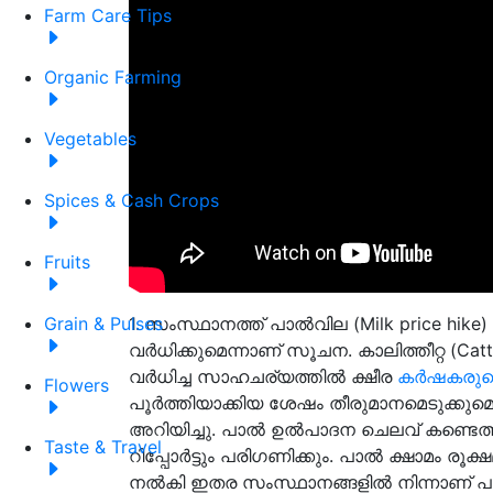
Farm Care Tips
Organic Farming
Vegetables
Spices & Cash Crops
Fruits
1. സംസ്ഥാനത്ത് പാൽവില (Milk price h
Grain & Pulses
വർധിക്കുമെന്നാണ് സൂചന. കാലിത്തീറ്റ (Cat
വർധിച്ച സാഹചര്യത്തിൽ ക്ഷീര
കർഷകരുട
Flowers
പൂർത്തിയാക്കിയ ശേഷം തീരുമാനമെടുക്കുമെന
അറിയിച്ചു. പാൽ ഉൽപാദന ചെലവ് കണ്ടെത്
Taste & Travel
റിപ്പോർട്ടും പരിഗണിക്കും. പാൽ ക്ഷാമം
നൽകി ഇതര സംസ്ഥാനങ്ങളിൽ നിന്നാണ് പാൽ