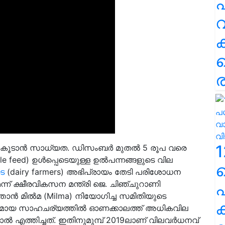
പ
വ
ര
1
ike) കൂടാൻ സാധ്യത. ഡിസംബർ മുതൽ 5 രൂപ വരെ
tle feed) ഉൾപ്പെടെയുള്ള ഉൽപന്നങ്ങളുടെ വില
െ
(dairy farmers) അഭിപ്രായം തേടി പരിശോധന
്ന് ക്ഷീരവികസന മന്ത്രി ജെ. ചിഞ്ചുറാണി
പ
താൻ മിൽമ (Milma) നിയോഗിച്ച സമിതിയുടെ
ക
 രൂക്ഷമായ സാഹചര്യത്തിൽ ഓണക്കാലത്ത് അധികവില
 എത്തിച്ചത്. ഇതിനുമുമ്പ് 2019ലാണ് വിലവർധനവ്