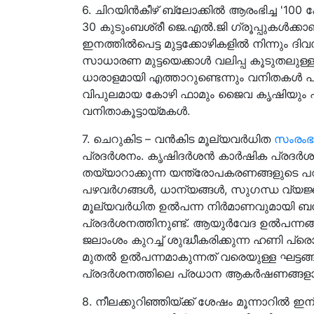
6. ചിറയിന്‍കീഴ് ബ്ലോക്കിൽ ആരംഭിച്ച '10
30 കുടുംബശ്രീ ജെ.എല്‍.ജി ഗ്രൂപ്പുകള്‍ക്കാ
ഇനത്തില്‍പെട്ട മുട്ടക്കോഴികളില്‍ നിന്നും ദിവ
സാധാരണ മുട്ടയെക്കാള്‍ വലിപ്പ കൂടുതലുള്ള
ധാരാളമായി എത്താറുണ്ടെന്നും വനിതകൾ പറയു
വിപുലമായ കോഴി ഫാമും ജൈവ കൃഷിയും പരീക
വനിതാകൂട്ടായ്മകള്‍.
7. ചെറുകിട – വൻകിട മൂല്യവർധിത
സംരംഭക
പ്രദർശനം. കൃഷിദർശൻ കാർഷിക പ്രദർശ
തയ്യാറാക്കുന്ന യന്ത്രോപകരണങ്ങളുടെ പവ
പഴവർഗങ്ങൾ, ധാന്യങ്ങൾ, സുഗന്ധ വ്യ
മൂല്യവർധിത ഉൽപന്ന നിർമാണവുമായി ബന്ധ
പ്രദർശനത്തിനുണ്ട്. ആയുർവേദ ഉൽപന്നങ്
ജലാംശം കുറച്ച് ശുദ്ധീകരിക്കുന്ന ഹണി പ്ര
മുതൽ ഉൽപന്നമാകുന്നത് വരെയുള്ള ഘട്ടങ
പ്രദർശനത്തിലെ പ്രധാന ആകർഷണങ്ങളാ
8. നീലക്കുറിഞ്ഞിയ്ക്ക് ശേഷം മൂന്നാറിൽ ഇനി 