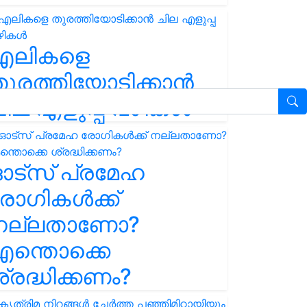
എലികളെ
ുരത്തിയോടിക്കാൻ
ില എളുപ്പ വഴികൾ
ഓട്സ് പ്രമേഹ
ോഗികൾക്ക്
നല്ലതാണോ?
ന്തൊക്കെ
്രദ്ധിക്കണം?