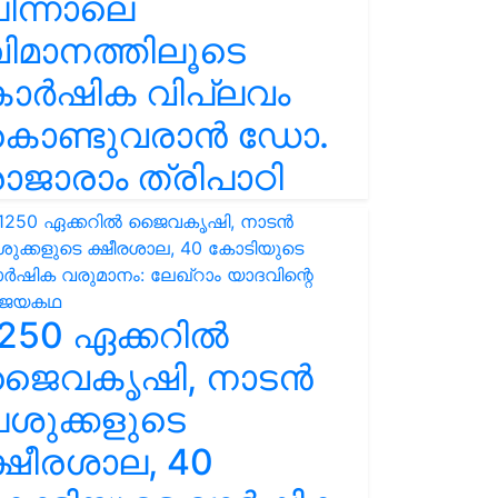
ിന്നാലെ
ിമാനത്തിലൂടെ
കാർഷിക വിപ്ലവം
കൊണ്ടുവരാൻ ഡോ.
ാജാരാം ത്രിപാഠി
250 ഏക്കറിൽ
ജൈവകൃഷി, നാടൻ
ശുക്കളുടെ
്ഷീരശാല, 40