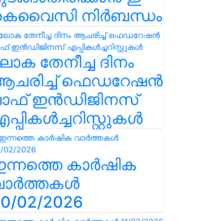
കെവൈസി നിർബന്ധം
ോക തേനീച്ച ദിനം
ആചരിച്ച് ഫെഡറേഷൻ
ഓഫ് ഇൻഡിജിനസ്
പ്പികൾച്ചറിസ്റ്റുകൾ
ഇന്നത്തെ കാർഷിക
വാർത്തകൾ
0/02/2026