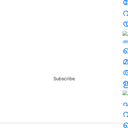
വ
വ
മ
Subscribe
ഈ
എ
വ