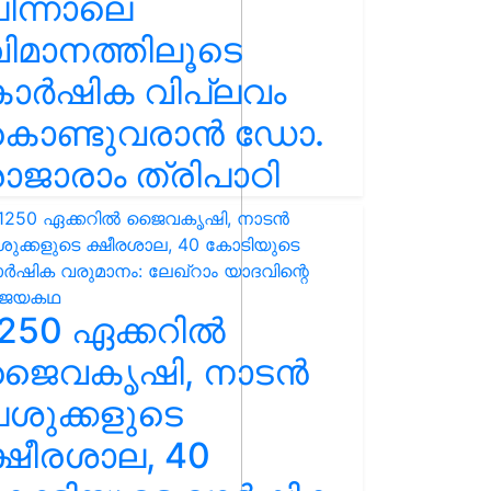
ിന്നാലെ
ിമാനത്തിലൂടെ
കാർഷിക വിപ്ലവം
കൊണ്ടുവരാൻ ഡോ.
ാജാരാം ത്രിപാഠി
250 ഏക്കറിൽ
ജൈവകൃഷി, നാടൻ
ശുക്കളുടെ
്ഷീരശാല, 40