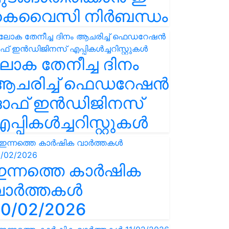
കെവൈസി നിർബന്ധം
ോക തേനീച്ച ദിനം
ആചരിച്ച് ഫെഡറേഷൻ
ഓഫ് ഇൻഡിജിനസ്
പ്പികൾച്ചറിസ്റ്റുകൾ
ഇന്നത്തെ കാർഷിക
വാർത്തകൾ
0/02/2026