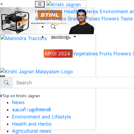
<
Home
News
Health & Herbs
Environment an
& Cash Crops
Grain & Pulses
Flowers
Taste
മലയാളം
MFOI 2024
Vegetables
Fruits
Flowers
#Top on Krishi Jagran
News
കോഴി വളർത്തൽ
Environment and Lifestyle
Health and Herbs
Agricultural news