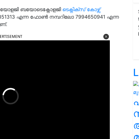
& ബയോളജി ബയോടെക്നോളജി
ടെക്നിക്സ് കോഴ്സ്
 2351313 എന്ന ഫോൺ നമ്പറിലോ 7994650941 എന്ന
ണ്.
ERTISEMENT
L
സ
മ