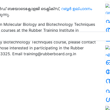
 ബയോടെക്നോളജി ടെക്നിക്സ്,
റബ്ബർ ഉല്പാദനം
ന്നു.
 in Molecular Biology and Biotechnology Techniques
ത
courses at the Rubber Training Institute in
month, is three months. Course Fee Rs 21,000 For
ച
gy Biotechnology Techniques course, please contact
e interested in participating in the Rubber
53325. Email
training@rubberboard.org.in
ര
എ
ശ