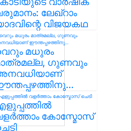
കോടിയുടെ വാർഷിക
രുമാനം: ലേഖ്‌റാം
യാദവിന്റെ വിജയകഥ
െറും മധുരം
ാത്രമല്ല, ഗുണവും
അനവധിയാണ്
ന്തപ്പഴത്തിനു...
ളുപ്പത്തിൽ
ളർത്താം കോസ്മോസ്
ചെടി