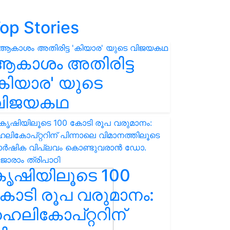
op Stories
ആകാശം അതിരിട്ട
കിയാര' യുടെ
വിജയകഥ
കൃഷിയിലൂടെ 100
ോടി രൂപ വരുമാനം:
െലികോപ്റ്ററിന്