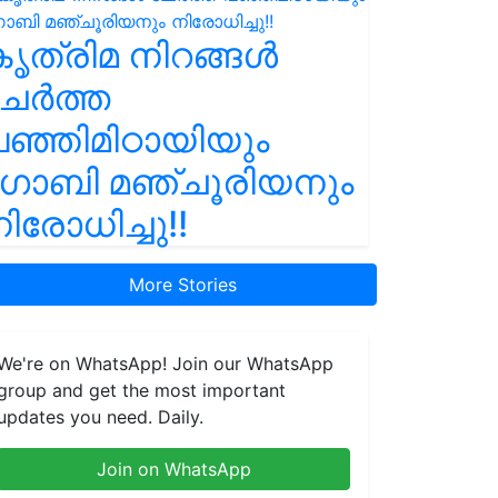
ൃത്രിമ നിറങ്ങൾ
ചേർത്ത
ഞ്ഞിമിഠായിയും
ഗോബി മഞ്ചൂരിയനും
ിരോധിച്ചു!!
More Stories
We're on WhatsApp! Join our WhatsApp
group and get the most important
updates you need. Daily.
Join on WhatsApp