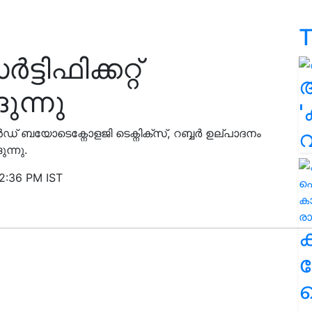
T
ടിഫിക്കറ്റ്
ുന്നു
'
ബയോടെക്നോളജി ടെക്നിക്സ്, റബ്ബർ ഉല്പാദനം
ന്നു.
2:36 PM IST
ക
ഹ