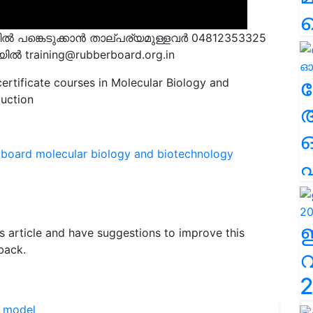
ൽ പങ്കെടുക്കാൻ താല്പര്യമുള്ളവർ 04812353325
െയിൽ
training@rubberboard.org.in
ല
ertificate courses in Molecular Biology and
uction
 board molecular biology and biotechnology
എ
his article and have suggestions to improve this
back.
2