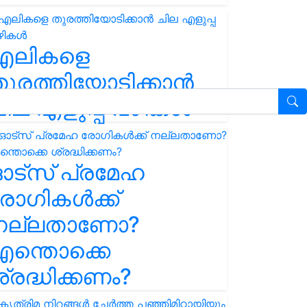
എലികളെ
ുരത്തിയോടിക്കാൻ
ില എളുപ്പ വഴികൾ
ഓട്സ് പ്രമേഹ
ോഗികൾക്ക്
നല്ലതാണോ?
ന്തൊക്കെ
്രദ്ധിക്കണം?