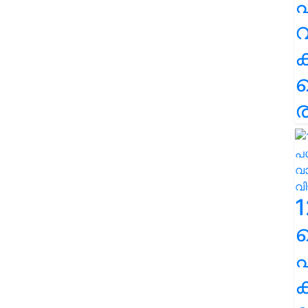
പ
വ
ര
1
പ
ക