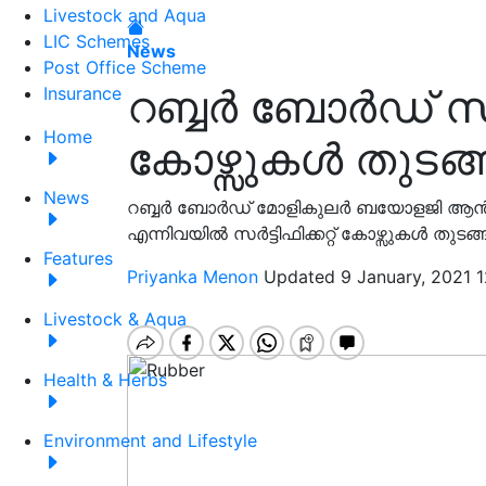
Livestock and Aqua
LIC Schemes
News
Post Office Scheme
റബ്ബർ ബോർഡ് സർട്
Insurance
Home
കോഴ്സുകൾ തുടങ്ങ
News
റബ്ബർ ബോർഡ് മോളികുലർ ബയോളജി ആൻഡ് 
എന്നിവയിൽ സർട്ടിഫിക്കറ്റ് കോഴ്സുകൾ തുടങ്ങു
Features
Priyanka Menon
Updated 9 January, 2021 1
Livestock & Aqua
Health & Herbs
Environment and Lifestyle