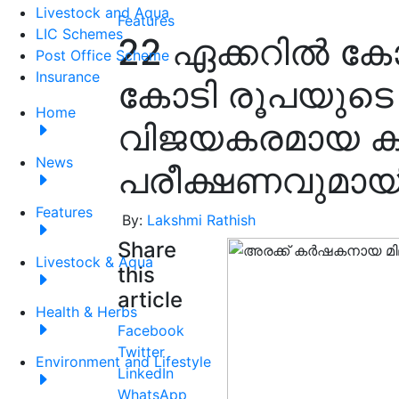
Livestock and Aqua
Features
LIC Schemes
22 ഏക്കറിൽ കോ
Post Office Scheme
Insurance
കോടി രൂപയുടെ
Home
വിജയകരമായ ക
News
പരീക്ഷണവുമായി
Features
By:
Lakshmi Rathish
Share
Livestock & Aqua
this
article
Health & Herbs
Facebook
Twitter
Environment and Lifestyle
LinkedIn
WhatsApp