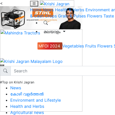
<
Home
News
Health & Herbs
Environment an
& Cash Crops
Grain & Pulses
Flowers
Taste
മലയാളം
MFOI 2024
Vegetables
Fruits
Flowers
#Top on Krishi Jagran
News
കോഴി വളർത്തൽ
Environment and Lifestyle
Health and Herbs
Agricultural news