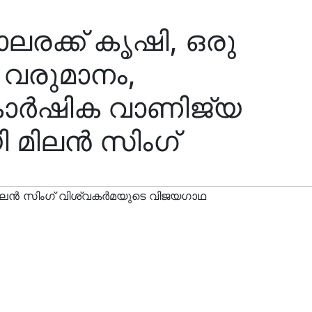
ലരക്ക് കൃഷി, ഒരു
 വരുമാനം,
ാർഷിക വാണിജ്യ
 മിലൻ സിംഗ്