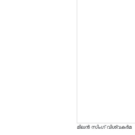
മിലൻ സിംഗ് വിശ്വകർമ