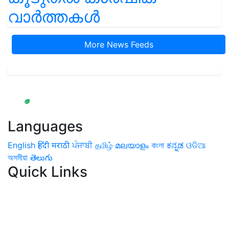
വാർത്തകൾ
More News Feeds
Languages
English
हिंदी
मराठी
ਪੰਜਾਬੀ
தமிழ்
മലയാളം
বাংলা
ಕನ್ನಡ
ଓଡିଆ
অসমীয়া
తెలుగు
Quick Links
Home
News
Health & Herbs
Environment and Lifestyle
Features
Livestock & Aqua
Farm Care Tips
Organic
Farming
#FTB
Vegetables
Fruits
Spices & Cash Crops
Grain & Pulses
Flowers
Taste & Travel
Food Receipes