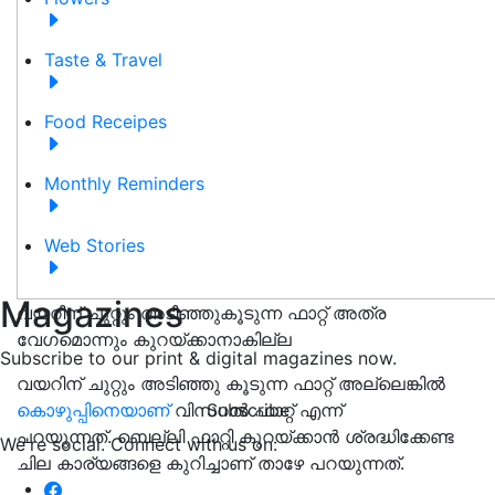
Taste & Travel
Food Receipes
Monthly Reminders
Web Stories
Magazines
വയറിന് ചുറ്റും അടിഞ്ഞുകൂടുന്ന ഫാറ്റ് അത്ര
വേഗമൊന്നും കുറയ്ക്കാനാകില്ല
Subscribe to our print & digital magazines now.
വയറിന് ചുറ്റും അടിഞ്ഞു കൂടുന്ന ഫാറ്റ് അല്ലെങ്കില്‍
കൊഴുപ്പിനെയാണ്
വിസറൽ ഫാറ്റ് എന്ന്
Subscribe
പറയുന്നത്. ബെല്ലി ഫാറ്റി കുറയ്ക്കാൻ ശ്രദ്ധിക്കേണ്ട
We're social. Connect with us on:
ചില കാര്യങ്ങളെ കുറിച്ചാണ് താഴേ പറയുന്നത്.