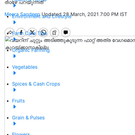
താഴേ പറയുന്നത്
Meera Sandeep
Updated 28 March, 2021 7:00 PM IST
Environment and Lifestyle
Farm Care Tips
Organic Farming
Vegetables
Spices & Cash Crops
Fruits
Grain & Pulses
Flowers