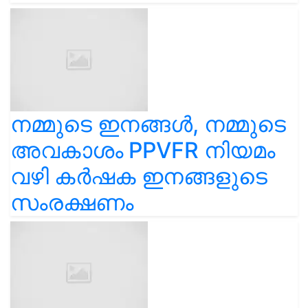
നമ്മുടെ ഇനങ്ങൾ, നമ്മുടെ
അവകാശം PPVFR നിയമം
വഴി കർഷക ഇനങ്ങളുടെ
സംരക്ഷണം