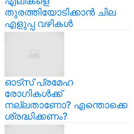
എലികളെ
തുരത്തിയോടിക്കാൻ ചില
എളുപ്പ വഴികൾ
ഓട്സ് പ്രമേഹ
രോഗികൾക്ക്
നല്ലതാണോ? എന്തൊക്കെ
ശ്രദ്ധിക്കണം?