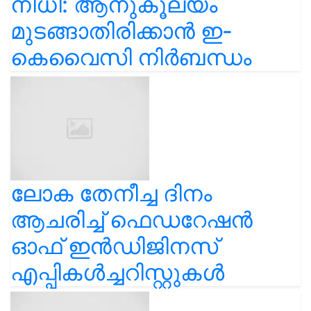
നിധി: ആനുകൂല്യം
മുടങ്ങാതിരിക്കാൻ ഇ-
കെവൈസി നിർബന്ധം
ലോക തേനീച്ച ദിനം
ആചരിച്ച് ഫെഡറേഷൻ
ഓഫ് ഇൻഡിജിനസ്
എപ്പികൾച്ചറിസ്റ്റുകൾ