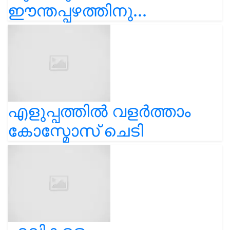
ഈന്തപ്പഴത്തിനു...
എളുപ്പത്തിൽ വളർത്താം
കോസ്മോസ് ചെടി