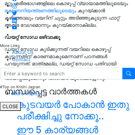
മറ്റു ശരീരഭാഗങ്ങളിലെ കൊഴുപ്പ് വ്യായാമത്തിലൂടെയും
ഭക്ഷണനിയന്ത്രണത്തിലൂടെയും
കുറയ്ക്കാന്‍
കഴിഞ്ഞാലും വയറിന് ചുറ്റും അടിഞ്ഞുകൂടുന്ന ഫാറ്റ്
അത്ര വേഗമൊന്നും കുറയ്ക്കാനാകില്ല.
ഡയറ്റ് സോഡ ഒഴിവാക്കൂ
More Links
ഡയറ്റ് സോഡ കുടിക്കുന്നത് വയറിലെ കൊഴുപ്പ്
About Us
കൂട്ടുന്നതിന് കാരണമാകുമെന്നാണ് പഠനങ്ങൾ
Contact
പറയുന്നത്. മാത്രമല്ല, ഡയറ്റ് സോഡ പതിവായി
കഴിക്കുന്നത് ടൈപ്പ് 2 പ്രമേഹ സാധ്യത
വർധിപ്പിക്കുമെന്നും വിദഗ്ധർ ചൂണ്ടിക്കാട്ടുന്നു.
#Top on Krishi Jagran
ബന്ധപ്പെട്ട വാർത്തകൾ
More Topics
കുടവയർ പോകാൻ ഇതു
CLOSE
പരീക്ഷിച്ചു നോക്കൂ..
ഈ 5 കാര്യങ്ങൾ