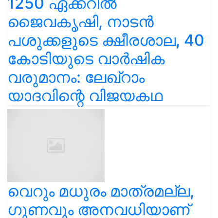
1250 ഏക്കറിൽ
ജൈവകൃഷി, നാടൻ
പശുക്കളുടെ ക്ഷീരശാല, 40
കോടിയുടെ വാർഷിക
വരുമാനം: ലേഖ്‌റാം
യാദവിന്റെ വിജയകഥ
വെറും മധുരം മാത്രമല്ല,
ഗുണവും അനവധിയാണ്