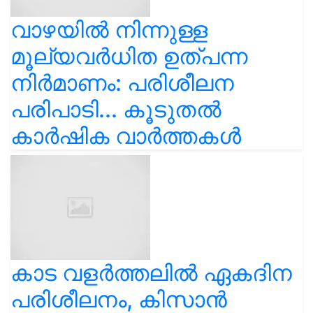
വാഴയിൽ നിന്നുള്ള
മൂല്യവർധിത ഉത്പന്ന
നിർമാണം: പരിശീലന
പരിപാടി... കൂടുതൽ
കാർഷിക വാർത്തകൾ
കാട വളര്‍ത്തലിൽ ഏകദിന
പരിശീലനം, കിസാൻ