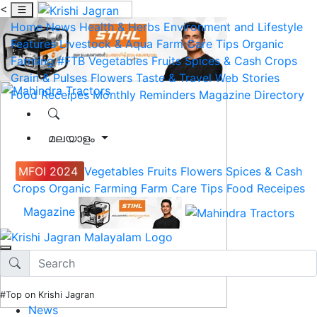
<
Home
News
Health & Herbs
Environment and Lifestyle
Features
Livestock & Aqua
Farm Care Tips
Organic
Farming
#FTB
Vegetables
Fruits
Spices & Cash Crops
Grain & Pulses
Flowers
Taste & Travel
Web Stories
Food Receipes
Monthly Reminders
Magazine
Directory
മലയാളം
MFOI 2024
Vegetables
Fruits
Flowers
Spices & Cash
Crops
Organic Farming
Farm Care Tips
Food Receipes
Magazine
#Top on Krishi Jagran
News