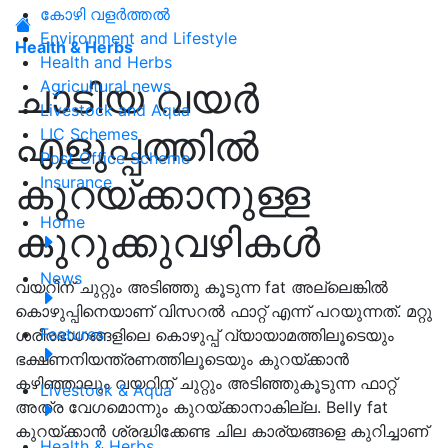
കോഴി വളർത്തൽ
Environment and Lifestyle
Health & Herbs
Health and Herbs
ചാടിയ വയര്‍
Agricultural news
Livestock and Aqua
എളുപ്പത്തിൽ
LIC Schemes
Post Office Scheme
കുറയ്ക്കാനുള്ള
Insurance
Home
കുറുക്കുവഴികൾ
News
വയറിന് ചുറ്റും അടിഞ്ഞു കൂടുന്ന fat അല്ലെങ്കില്‍
കൊഴുപ്പിനെയാണ് വിസറൽ ഫാറ്റ് എന്ന് പറയുന്നത്. മറ്റു
Features
ശരീരഭാഗങ്ങളിലെ കൊഴുപ്പ് വ്യായാമത്തിലൂടെയും
ഭക്ഷണനിയന്ത്രണത്തിലൂടെയും കുറയ്ക്കാന്‍
കഴിഞ്ഞാലും വയറിന് ചുറ്റും അടിഞ്ഞുകൂടുന്ന ഫാറ്റ്
Livestock & Aqua
അത്ര വേഗമൊന്നും കുറയ്ക്കാനാകില്ല. Belly fat
കുറയ്ക്കാൻ ശ്രദ്ധിക്കേണ്ട ചില കാര്യങ്ങളെ കുറിച്ചാണ്
Health & Herbs