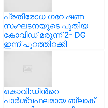
പ്രതിരോധ ഗവേഷണ
സംഘടനയുടെ പുതിയ
കോവിഡ് മരുന്ന് 2- DG
ഇന്ന് പുറത്തിറക്കി
കൊവിഡിൻറെ
പാർശ്വഫലമായ ബ്ലാക്