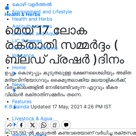
കോഴി വളർത്തൽ
Environment and Lifestyle
Health & Herbs
Health and Herbs
മെയ്‌ 17 ലോക
Agricultural news
Livestock and Aqua
രക്താതി സമ്മർദ്ദം (
LIC Schemes
Post Office Scheme
ബ്ലഡ്‌ പ്രഷർ )ദിനം
Insurance
Home
ഉപ്പും കൊഴുപ്പും കൂടുതലുള്ള ഭക്ഷണശൈലിയും അമിത
മദ്യവിനിയോഗവും കൈമുതലാക്കിയ മലയാളികൾക്ക്‌,
News
വരുംകാലങ്ങളിൽ നേരിടേണ്ടിവരുന്ന ഏറ്റവും ഭീകര
വില്ലൻ രക്താതിസമ്മർദം തന്നെ.
Features
K B Bainda
Updated 17 May, 2021 4:26 PM IST
Livestock & Aqua
Health & Herbs