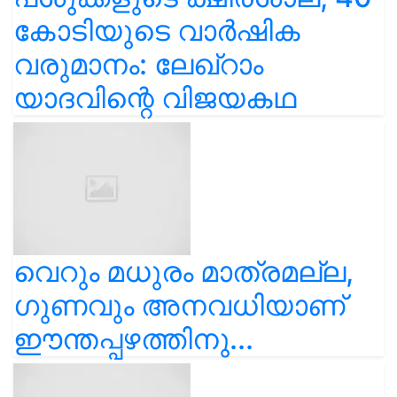
കോടിയുടെ വാർഷിക
വരുമാനം: ലേഖ്‌റാം
യാദവിന്റെ വിജയകഥ
വെറും മധുരം മാത്രമല്ല,
ഗുണവും അനവധിയാണ്
ഈന്തപ്പഴത്തിനു...