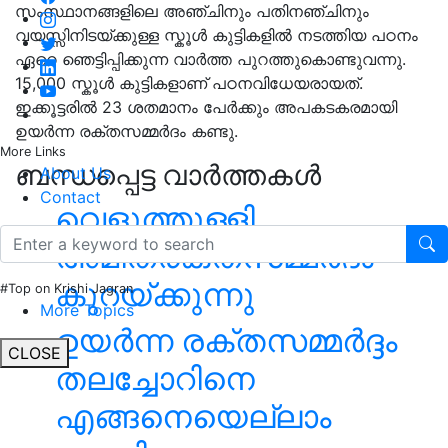
സംസ്ഥാനങ്ങളിലെ അഞ്ചിനും പതിനഞ്ചിനും
വയസ്സിനിടയ്ക്കുള്ള സ്കൂൾ കുട്ടികളിൽ നടത്തിയ പഠനം
ഏറെ ഞെട്ടിപ്പിക്കുന്ന വാർത്ത പുറത്തുകൊണ്ടുവന്നു.
15,000 സ്കൂൾ കുട്ടികളാണ്‌ പഠനവിധേയരായത്‌.
ഇക്കൂട്ടരിൽ 23 ശതമാനം പേർക്കും അപകടകരമായി
ഉയർന്ന രക്തസമ്മർദം കണ്ടു.
More Links
ബന്ധപ്പെട്ട വാർത്തകൾ
About Us
Contact
വെളുത്തുള്ളി
അമിതരക്തസമ്മര്‍ദം
കുറയ്ക്കുന്നു
#Top on Krishi Jagran
More Topics
ഉയർന്ന രക്തസമ്മർദ്ദം
CLOSE
തലച്ചോറിനെ
എങ്ങനെയെല്ലാം