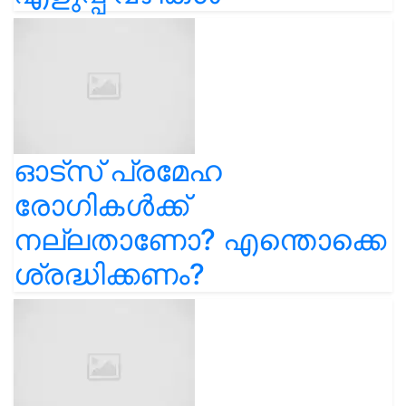
ഓട്സ് പ്രമേഹ
രോഗികൾക്ക്
നല്ലതാണോ? എന്തൊക്കെ
ശ്രദ്ധിക്കണം?