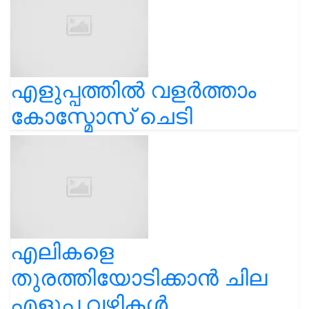
എളുപ്പത്തിൽ വളർത്താം
കോസ്മോസ് ചെടി
എലികളെ
തുരത്തിയോടിക്കാൻ ചില
എളുപ്പ വഴികൾ