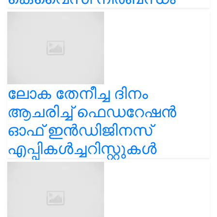
ലോക തേനീച്ച ദിനം
ആചരിച്ച് ഫെഡറേഷൻ
ഓഫ് ഇൻഡിജിനസ്
എപ്പികൾച്ചറിസ്റ്റുകൾ