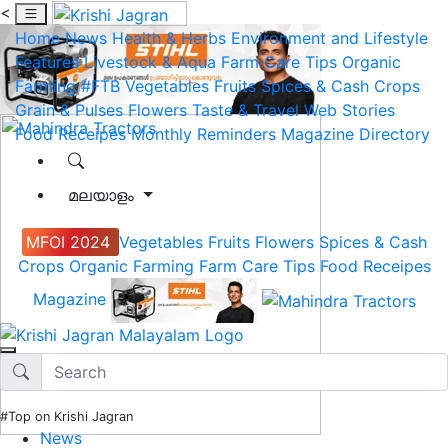
<
Home
News
Health & Herbs
Environment and Lifestyle
Features
Livestock & Aqua
Farm Care Tips
Organic
Farming
#FTB
Vegetables
Fruits
Spices & Cash Crops
Grain & Pulses
Flowers
Taste & Travel
Web Stories
Food Receipes
Monthly Reminders
Magazine
Directory
മലയാളം
MFOI 2024
Vegetables
Fruits
Flowers
Spices & Cash
Crops
Organic Farming
Farm Care Tips
Food Receipes
Magazine
#Top on Krishi Jagran
News