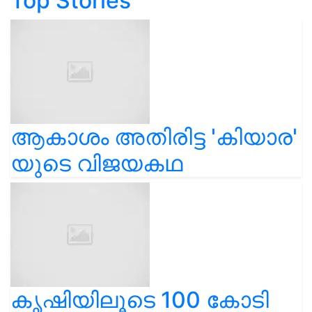
Top Stories
ആകാശം അതിരിട്ട 'കിയാര'
യുടെ വിജയകഥ
കൃഷിയിലൂടെ 100 കോടി