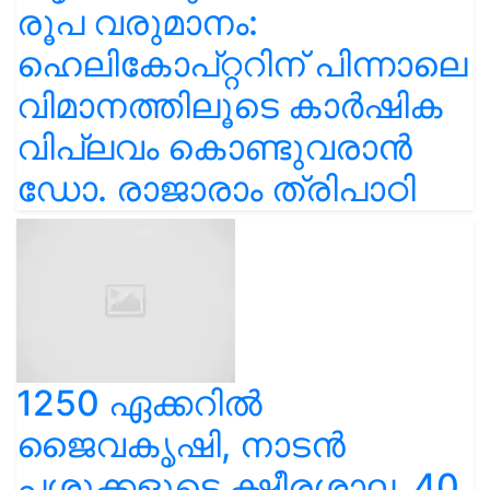
രൂപ വരുമാനം:
ഹെലികോപ്റ്ററിന് പിന്നാലെ
വിമാനത്തിലൂടെ കാർഷിക
വിപ്ലവം കൊണ്ടുവരാൻ
ഡോ. രാജാരാം ത്രിപാഠി
1250 ഏക്കറിൽ
ജൈവകൃഷി, നാടൻ
പശുക്കളുടെ ക്ഷീരശാല, 40