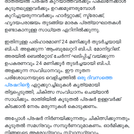
രാത്രിയിൽ പ്രഷർ കുറയാത്തവർക്കും പകലിനേക്കാൾ
കൂടുതലുള്ളവർക്കും ഉറക്കമുണരുമ്പോൾ
കുറിച്ചുയരുന്നവർക്കും ഹാർട്ടറ്റാക്ക്‌, സ്ട്രോക്ക്‌,
ഹൃദയപരാജയം തുടങ്ങിയ മാരക പ്രത്യാഘാതകൾ
ഉണ്ടാകാനുള്ള സാധ്യത ഏറിനിൽക്കുന്നു.
ഇതിനുള്ള പരിഹാരമാണ്‌ 24 മണിക്കൂർ തുടർച്ചയായി
ബി.പി. അളക്കുന്ന ‘ആംബുലേറ്ററി ബി.പി. മോനിട്ടറിങ്’.
അരയിൽ ബെൽറ്റോട്‌ ചേർന്ന്‌ ഘടിപ്പിച്ച്‌ വയ്ക്കുന്ന
ഉപകരണവും 24 മണിക്കൂർ തുടർച്ചയായി ബി.പി.
അളക്കുന്ന സംവിധാനവും. ഈ നൂതന
പരിശോധനയുടെ വെളിച്ചത്തിൽ
ഒരു ദിവസത്തെ
പ്രഷറിന്റെ
ഏറ്റക്കുറച്ചിലുകൾ കൃത്യമായി
തിട്ടപ്പെടുത്തി, ചികിത്സ സംവിധാനം ചെയ്യാൻ
സാധിക്കും. രാത്രിയിൽ കൂടുതൽ പ്രഷർ ഉള്ളവർക്ക്‌
കിടക്കാൻ നേരം മരുന്നുകൾ കൊടുക്കണം.
അപ്പോൾ പ്രഷർ നിർണയിക്കുന്നതും ചികിത്സിക്കുന്നതും
കൂടുതൽ സമഗ്രവും സമ്പൂർണവുമാകണം. ഓർമിക്കുക,
നിങ്ങളുടെ ആരോഗ്യവും സ്വാസ്ഥ്യവും