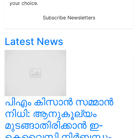
your choice.
Subscribe Newsletters
Latest News
പിഎം കിസാൻ സമ്മാൻ
നിധി: ആനുകൂല്യം
മുടങ്ങാതിരിക്കാൻ ഇ-
കെവൈസി നിർബന്ധം