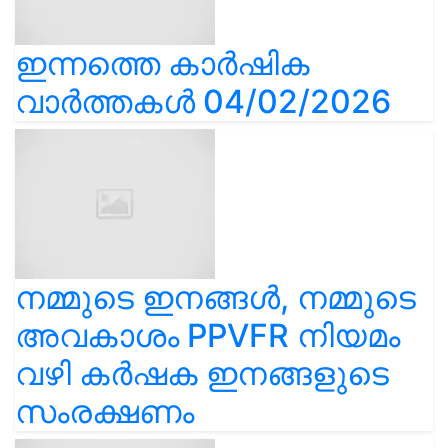
ഇന്നത്തെ കാർഷിക
വാർത്തകൾ 04/02/2026
നമ്മുടെ ഇനങ്ങൾ, നമ്മുടെ
അവകാശം PPVFR നിയമം
വഴി കർഷക ഇനങ്ങളുടെ
സംരക്ഷണം