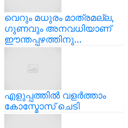
വെറും മധുരം മാത്രമല്ല,
ഗുണവും അനവധിയാണ്
ഈന്തപ്പഴത്തിനു...
എളുപ്പത്തിൽ വളർത്താം
കോസ്മോസ് ചെടി