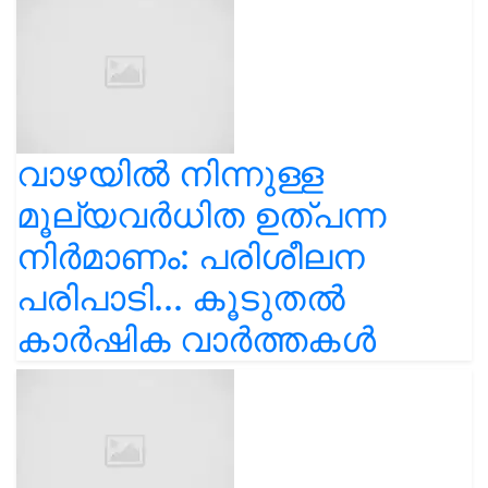
വാഴയിൽ നിന്നുള്ള
മൂല്യവർധിത ഉത്പന്ന
നിർമാണം: പരിശീലന
പരിപാടി... കൂടുതൽ
കാർഷിക വാർത്തകൾ