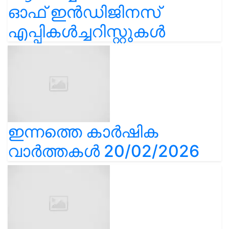
ഓഫ് ഇൻഡിജിനസ്
എപ്പികൾച്ചറിസ്റ്റുകൾ
ഇന്നത്തെ കാർഷിക
വാർത്തകൾ 20/02/2026