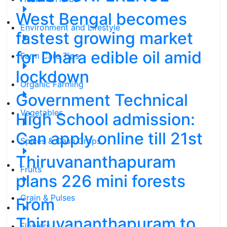
West Bengal becomes
Environment and Lifestyle
fastest growing market
for Dhara edible oil amid
Farm Care Tips
lockdown
Organic Farming
Government Technical
Vegetables
High School admission:
Can apply online till 21st
Spices & Cash Crops
Thiruvananthapuram
Fruits
plans 226 mini forests
Grain & Pulses
From
Thiruvananthapuram to
Flowers