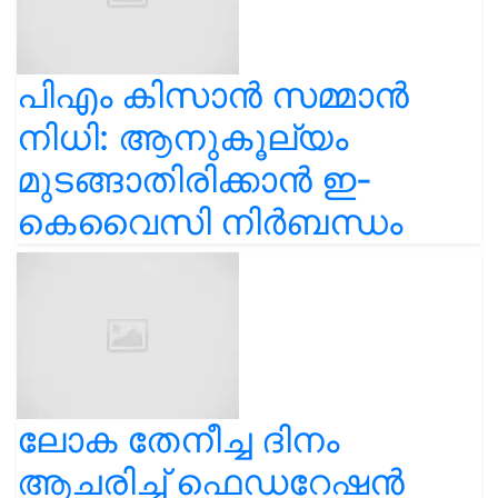
പിഎം കിസാൻ സമ്മാൻ
നിധി: ആനുകൂല്യം
മുടങ്ങാതിരിക്കാൻ ഇ-
കെവൈസി നിർബന്ധം
ലോക തേനീച്ച ദിനം
ആചരിച്ച് ഫെഡറേഷൻ