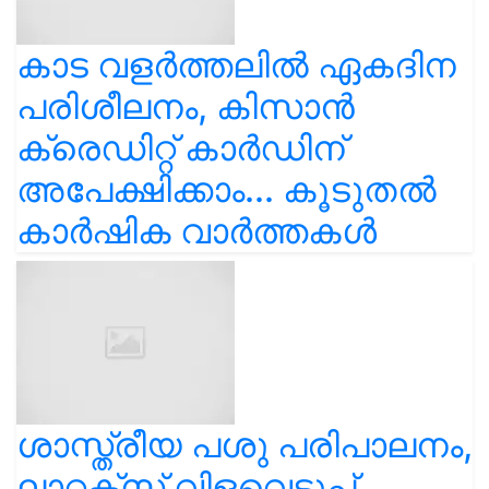
കാട വളര്‍ത്തലിൽ ഏകദിന
പരിശീലനം, കിസാൻ
ക്രെഡിറ്റ് കാർഡിന്
അപേക്ഷിക്കാം... കൂടുതൽ
കാർഷിക വാർത്തകൾ
ശാസ്ത്രീയ പശു പരിപാലനം,
ലാറ്റക്സ് വിളവെടുപ്പ്