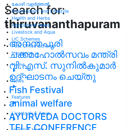
കോഴി വളർത്തൽ
Search for:
Environment and Lifestyle
Health and Herbs
thiruvananthapuram
Agricultural news
Livestock and Aqua
LIC Schemes
അനന്തപുരി
Post Office Scheme
ചക്കമഹോല്‍സവം മന്ത്രി
Insurance
വി.എസ്. സുനില്‍കുമാര്‍
Home
ഉദ്ഘാടനം ചെയ്തു
News
Fish Festival
Features
animal welfare
Livestock & Aqua
AYURVEDA DOCTORS
TELE CONFERENCE
Health & Herbs