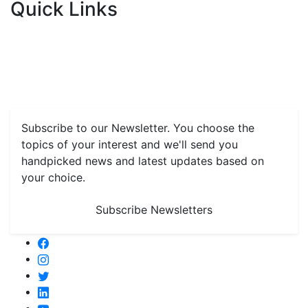
Quick Links
Home
News
Health & Herbs
Environment and Lifestyle
Features
Livestock & Aqua
Farm Care Tips
Organic
Farming
#FTB
Vegetables
Fruits
Spices & Cash Crops
Grain & Pulses
Flowers
Taste & Travel
Food Receipes
Monthly Reminders
Subscribe to our Newsletter. You choose the
topics of your interest and we'll send you
handpicked news and latest updates based on
your choice.
Subscribe Newsletters