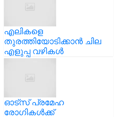
എലികളെ
തുരത്തിയോടിക്കാൻ ചില
എളുപ്പ വഴികൾ
ഓട്സ് പ്രമേഹ
രോഗികൾക്ക്