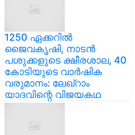
1250 ഏക്കറിൽ
ജൈവകൃഷി, നാടൻ
പശുക്കളുടെ ക്ഷീരശാല, 40
കോടിയുടെ വാർഷിക
വരുമാനം: ലേഖ്‌റാം
യാദവിന്റെ വിജയകഥ