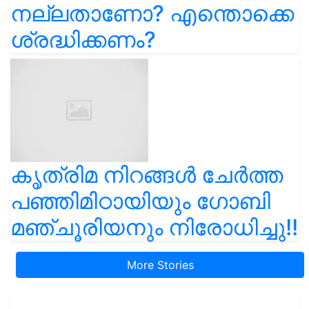
നല്ലതാണോ? എന്തൊക്കെ
ശ്രദ്ധിക്കണം?
കൃത്രിമ നിറങ്ങൾ ചേർത്ത
പഞ്ഞിമിഠായിയും ഗോബി
മഞ്ചൂരിയനും നിരോധിച്ചു!!
More Stories