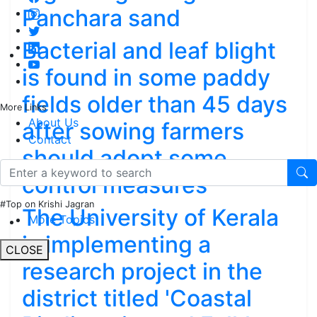
Panchara sand
Bacterial and leaf blight
is found in some paddy
fields older than 45 days
More Links
About Us
after sowing farmers
Contact
should adopt some
control measures
#Top on Krishi Jagran
The University of Kerala
More Topics
is implementing a
CLOSE
research project in the
district titled 'Coastal