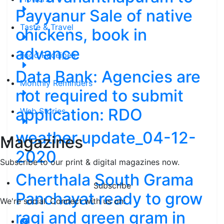
Payyanur Sale of native
Taste & Travel
chickens, book in
advance
Food Receipes
Data Bank: Agencies are
Monthly Reminders
not required to submit
application: RDO
Web Stories
weather update_04-12-
Magazines
2020
Subscribe to our print & digital magazines now.
Cherthala South Grama
Subscribe
Panchayat ready to grow
We're social. Connect with us on:
ragi and green gram in