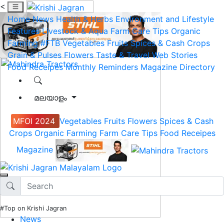
<
Home
News
Health & Herbs
Environment and Lifestyle
Features
Livestock & Aqua
Farm Care Tips
Organic
Farming
#FTB
Vegetables
Fruits
Spices & Cash Crops
Grain & Pulses
Flowers
Taste & Travel
Web Stories
Food Receipes
Monthly Reminders
Magazine
Directory
മലയാളം
MFOI 2024
Vegetables
Fruits
Flowers
Spices & Cash
Crops
Organic Farming
Farm Care Tips
Food Receipes
Magazine
#Top on Krishi Jagran
News