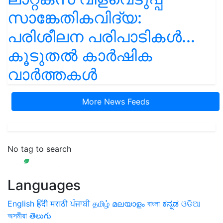
സാങ്കേതികവിദ്യ:
പരിശീലന പരിപാടികൾ...
കൂടുതൽ കാർഷിക
വാർത്തകൾ
More News Feeds
No tag to search
Languages
English
हिंदी
मराठी
ਪੰਜਾਬੀ
தமிழ்
മലയാളം
বাংলা
ಕನ್ನಡ
ଓଡିଆ
অসমীয়া
తెలుగు