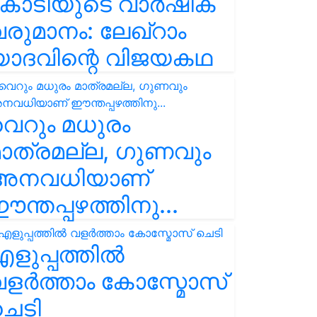
കോടിയുടെ വാർഷിക
രുമാനം: ലേഖ്‌റാം
യാദവിന്റെ വിജയകഥ
െറും മധുരം
ാത്രമല്ല, ഗുണവും
അനവധിയാണ്
ന്തപ്പഴത്തിനു...
ളുപ്പത്തിൽ
ളർത്താം കോസ്മോസ്
ചെടി