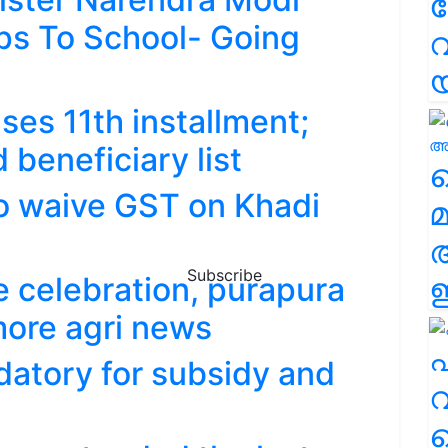
ps To School- Going
വ
ses 11th installment;
beneficiary list
വ
to waive GST on Khadi
മ
Subscribe
 celebration, purapura
ഈ
more agri news
എ
datory for subsidy and
വ