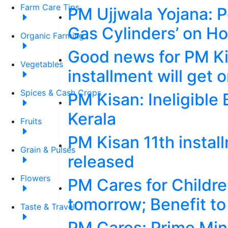
Farm Care Tips
PM Ujjwala Yojana: P
Gas Cylinders’ on Hol
Organic Farming
Good news for PM Kis
Vegetables
installment will get o
Spices & Cash Crops
PM Kisan: Ineligible 
Kerala
Fruits
PM Kisan 11th instal
Grain & Pulses
released
Flowers
PM Cares for Childr
tomorrow; Benefit to 
Taste & Travel
PM Cares: Prime Min