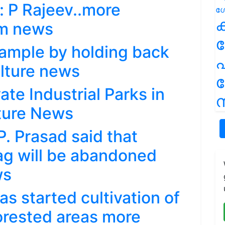
: P Rajeev..more
ക
am news
xample by holding back
പ
ulture news
ate Industrial Parks in
ന
lture News
P. Prasad said that
bag will be abandoned
ws
s started cultivation of
forested areas more