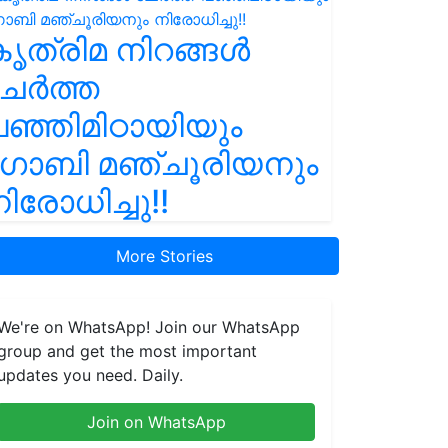
ൃത്രിമ നിറങ്ങൾ
ചേർത്ത
ഞ്ഞിമിഠായിയും
ഗോബി മഞ്ചൂരിയനും
ിരോധിച്ചു!!
More Stories
We're on WhatsApp! Join our WhatsApp
group and get the most important
updates you need. Daily.
Join on WhatsApp