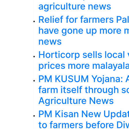
agriculture news
Relief for farmers P
have gone up more m
news
Horticorp sells local
prices more malayal
PM KUSUM Yojana: Ad
farm itself through 
Agriculture News
PM Kisan New Update
to farmers before Di