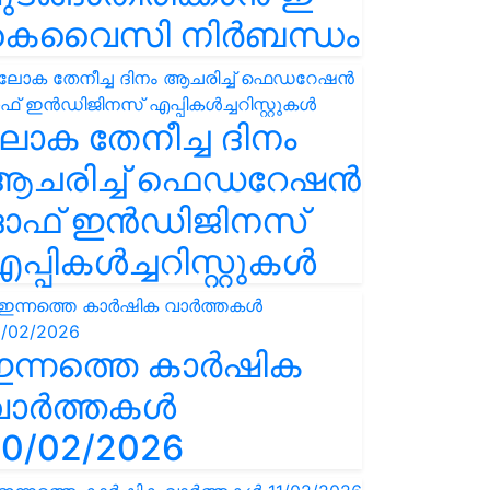
കെവൈസി നിർബന്ധം
ോക തേനീച്ച ദിനം
ആചരിച്ച് ഫെഡറേഷൻ
ഓഫ് ഇൻഡിജിനസ്
പ്പികൾച്ചറിസ്റ്റുകൾ
ഇന്നത്തെ കാർഷിക
വാർത്തകൾ
0/02/2026