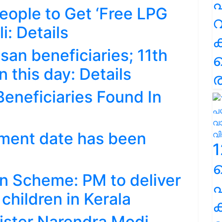
പ
eople to Get ‘Free LPG
വ
i: Details
an beneficiaries; 11th
n this day: Details
ര
Beneficiaries Found In
lment date has been
1
en Scheme: PM to deliver
പ
children in Kerala
ക
ister Narendra Modi