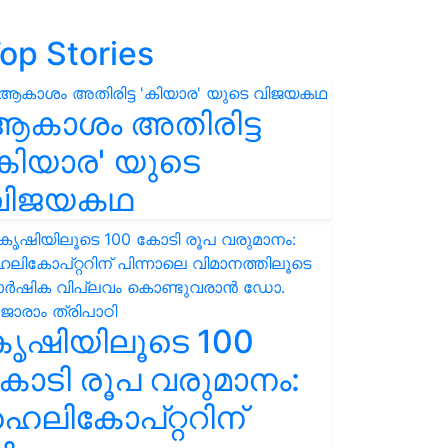
op Stories
ആകാശം അതിരിട്ട
കിയാര' യുടെ
വിജയകഥ
കൃഷിയിലൂടെ 100
ോടി രൂപ വരുമാനം:
െലികോപ്റ്ററിന്