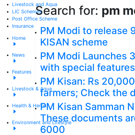
Livestock and Aqua
Search for:
pm m
LIC Schemes
Post Office Scheme
Insurance
PM Modi to release 9
Home
KISAN scheme
PM Modi Launches 3
News
with special features
Features
PM Kisan: Rs 20,000
Livestock & Aqua
farmers; Check the d
PM Kisan Samman N
Health & Herbs
These documents are
Environment and Lifestyle
6000