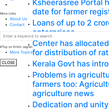
Ksheerasree Portal h
date for farmer regis
More Links
About Us
Loans of up to 2 cror
Contact
enterprises
Center has allocated
#Top on Krishi Jagran
for distribution of ra
More Topics
Kerala Govt has in
CLOSE
Problems in agricultu
farmers too: Agricult
agriculture news
Dedication and unity