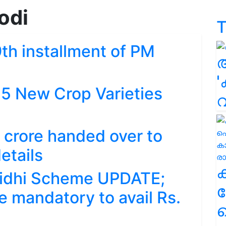
odi
T
th installment of PM
'
5 New Crop Varieties
 crore handed over to
etails
idhi Scheme UPDATE;
ക
 mandatory to avail Rs.
ഹ