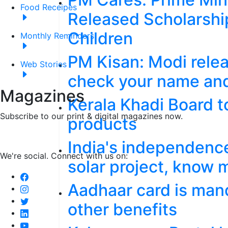
Food Receipes
Released Scholarshi
Children
Monthly Reminders
PM Kisan: Modi relea
Web Stories
check your name and 
Magazines
Kerala Khadi Board 
Subscribe to our print & digital magazines now.
products
India's independence
We're social. Connect with us on:
solar project, know 
Aadhaar card is man
other benefits