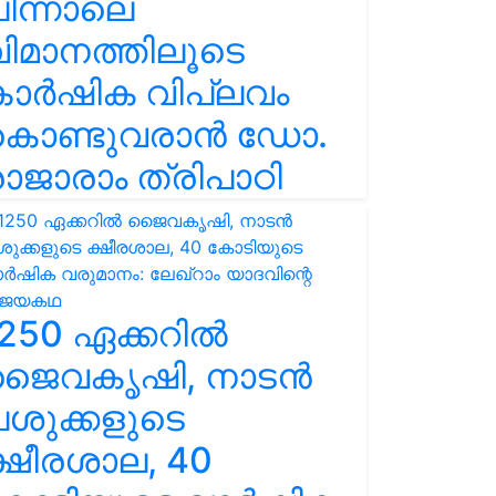
ിന്നാലെ
ിമാനത്തിലൂടെ
കാർഷിക വിപ്ലവം
കൊണ്ടുവരാൻ ഡോ.
ാജാരാം ത്രിപാഠി
250 ഏക്കറിൽ
ജൈവകൃഷി, നാടൻ
ശുക്കളുടെ
്ഷീരശാല, 40