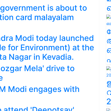
 government is about to
tion card malayalam
ല
ndra Modi today launched
le for Environment) at the
ta Nagar in Kevadia.
എ
ozgar Mela' drive to
e
 PM Modi engages with
2
 attend 'Deepotsav'