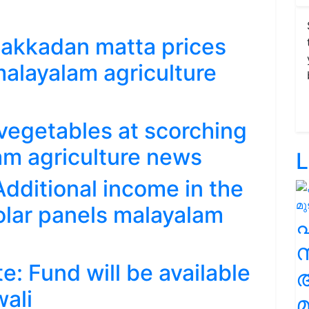
alakkadan matta prices
alayalam agriculture
 vegetables at scorching
am agriculture news
L
ditional income in the
solar panels malayalam
സ
: Fund will be available
wali
മ