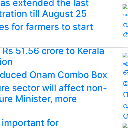
as extended the last
tration till August 25
es for farmers to start
ത
ച
 Rs 51.56 crore to Kerala
tion
troduced Onam Combo Box
ര
re sector will affect non-
ure Minister, more
എ
ശ
 important for