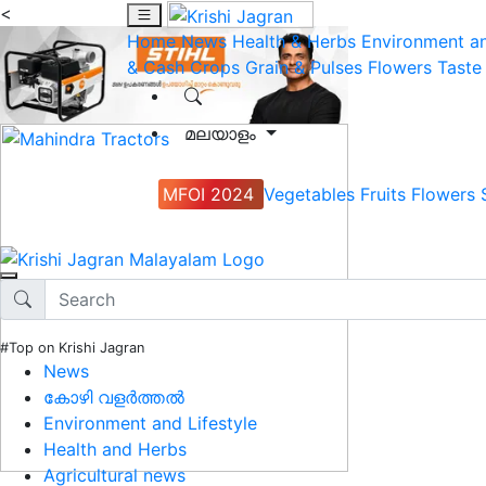
<
Home
News
Health & Herbs
Environment an
& Cash Crops
Grain & Pulses
Flowers
Taste
മലയാളം
MFOI 2024
Vegetables
Fruits
Flowers
#Top on Krishi Jagran
News
കോഴി വളർത്തൽ
Environment and Lifestyle
Health and Herbs
Agricultural news